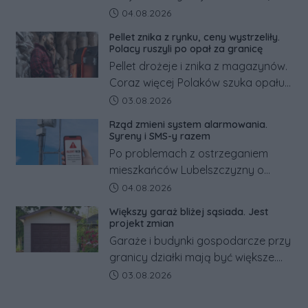
pracowników podwyżka płacy
Data dodania artykułu:
04.08.2026
minimalnej. Sprawdzamy, ile dzięki
Pellet znika z rynku, ceny wystrzeliły.
tym zmianom zyskają.
Polacy ruszyli po opał za granicę
Pellet drożeje i znika z magazynów.
Coraz więcej Polaków szuka opału
za granicą, gdzie bywa nawet
Data dodania artykułu:
03.08.2026
kilkaset złotych tańszy niż w kraju.
Rząd zmieni system alarmowania.
Co się dzieje?
Syreny i SMS-y razem
Po problemach z ostrzeganiem
mieszkańców Lubelszczyzny o
rosyjskim zagrożeniu rząd
Data dodania artykułu:
04.08.2026
zapowiada połączenie syren
Większy garaż bliżej sąsiada. Jest
alarmowych, alertów RCB i aplikacji
projekt zmian
w jeden system.
Garaże i budynki gospodarcze przy
granicy działki mają być większe.
Projekt zaostrza też zasady
Data dodania artykułu:
03.08.2026
dotyczące ostrych zakończeń
ogrodzeń.