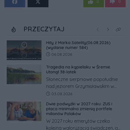
0
0
PRZECZYTAJ
Poprzednie
Następne
Kliknij
Hity z Marka Satelity(06.08.2026)
(wydanie numer 584)
Data dodania artykułu:
06.08.2026
Tragedia na kąpielisku w Śremie.
Utonął 38-latek
Słoneczne sierpniowe popołudnie
nad jeziorem Grzymisławskim w
powiecie śremskim zakończyło się
Data dodania artykułu:
03.08.2026
dramatem, którego nie zdołały
Dwie podwyżki w 2027 roku. ZUS i
odwrócić nawet natychmiastowe
płaca minimalna zmienią portfele
działania służb ratunkowych.
milionów Polaków
W 2027 roku emerytów czeka
kolejna waloryzacja świadczeń, a