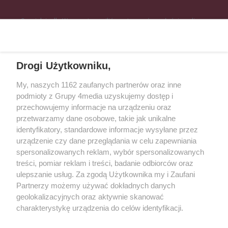
Specjalnie dla Was postanowiliśmy stworzyć rozgłośnię radiową
zajmującą się sprawami mieszkańców naszego regionu.
Nadajemy na
częstotliwościach: 93.7 FM, 95.2 FM, 103.7 FM, 94.9 FM dla mieszkańców
wschodniej i południowej Wielkopolski (Września, Środa Wlkp., Słupca,
Drogi Użytkowniku,
Śrem, Jarocin, Gniezno, Ostrów Wlkp.).
My, naszych 1162 zaufanych partnerów oraz inne
podmioty z Grupy 4media uzyskujemy dostęp i
Kontakt
Reklama
Patronat
Dane firmowe
przechowujemy informacje na urządzeniu oraz
Regulamin serwisu i ogłoszeń drobnych
przetwarzamy dane osobowe, takie jak unikalne
Regulamin konkursów
Polityka prywatności
identyfikatory, standardowe informacje wysyłane przez
Przetwarzanie danych osobowych
urządzenie czy dane przeglądania w celu zapewniania
spersonalizowanych reklam, wybór spersonalizowanych
treści, pomiar reklam i treści, badanie odbiorców oraz
Zapisz się do newslettera
ulepszanie usług. Za zgodą Użytkownika my i Zaufani
Dołącz do grona ludzi najlepiej poinformowanych!
Partnerzy możemy używać dokładnych danych
geolokalizacyjnych oraz aktywnie skanować
Zapisz się »
charakterystykę urządzenia do celów identyfikacji.
Ponieważ cenimy Twoją prywatność, prosimy o zgodę na