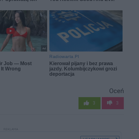
Oceń
3
3
REKLAMA