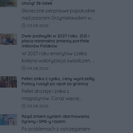
Utonął 38-latek
Słoneczne sierpniowe popołudnie
nad jeziorem Grzymisławskim w
powiecie śremskim zakończyło
Data dodania artykułu:
03.08.2026
się dramatem, którego nie
Dwie podwyżki w 2027 roku. ZUS i
zdołały odwrócić nawet
płaca minimalna zmienią portfele
natychmiastowe działania służb
milionów Polaków
ratunkowych.
W 2027 roku emerytów czeka
kolejna waloryzacja świadczeń, a
pracowników podwyżka płacy
Data dodania artykułu:
04.08.2026
minimalnej. Sprawdzamy, ile dzięki
Pellet znika z rynku, ceny wystrzeliły.
tym zmianom zyskają.
Polacy ruszyli po opał za granicę
Pellet drożeje i znika z
magazynów. Coraz więcej
Polaków szuka opału za granicą,
Data dodania artykułu:
03.08.2026
gdzie bywa nawet kilkaset
Rząd zmieni system alarmowania.
złotych tańszy niż w kraju. Co się
Syreny i SMS-y razem
dzieje?
Po problemach z ostrzeganiem