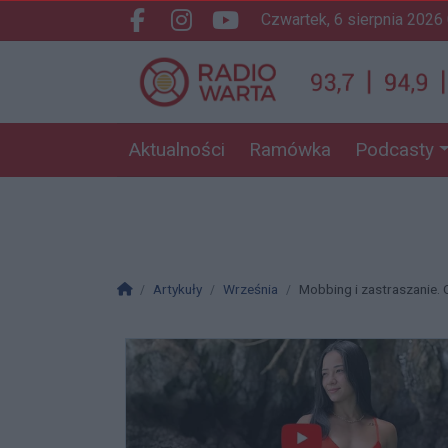
czwartek, 6 sierpnia 2026
Facebook.com
Instagram.com
Youtube.com
Aktualności
Ramówka
Podcasty
Strona główna
Artykuły
Września
Mobbing i zastraszanie. 