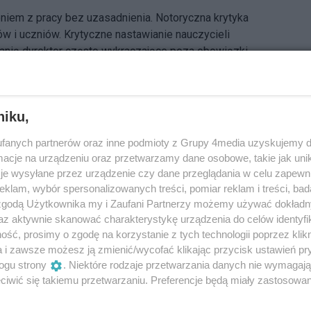
eniem z pracy bez uzasadnienia. Notoryczna krytyka
 i uczniów. Krytyczne nastawianie nauczycieli
nią dyrektor często wykraczające poza obowiązki.
ść zarzutów stawianych Pani dyrektor Ilonie
ie skierowanym do wójta Gminy Kołaczkowo, radnych
wa ma dotyczyć połowy nauczycieli zatrudnionych w
niku,
ona Swędrowska?
fanych partnerów oraz inne podmioty z Grupy 4media uzyskujemy d
cje na urządzeniu oraz przetwarzamy dane osobowe, takie jak unika
zak byłą wójt Gminy Kołaczkowo:
je wysyłane przez urządzenie czy dane przeglądania w celu zapewn
klam, wybór spersonalizowanych treści, pomiar reklam i treści, bad
 zgodą Użytkownika my i Zaufani Partnerzy możemy używać dokład
az aktywnie skanować charakterystykę urządzenia do celów identyfi
jednak mógł nie wykazać wszystkich nieprawidłowości.
ść, prosimy o zgodę na korzystanie z tych technologii poprzez klikn
Gomulski
:
a i zawsze możesz ją zmienić/wycofać klikając przycisk ustawień pr
ogu strony
. Niektóre rodzaje przetwarzania danych nie wymagaj
iwić się takiemu przetwarzaniu. Preferencje będą miały zastosowania