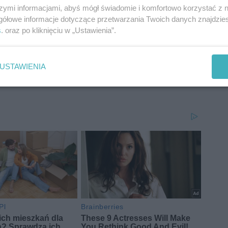
y nierzetelnie, a z jego wynikami nie mogli się oni
szymi informacjami, abyś mógł świadomie i komfortowo korzystać z
iliśmy się również do wojewody województwa
gółowe informacje dotyczące przetwarzania Twoich danych znajdzi
dpowiedź. Do tematu powrócimy.
s
. oraz po kliknięciu w „Ustawienia”.
USTAWIENIA