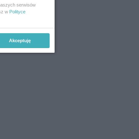
 naszych serwisów
esz w
Polityce
Akceptuję