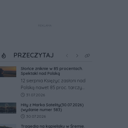
REKLAMA
PRZECZYTAJ
Poprzednie
Następne
Kliknij aby zobaczyć w
Słońce zniknie w 85 procentach.
Spektakl nad Polską
12 sierpnia Księżyc zasłoni nad
Polską nawet 85 proc. tarczy
Słońca. Największe zaćmienie od
Data dodania artykułu:
31.07.2026
27 lat przypadnie tuż przed
Hity z Marka Satelity(30.07.2026)
zachodem.
(wydanie numer 583)
Data dodania artykułu:
30.07.2026
Tragedia na kąpielisku w Śremie.