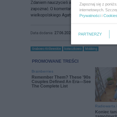
Zdaniem nauczycieli audyt został przeprowadzon
Zapoznaj się z poniż
zapoznać. O komentarz do całej sprawy zwróc
internetowych. Szcze
wielkopolskiego Agaty Sobczyk, czekamy na o
Prywatności
i
Cookie
Data dodania:
27.06.2025 12:02
PARTNERZY
Grabowo Królewskie
kołaczkowo
Mobbing