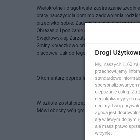
Wielokrotne i długotrwałe zastraszanie zwolni
pracy nauczyciela pomimo zadowolenia rodziców
przeciwko sobie. Zadania wyznaczane przez Pa
Obrażanie i poniżanie nauczycieli. To tylko czę
Swędrowskiej. Zarzuty te pojawiły się w piśm
Gminy Kołaczkowo oraz innych instytucji. Spra
Drogi Użytkow
placówce. Jak do tego odnosi się dyrektor Il
My, naszych 1160 zau
przechowujemy informa
O komentarz poprosiliśmy również Teresę Was
standardowe informac
spersonalizowanych re
ulepszanie usług. Za
geolokalizacyjnych or
W szkole został przeprowadzony audyt, który 
cenimy Twoją prywatno
Mówi obecny wójt gminy Kołaczkowo Mariusz
Zgoda jest dobrowoln
się w lewym dolnym r
ale masz prawo sprzec
witrynie.