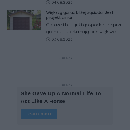
rosyjskim zagrożeniu rząd
Data dodania artykułu:
04.08.2026
zapowiada połączenie syren
Większy garaż bliżej sąsiada. Jest
alarmowych, alertów RCB i aplikacji
projekt zmian
w jeden system.
Garaże i budynki gospodarcze przy
granicy działki mają być większe.
Projekt zaostrza też zasady
Data dodania artykułu:
03.08.2026
dotyczące ostrych zakończeń
ogrodzeń.
REKLAMA
REKLAMA