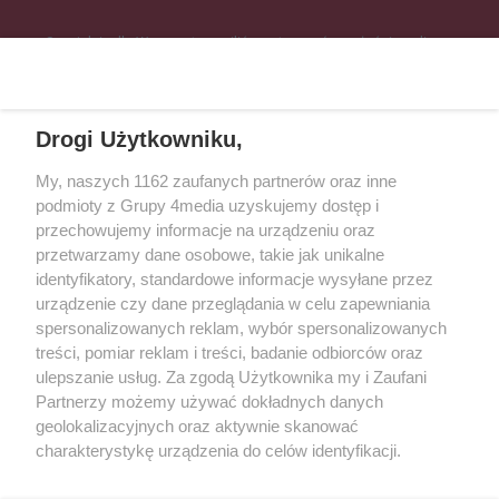
Specjalnie dla Was postanowiliśmy stworzyć rozgłośnię radiową
zajmującą się sprawami mieszkańców naszego regionu.
Nadajemy na
częstotliwościach: 93.7 FM, 95.2 FM, 103.7 FM, 94.9 FM dla mieszkańców
wschodniej i południowej Wielkopolski (Września, Środa Wlkp., Słupca,
Drogi Użytkowniku,
Śrem, Jarocin, Gniezno, Ostrów Wlkp.).
My, naszych 1162 zaufanych partnerów oraz inne
podmioty z Grupy 4media uzyskujemy dostęp i
Kontakt
Reklama
Patronat
Dane firmowe
przechowujemy informacje na urządzeniu oraz
Regulamin serwisu i ogłoszeń drobnych
przetwarzamy dane osobowe, takie jak unikalne
Regulamin konkursów
Polityka prywatności
identyfikatory, standardowe informacje wysyłane przez
Przetwarzanie danych osobowych
urządzenie czy dane przeglądania w celu zapewniania
spersonalizowanych reklam, wybór spersonalizowanych
treści, pomiar reklam i treści, badanie odbiorców oraz
Zapisz się do newslettera
ulepszanie usług. Za zgodą Użytkownika my i Zaufani
Dołącz do grona ludzi najlepiej poinformowanych!
Partnerzy możemy używać dokładnych danych
geolokalizacyjnych oraz aktywnie skanować
Zapisz się »
charakterystykę urządzenia do celów identyfikacji.
Ponieważ cenimy Twoją prywatność, prosimy o zgodę na