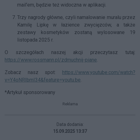
mail’em, będzie też widoczna w aplikacji.
Trzy nagrody główne, czyli namalowanie muralu przez
Kamilę Lipkę w łazience zwycięzców, a także
zestawy kosmetyków zostaną wylosowane 19
listopada 2025 r.
O szczegółach naszej akcji przeczytasz tutaj:
https://www.rossmann.pl/zdmuchnij-piane
.
Zobacz nasz spot:
https://www.youtube.com/watch?
v=Y4oNRIbmI34&feature=youtu.be
.
*Artykuł sponsorowany
Reklama
Data dodania:
15.09.2025 13:37