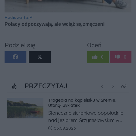
Podziel się
Oceń
0
0
PRZECZYTAJ
Poprzednie
Następne
Kliknij
Tragedia na kąpielisku w Śremie.
Utonął 38-latek
Słoneczne sierpniowe popołudnie
nad jeziorem Grzymisławskim w
powiecie śremskim zakończyło się
Data dodania artykułu:
03.08.2026
dramatem, którego nie zdołały