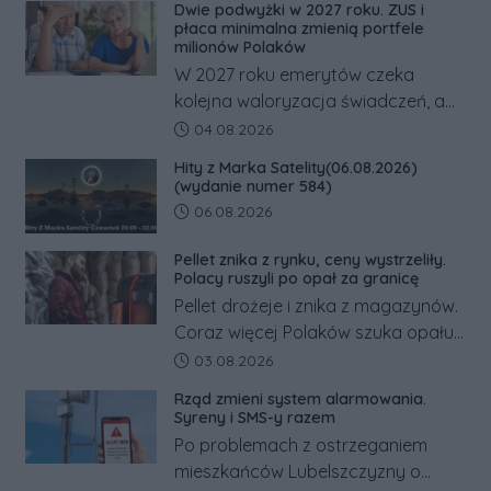
Dwie podwyżki w 2027 roku. ZUS i
odwrócić nawet natychmiastowe
płaca minimalna zmienią portfele
działania służb ratunkowych.
milionów Polaków
W 2027 roku emerytów czeka
kolejna waloryzacja świadczeń, a
pracowników podwyżka płacy
Data dodania artykułu:
04.08.2026
minimalnej. Sprawdzamy, ile dzięki
Hity z Marka Satelity(06.08.2026)
tym zmianom zyskają.
(wydanie numer 584)
Data dodania artykułu:
06.08.2026
Pellet znika z rynku, ceny wystrzeliły.
Polacy ruszyli po opał za granicę
Pellet drożeje i znika z magazynów.
Coraz więcej Polaków szuka opału
za granicą, gdzie bywa nawet
Data dodania artykułu:
03.08.2026
kilkaset złotych tańszy niż w kraju.
Rząd zmieni system alarmowania.
Co się dzieje?
Syreny i SMS-y razem
Po problemach z ostrzeganiem
mieszkańców Lubelszczyzny o