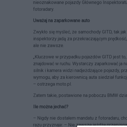
nieoznakowane pojazdy Głównego Inspektoratu
fotoradary.
Uważaj na zaparkowane auto
Zwykło się myśleć, że samochody GITD, tak jak 
inspektorzy jadą za przekraczającym prędkość,
ale nie zawsze.
„Kluczowe w przypadku pojazdów GITD jest to,
znajdować w ruchu. Wystarczy zaparkować ja n
silnik i kamera widzi nadjeżdżające pojazdy, 
wymogu, aby za kierownicą auta siedział funkc
– ostrzega moto.pl.
Zatem takie, postawione na poboczu BMW działa
Ile można jechać?
– Nigdy nie dostałem mandatu z fotoradaru, ch
razu przyznaje: – Nie zawsze jeżdżę przepiso