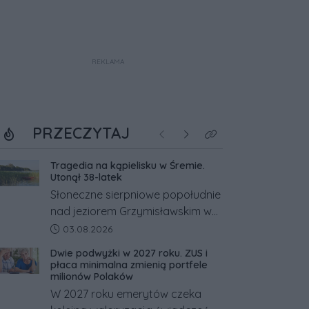
REKLAMA
PRZECZYTAJ
Poprzednie
Następne
Kliknij aby zobaczyć w
Tragedia na kąpielisku w Śremie.
Utonął 38-latek
Słoneczne sierpniowe popołudnie
nad jeziorem Grzymisławskim w
powiecie śremskim zakończyło
Data dodania artykułu:
03.08.2026
się dramatem, którego nie
Dwie podwyżki w 2027 roku. ZUS i
zdołały odwrócić nawet
płaca minimalna zmienią portfele
natychmiastowe działania służb
milionów Polaków
ratunkowych.
W 2027 roku emerytów czeka