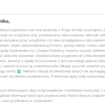
Reklama
dkości jest mandat? Otóż urządzenia mają tolerancję
niku,
łędu, na który może sobie pozwolić kierowca.
fanych partnerów oraz inne podmioty z Grupy 4media uzyskujemy d
ortu Drogowego (GITD) zapewniali, że próg ten jest
cje na urządzeniu oraz przetwarzamy dane osobowe, takie jak unika
erancja bywa nawet wyższa” – sięga 25 km na godz. –
je wysyłane przez urządzenie czy dane przeglądania w celu zapewn
klam, wybór spersonalizowanych treści, pomiar reklam i treści, bad
 zgodą Użytkownika my i Zaufani Partnerzy możemy używać dokład
az aktywnie skanować charakterystykę urządzenia do celów identyfi
ść, prosimy o zgodę na korzystanie z tych technologii poprzez klikn
a i zawsze możesz ją zmienić/wycofać klikając przycisk ustawień pr
oczy prędkość o 11 km/h i da się „ustrzelić”, to nie
ogu strony
. Niektóre rodzaje przetwarzania danych nie wymagaj
 1 km/h, ale o 11 km/h.
iwić się takiemu przetwarzaniu. Preferencje będą miały zastosowania
nto kierowcy wędrują 2 punkty karne.
szymi informacjami, abyś mógł świadomie i komfortowo korzystać z
gółowe informacje dotyczące przetwarzania Twoich danych znajdzi
s
. oraz po kliknięciu w „Ustawienia”.