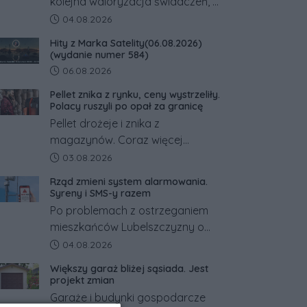
kolejna waloryzacja świadczeń, a
pracowników podwyżka płacy
Data dodania artykułu:
04.08.2026
minimalnej. Sprawdzamy, ile dzięki
Hity z Marka Satelity(06.08.2026)
tym zmianom zyskają.
(wydanie numer 584)
Data dodania artykułu:
06.08.2026
Pellet znika z rynku, ceny wystrzeliły.
Polacy ruszyli po opał za granicę
Pellet drożeje i znika z
magazynów. Coraz więcej
Polaków szuka opału za granicą,
Data dodania artykułu:
03.08.2026
gdzie bywa nawet kilkaset
Rząd zmieni system alarmowania.
złotych tańszy niż w kraju. Co się
Syreny i SMS-y razem
dzieje?
Po problemach z ostrzeganiem
mieszkańców Lubelszczyzny o
rosyjskim zagrożeniu rząd
Data dodania artykułu:
04.08.2026
zapowiada połączenie syren
Większy garaż bliżej sąsiada. Jest
alarmowych, alertów RCB i
projekt zmian
aplikacji w jeden system.
Garaże i budynki gospodarcze