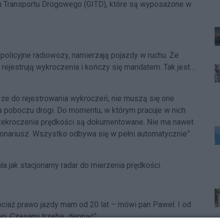
 Transportu Drogowego (GITD), które są wyposażone w
policyjne radiowozy, namierzają pojazdy w ruchu. Że
 rejestrują wykroczenia i kończy się mandatem. Tak jest…
 że do rejestrowania wykroczeń, nie muszą się one
a poboczu drogi. Do momentu, w którym pracuje w nich
przekroczenia prędkości są dokumentowane. Nie ma nawet
jonariusz. Wszystko odbywa się w pełni automatycznie”
 jak stacjonarny radar do mierzenia prędkości.
ociaż prawo jazdy mam od 20 lat – mówi pan Paweł. I od
wo. Czasami trzeba „depnąć”.