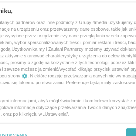
grzywny do
720 stawek dziennych
, kara więzienia do 5 lat
niku,
aserstwo akcyzowe i sprzedaż alkoholu bez wymaganych
fanych partnerów oraz inne podmioty z Grupy 4media uzyskujemy d
cje na urządzeniu oraz przetwarzamy dane osobowe, takie jak unika
h dziennych jest ustalana w powiązaniu z najniższym
je wysyłane przez urządzenie czy dane przeglądania w celu zapewn
ek dziennych, co daje kwotę blisko 45 tys. zł.
klam, wybór spersonalizowanych treści, pomiar reklam i treści, bad
 zgodą Użytkownika my i Zaufani Partnerzy możemy używać dokład
zedaż lub podawanie napojów alkoholowych bez
az aktywnie skanować charakterystykę urządzenia do celów identyfi
om. Takie działanie podlega karze grzywny.
ść, prosimy o zgodę na korzystanie z tych technologii poprzez klikn
a i zawsze możesz ją zmienić/wycofać klikając przycisk ustawień pr
ogu strony
. Niektóre rodzaje przetwarzania danych nie wymagaj
iwić się takiemu przetwarzaniu. Preferencje będą miały zastosowania
szymi informacjami, abyś mógł świadomie i komfortowo korzystać z
gółowe informacje dotyczące przetwarzania Twoich danych znajdzi
s
. oraz po kliknięciu w „Ustawienia”.
USTAWIENIA