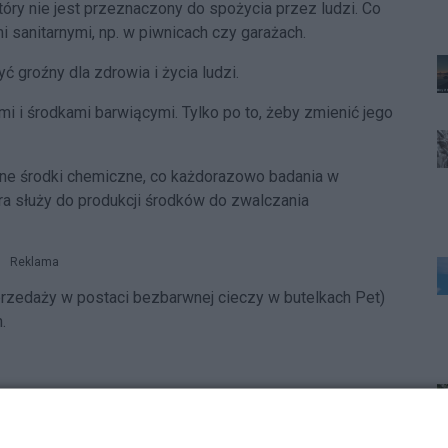
óry nie jest przeznaczony do spożycia przez ludzi. Co
 sanitarnymi, np. w piwnicach czy garażach.
 groźny dla zdrowia i życia ludzi.
i i środkami barwiącymi. Tylko po to, żeby zmienić jego
żne środki chemiczne, co każdorazowo badania w
tóra służy do produkcji środków do zwalczania
Reklama
przedaży w postaci bezbarwnej cieczy w butelkach Pet)
.
 bez polskich znaków akcyzy jest