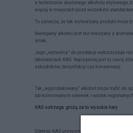
z technicznie skażonego alkoholu etylowego, kt
więcej w miejscach poza wszelkimi standardami
To oznacza, że tak wytwarzany produkt może być
Nielegalny alkohol
jest też mieszany z aromatam
smak.
Jego „wytwórcy” do produkcji wykorzystuje ró
laboratoriach KAS. Najczęściej jest to ciecz, k
szkodników, dezynfekcji czy konserwacji.
Tak „wyprodukowany” alkohol może trafić do s
lub kolorowanych nalewek i wódek regionalnych
KAS ostrzega: grożą za to wysokie kary
Dlatego KAS przypomina, że sprzedaż alkoholu