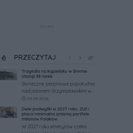
REKLAMA
PRZECZYTAJ
Poprzednie
Następne
Kliknij aby zobaczyć w
Tragedia na kąpielisku w Śremie.
Utonął 38-latek
Słoneczne sierpniowe popołudnie
nad jeziorem Grzymisławskim w
powiecie śremskim zakończyło
Data dodania artykułu:
03.08.2026
się dramatem, którego nie
Dwie podwyżki w 2027 roku. ZUS i
zdołały odwrócić nawet
płaca minimalna zmienią portfele
natychmiastowe działania służb
milionów Polaków
ratunkowych.
W 2027 roku emerytów czeka