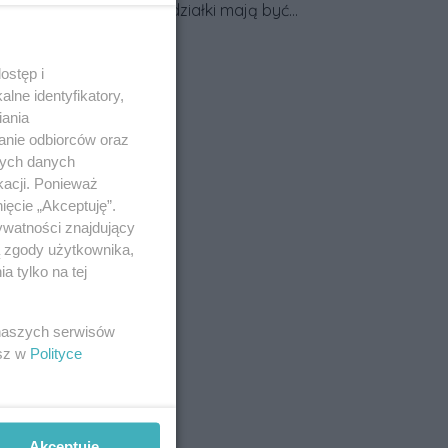
przy granicy działki mają być
większe. Projekt zaostrza też
Data dodania artykułu:
03.08.2026
zasady dotyczące ostrych
ostęp i
zakończeń ogrodzeń.
lne identyfikatory,
iania
anie odbiorców oraz
nych danych
kacji. Ponieważ
ięcie „Akceptuję”.
ywatności znajdujący
ą zgody użytkownika,
 tylko na tej
 naszych serwisów
esz w
Polityce
Akceptuję