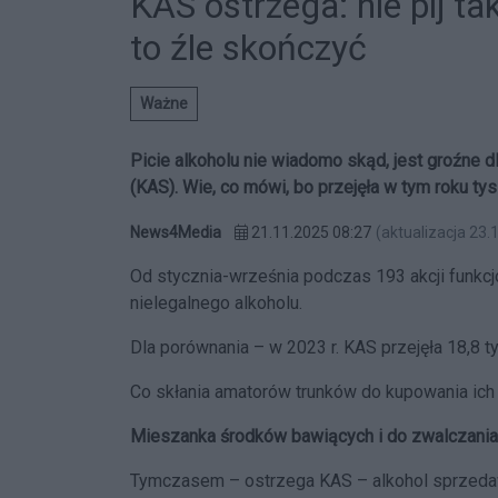
KAS ostrzega: nie pij ta
to źle skończyć
Ważne
Picie alkoholu nie wiadomo skąd, jest groźne 
(KAS). Wie, co mówi, bo przejęła w tym roku tysi
News4Media
21.11.2025 08:27
(aktualizacja 23.
Od stycznia-września podczas 193 akcji funkcjo
nielegalnego alkoholu.
Dla porównania
–
w 2023 r. KAS przejęła 18,8 t
Co skłania amatorów trunków do kupowania ich
Mieszanka środków bawiących i do
zwalczani
Tymczasem – ostrzega KAS – alkohol sprzedaw