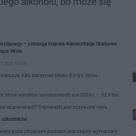
kiego alkoholu, bo może się
dla pijącego – ostrzega Krajowa Administracja Skarbowa
ące litrów.
11.2025 13:37)
nariusze KAS zatrzymali blisko 8,8 tys. litrów
ys. litrów wyrobów spirytusowych, a w 2024 r.
–
32,9 tys.
 na targowiskach? Odpowiedź jest oczywista: cena.
a szkodników
any poza oficjalnymi punktami jest często wytwarzany