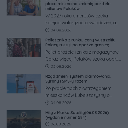
odwrócić nawet natychmiastowe
płaca minimalna zmienią portfele
działania służb ratunkowych.
milionów Polaków
W 2027 roku emerytów czeka
kolejna waloryzacja świadczeń, a
pracowników podwyżka płacy
Data dodania artykułu:
04.08.2026
minimalnej. Sprawdzamy, ile dzięki
Pellet znika z rynku, ceny wystrzeliły.
tym zmianom zyskają.
Polacy ruszyli po opał za granicę
Pellet drożeje i znika z magazynów.
Coraz więcej Polaków szuka opału
za granicą, gdzie bywa nawet
Data dodania artykułu:
03.08.2026
kilkaset złotych tańszy niż w kraju.
Rząd zmieni system alarmowania.
Co się dzieje?
Syreny i SMS-y razem
Po problemach z ostrzeganiem
mieszkańców Lubelszczyzny o
rosyjskim zagrożeniu rząd
Data dodania artykułu:
04.08.2026
zapowiada połączenie syren
Hity z Marka Satelity(06.08.2026)
alarmowych, alertów RCB i aplikacji
(wydanie numer 584)
w jeden system.
Data dodania artykułu:
06.08.2026