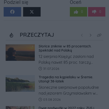
Podziel się
Oceń
0
0
PRZECZYTAJ
Poprzednie
Następne
Kliknij
Słońce zniknie w 85 procentach.
Spektakl nad Polską
12 sierpnia Księżyc zasłoni nad
Polską nawet 85 proc. tarczy
Słońca. Największe zaćmienie od 27
Data dodania artykułu:
31.07.2026
lat przypadnie tuż przed
Tragedia na kąpielisku w Śremie.
zachodem.
Utonął 38-latek
Słoneczne sierpniowe popołudnie
nad jeziorem Grzymisławskim w
powiecie śremskim zakończyło się
Data dodania artykułu:
03.08.2026
dramatem, którego nie zdołały
Dwie podwyżki w 2027 roku. ZUS i