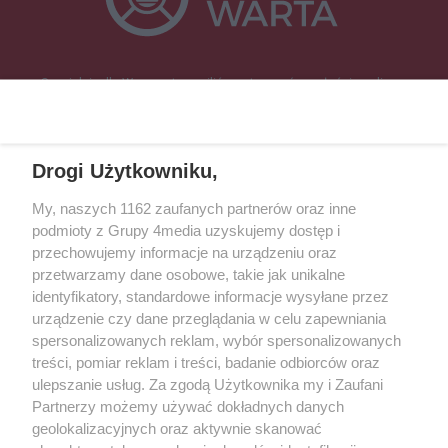
Specjalnie dla Was postanowiliśmy stworzyć rozgłośnię radiową
zajmującą się sprawami mieszkańców naszego regionu.
Nadajemy na
częstotliwościach: 93.7 FM, 95.2 FM, 103.7 FM, 94.9 FM dla mieszkańców
wschodniej i południowej Wielkopolski (Września, Środa Wlkp., Słupca,
Drogi Użytkowniku,
Śrem, Jarocin, Gniezno, Ostrów Wlkp.).
My, naszych 1162 zaufanych partnerów oraz inne
podmioty z Grupy 4media uzyskujemy dostęp i
Kontakt
Reklama
Patronat
Dane firmowe
przechowujemy informacje na urządzeniu oraz
Regulamin serwisu i ogłoszeń drobnych
przetwarzamy dane osobowe, takie jak unikalne
Regulamin konkursów
Polityka prywatności
identyfikatory, standardowe informacje wysyłane przez
Przetwarzanie danych osobowych
urządzenie czy dane przeglądania w celu zapewniania
spersonalizowanych reklam, wybór spersonalizowanych
treści, pomiar reklam i treści, badanie odbiorców oraz
Zapisz się do newslettera
ulepszanie usług. Za zgodą Użytkownika my i Zaufani
Dołącz do grona ludzi najlepiej poinformowanych!
Partnerzy możemy używać dokładnych danych
geolokalizacyjnych oraz aktywnie skanować
Zapisz się »