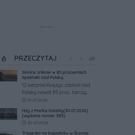
REKLAMA
PRZECZYTAJ
Poprzednie
Następne
Kliknij aby zobaczyć w
Słońce zniknie w 85 procentach.
Spektakl nad Polską
12 sierpnia Księżyc zasłoni nad
Polską nawet 85 proc. tarczy
Słońca. Największe zaćmienie od
Data dodania artykułu:
31.07.2026
27 lat przypadnie tuż przed
Hity z Marka Satelity(30.07.2026)
zachodem.
(wydanie numer 583)
Data dodania artykułu:
30.07.2026
Tragedia na kąpielisku w Śremie.