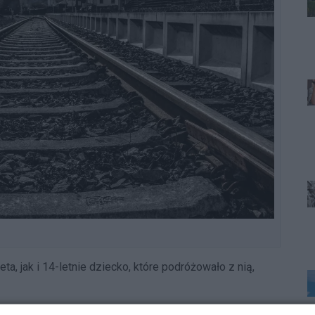
ta, jak i 14-letnie dziecko, które podróżowało z nią,
ze wstępnych ustaleń policji, kierująca Toyotą 43-latka