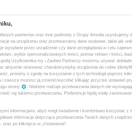
dżał szynobus. Auto zostało uderzone i unieruchomione
zdążyli wysiąść, nic im się nie stało.
niku,
dnak na szczęście kobieta z dzieckiem zdążyła opuścić
dróżujących pociągiem ani szynobusem nie ucierpiał.
fanych partnerów oraz inne podmioty z Grupy 4media uzyskujemy d
cje na urządzeniu oraz przetwarzamy dane osobowe, takie jak unika
Reklama
je wysyłane przez urządzenie czy dane przeglądania w celu zapewn
wnicze i policja. Kobieta została przebadana na
klam, wybór spersonalizowanych treści, pomiar reklam i treści, bad
usze ustalają dokładne okoliczności zdarzenia, w tym
 zgodą Użytkownika my i Zaufani Partnerzy możemy używać dokład
az aktywnie skanować charakterystykę urządzenia do celów identyfi
du na torowisko.
ść, prosimy o zgodę na korzystanie z tych technologii poprzez klikn
 miejsca szczególnie niebezpieczne. Nawet chwilowa
a i zawsze możesz ją zmienić/wycofać klikając przycisk ustawień pr
wczych może doprowadzić do poważnych wypadków. Tym
ogu strony
. Niektóre rodzaje przetwarzania danych nie wymagaj
iwić się takiemu przetwarzaniu. Preferencje będą miały zastosowania
iły, że nie doszło do tragedii, a pasażerowie szynobusu i
obrażeń.
szymi informacjami, abyś mógł świadomie i komfortowo korzystać z
gółowe informacje dotyczące przetwarzania Twoich danych znajdzi
s
. oraz po kliknięciu w „Ustawienia”.