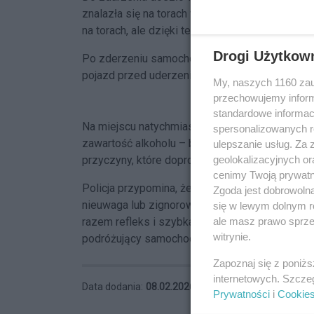
znalazła się na torach w momencie, gdy nadjeż
na torach, ale dzięki temu, że kobieta i dziecko 
Drogi Użytkow
Po zderzeniu samochód pozostał na torach, je
pojazd przed uderzeniem szynobusu. Nikt z po
My, naszych 1160 zau
przechowujemy informa
standardowe informac
Na miejscu natychmiast pojawiły się służby rato
spersonalizowanych re
zawartość alkoholu – była trzeźwa. Funkcjonari
ulepszanie usług. Za
geolokalizacyjnych or
przyczyny, które doprowadziły do wjazdu pojaz
cenimy Twoją prywatno
Policja przypomina, że przejazdy kolejowe to
Zgoda jest dobrowoln
nieuwaga lub zignorowanie znaków ostrzega
się w lewym dolnym r
ale masz prawo sprzec
razem refleks i szybka reakcja kierującej spraw
witrynie.
podróżujący samochodem uniknęli poważnych 
Zapoznaj się z poniż
internetowych. Szcze
Data dodania:
08.02.2026 18:21
Prywatności
i
Cookie