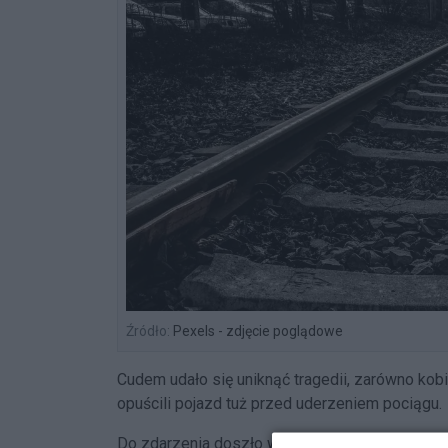
Źródło:
Pexels - zdjęcie poglądowe
Cudem udało się uniknąć tragedii, zarówno kobie
opuścili pojazd tuż przed uderzeniem pociągu.
Do zdarzenia doszło w piątek rano. Jak wynika 