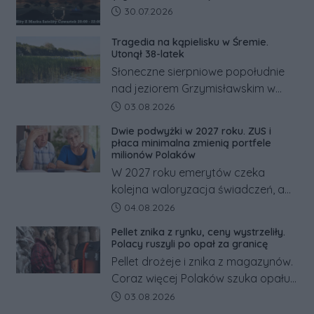
Data dodania artykułu:
30.07.2026
Tragedia na kąpielisku w Śremie.
Utonął 38-latek
Słoneczne sierpniowe popołudnie
nad jeziorem Grzymisławskim w
powiecie śremskim zakończyło się
Data dodania artykułu:
03.08.2026
dramatem, którego nie zdołały
Dwie podwyżki w 2027 roku. ZUS i
odwrócić nawet natychmiastowe
płaca minimalna zmienią portfele
działania służb ratunkowych.
milionów Polaków
W 2027 roku emerytów czeka
kolejna waloryzacja świadczeń, a
pracowników podwyżka płacy
Data dodania artykułu:
04.08.2026
minimalnej. Sprawdzamy, ile dzięki
Pellet znika z rynku, ceny wystrzeliły.
tym zmianom zyskają.
Polacy ruszyli po opał za granicę
Pellet drożeje i znika z magazynów.
Coraz więcej Polaków szuka opału
za granicą, gdzie bywa nawet
Data dodania artykułu:
03.08.2026
kilkaset złotych tańszy niż w kraju.