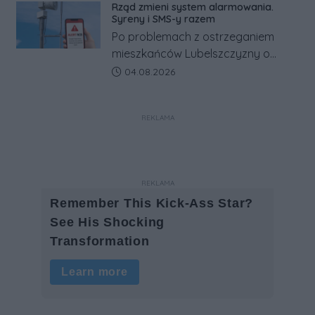
Rząd zmieni system alarmowania.
Co się dzieje?
Syreny i SMS-y razem
Po problemach z ostrzeganiem
mieszkańców Lubelszczyzny o
rosyjskim zagrożeniu rząd
Data dodania artykułu:
04.08.2026
zapowiada połączenie syren
alarmowych, alertów RCB i aplikacji
REKLAMA
w jeden system.
REKLAMA