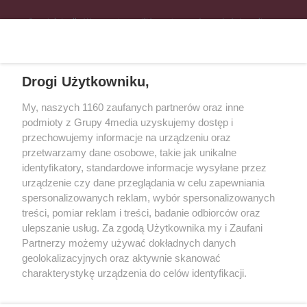
Specjalnie dla Was postanowiliśmy stworzyć rozgłośnię radiową
zajmującą się sprawami mieszkańców naszego regionu.
Nadajemy na
częstotliwościach: 93.7 FM, 95.2 FM, 103.7 FM, 94.9 FM dla mieszkańców
wschodniej i południowej Wielkopolski (Września, Środa Wlkp., Słupca,
Drogi Użytkowniku,
Śrem, Jarocin, Gniezno, Ostrów Wlkp.).
My, naszych 1160 zaufanych partnerów oraz inne
podmioty z Grupy 4media uzyskujemy dostęp i
Kontakt
Reklama
Patronat
Dane firmowe
przechowujemy informacje na urządzeniu oraz
Regulamin serwisu i ogłoszeń drobnych
przetwarzamy dane osobowe, takie jak unikalne
Regulamin konkursów
Polityka prywatności
identyfikatory, standardowe informacje wysyłane przez
Przetwarzanie danych osobowych
urządzenie czy dane przeglądania w celu zapewniania
spersonalizowanych reklam, wybór spersonalizowanych
treści, pomiar reklam i treści, badanie odbiorców oraz
Zapisz się do newslettera
ulepszanie usług. Za zgodą Użytkownika my i Zaufani
Dołącz do grona ludzi najlepiej poinformowanych!
Partnerzy możemy używać dokładnych danych
geolokalizacyjnych oraz aktywnie skanować
Zapisz się »
charakterystykę urządzenia do celów identyfikacji.
Ponieważ cenimy Twoją prywatność, prosimy o zgodę na
korzystanie z tych technologii poprzez kliknięcie