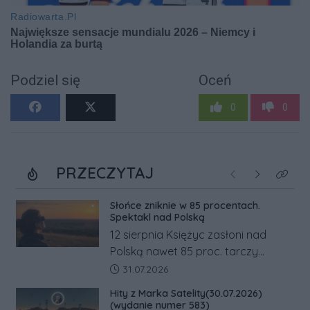
Podziel się
Oceń
0
0
PRZECZYTAJ
Poprzednie
Następne
Kliknij
Słońce zniknie w 85 procentach.
Spektakl nad Polską
12 sierpnia Księżyc zasłoni nad
Polską nawet 85 proc. tarczy
Słońca. Największe zaćmienie od 27
Data dodania artykułu:
31.07.2026
lat przypadnie tuż przed
Hity z Marka Satelity(30.07.2026)
zachodem.
(wydanie numer 583)