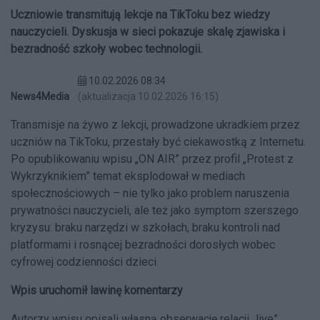
Uczniowie transmitują lekcje na TikToku bez wiedzy
nauczycieli. Dyskusja w sieci pokazuje skalę zjawiska i
bezradność szkoły wobec technologii.
10.02.2026 08:34
News4Media
(aktualizacja 10.02.2026 16:15)
Transmisje na żywo z lekcji, prowadzone ukradkiem przez
uczniów na TikToku, przestały być ciekawostką z Internetu.
Po opublikowaniu wpisu „ON AIR” przez profil „Protest z
Wykrzyknikiem” temat eksplodował w mediach
społecznościowych – nie tylko jako problem naruszenia
prywatności nauczycieli, ale też jako symptom szerszego
kryzysu: braku narzędzi w szkołach, braku kontroli nad
platformami i rosnącej bezradności dorosłych wobec
cyfrowej codzienności dzieci.
Wpis uruchomił lawinę komentarzy
Autorzy wpisu opisali własną obserwację relacji „live”