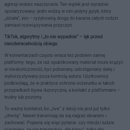
agresji wobec nauczyciela. Ten wątek jest wyraźnie
spolaryzowany: jedni widzą w nim jedyny język, który
„działa”, inni – ryzykowną drogę do karania całych rodzin
zamiast rozwiązywania przyczyn.
TikTok, algorytmy i „to nie wypadnie” – lęk przed
nieodwracalnością obiegu
W komentarzach często wraca też problem samej
platformy: tego, że raz opublikowany materiał może krążyć
w nieskończoność, być pobierany, udostępniany dalej i
wykorzystywany poza kontrolą autora. Użytkownicy
podkreślają, że w praktyce ochrona wizerunku w takich
przypadkach bywa iluzoryczna, a kontakt z platformami –
trudny lub pozorny.
To ważny kontekst, bo „live” z lekcji nie jest już tylko
„chwilą”. Nawet transmisję da się nagrać ekranem i
zachować. Pojawia się więc pytanie: czy młodzi ludzie
rozumieją, że nie transmitują „dla klasy”, tylko dla