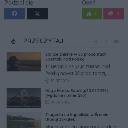
Podziel się
Oceń
0
0
PRZECZYTAJ
Poprzednie
Następne
Kliknij
Słońce zniknie w 85 procentach.
Spektakl nad Polską
12 sierpnia Księżyc zasłoni nad
Polską nawet 85 proc. tarczy
Słońca. Największe zaćmienie od 27
Data dodania artykułu:
31.07.2026
lat przypadnie tuż przed
Hity z Marka Satelity(30.07.2026)
zachodem.
(wydanie numer 583)
Data dodania artykułu:
30.07.2026
Tragedia na kąpielisku w Śremie.
Utonął 38-latek
Słoneczne sierpniowe popołudnie