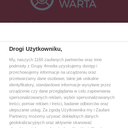
Specjalnie dla Was postanowiliśmy stworzyć rozgłośnię radiową
zajmującą się sprawami mieszkańców naszego regionu.
Nadajemy na
częstotliwościach: 93.7 FM, 95.2 FM, 103.7 FM, 94.9 FM dla mieszkańców
wschodniej i południowej Wielkopolski (Września, Środa Wlkp., Słupca,
Drogi Użytkowniku,
Śrem, Jarocin, Gniezno, Ostrów Wlkp.).
My, naszych 1160 zaufanych partnerów oraz inne
podmioty z Grupy 4media uzyskujemy dostęp i
Kontakt
Reklama
Patronat
Dane firmowe
przechowujemy informacje na urządzeniu oraz
Regulamin serwisu i ogłoszeń drobnych
przetwarzamy dane osobowe, takie jak unikalne
Regulamin konkursów
Polityka prywatności
identyfikatory, standardowe informacje wysyłane przez
Przetwarzanie danych osobowych
urządzenie czy dane przeglądania w celu zapewniania
spersonalizowanych reklam, wybór spersonalizowanych
treści, pomiar reklam i treści, badanie odbiorców oraz
Zapisz się do newslettera
ulepszanie usług. Za zgodą Użytkownika my i Zaufani
Dołącz do grona ludzi najlepiej poinformowanych!
Partnerzy możemy używać dokładnych danych
geolokalizacyjnych oraz aktywnie skanować
Zapisz się »