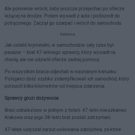
Ale ponownie wrócił, żeby jeszcze przejechać po ofierze
leżącej na drodze. Potem wysiadł z auta i podszedł do
potrąconego. Zaczął go szarpać i wrócił do samochodu.
Reklama
Jak ustalili kryminalni, w samochodzie cały czas był
pasażer – brat 47-letniego sprawcy, który wysiadł na
chwilę, ale nie udzielił ofierze żadnej pomocy.
Po wszystkim bracia odjechali w nieznanym
kierunku.
Policjanci dość szybko zidentyfikowali ich samochód, który
porzucili kilka kilometrów od miejsca zdarzenia.
Sprawcy grozi dożywocie
Braci odnaleziono w jednym z hoteli.
47-letni mieszkaniec
Krakowa oraz jego 38-letni brat zostali zatrzymani.
47-latek usłyszał zarzut usiłowania zabójstwa, za które