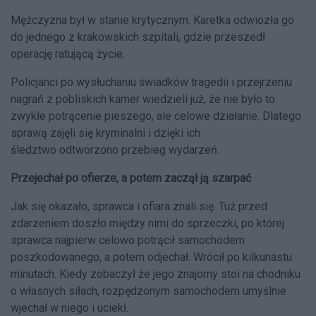
Mężczyzna był w stanie krytycznym. Karetka odwiozła go
do jednego z krakowskich szpitali, gdzie przeszedł
operację ratującą życie.
Policjanci po wysłuchaniu świadków tragedii i przejrzeniu
nagrań z pobliskich kamer wiedzieli już, że nie było to
zwykłe potrącenie pieszego, ale celowe działanie. Dlatego
sprawą zajęli się kryminalni i dzięki ich
śledztwo
odtworzono przebieg wydarzeń.
Przejechał po ofierze, a potem zaczął ją szarpać
Jak się okazało, sprawca i ofiara znali się. Tuż przed
zdarzeniem doszło między nimi do sprzeczki, po której
sprawca najpierw celowo potrącił samochodem
poszkodowanego, a potem odjechał. Wrócił po kilkunastu
minutach. Kiedy zobaczył że jego znajomy stoi na chodniku
o własnych siłach, rozpędzonym samochodem umyślnie
wjechał w niego i uciekł.