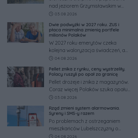
nad jeziorem Grzymisławskim w
powiecie śremskim zakończyło się
Data dodania artykułu:
03.08.2026
dramatem, którego nie zdołały
Dwie podwyżki w 2027 roku. ZUS i
odwrócić nawet natychmiastowe
płaca minimalna zmienią portfele
działania służb ratunkowych.
milionów Polaków
W 2027 roku emerytów czeka
kolejna waloryzacja świadczeń, a
pracowników podwyżka płacy
Data dodania artykułu:
04.08.2026
minimalnej. Sprawdzamy, ile dzięki
Pellet znika z rynku, ceny wystrzeliły.
tym zmianom zyskają.
Polacy ruszyli po opał za granicę
Pellet drożeje i znika z magazynów.
Coraz więcej Polaków szuka opału
za granicą, gdzie bywa nawet
Data dodania artykułu:
03.08.2026
kilkaset złotych tańszy niż w kraju.
Rząd zmieni system alarmowania.
Co się dzieje?
Syreny i SMS-y razem
Po problemach z ostrzeganiem
mieszkańców Lubelszczyzny o
rosyjskim zagrożeniu rząd
Data dodania artykułu:
04.08.2026