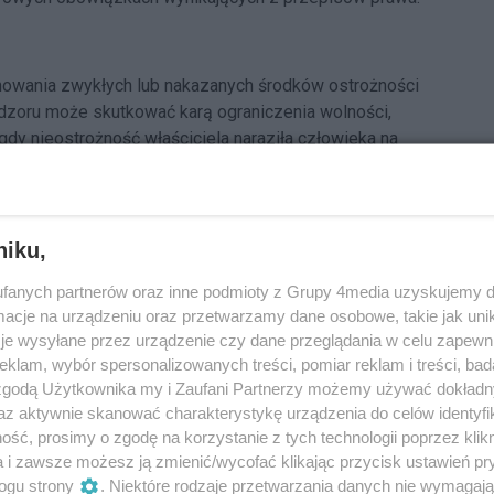
howania zwykłych lub nakazanych środków ostrożności
adzoru może skutkować karą ograniczenia wolności,
dy nieostrożność właściciela naraziła człowieka na
t prawa karnego - Kodeks karny przewiduje za to karę do
esji. Wałęsające się zwierzęta stanowią zagrożenie dla
niku,
kwencji mogą być przyczyną kolizji lub wypadków
fanych partnerów oraz inne podmioty z Grupy 4media uzyskujemy d
cje na urządzeniu oraz przetwarzamy dane osobowe, takie jak unika
je wysyłane przez urządzenie czy dane przeglądania w celu zapewn
klam, wybór spersonalizowanych treści, pomiar reklam i treści, bad
stać zaszczepiony przeciwko wściekliźnie w ciągu 30 dni
 zgodą Użytkownika my i Zaufani Partnerzy możemy używać dokład
 następnie powtarzać co 12 miesięcy. Właściciele psów
az aktywnie skanować charakterystykę urządzenia do celów identyfi
 uzyskania stosownego zezwolenia od wójta lub
ść, prosimy o zgodę na korzystanie z tych technologii poprzez klikn
a i zawsze możesz ją zmienić/wycofać klikając przycisk ustawień pr
ogu strony
. Niektóre rodzaje przetwarzania danych nie wymagaj