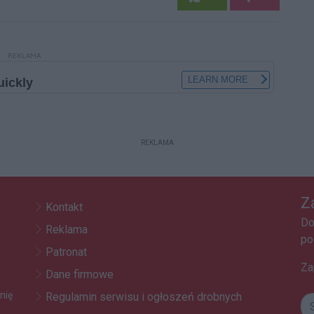
REKLAMA
REKLAMA
Z
Kontakt
Do
Reklama
po
Patronat
Za
Dane firmowe
nię
Regulamin serwisu i ogłoszeń drobnych