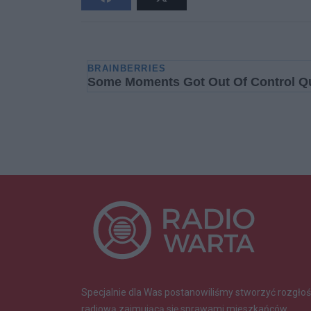
Specjalnie dla Was postanowiliśmy stworzyć rozgłoś
radiową zajmującą się sprawami mieszkańców