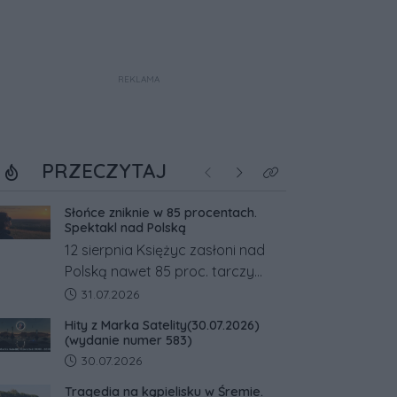
REKLAMA
PRZECZYTAJ
Poprzednie
Następne
Kliknij aby zobaczyć w
Słońce zniknie w 85 procentach.
Spektakl nad Polską
12 sierpnia Księżyc zasłoni nad
Polską nawet 85 proc. tarczy
Słońca. Największe zaćmienie od
Data dodania artykułu:
31.07.2026
27 lat przypadnie tuż przed
Hity z Marka Satelity(30.07.2026)
zachodem.
(wydanie numer 583)
Data dodania artykułu:
30.07.2026
Tragedia na kąpielisku w Śremie.