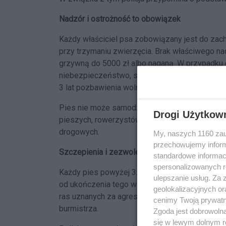
Nadzór i ostrożność to obowiązek
Każdy właściciel psa zobowiązany jest do zac
przy trzymaniu zwierzęcia. Brak właściwego n
grzywną do 5000 zł albo naganą. W przypadku g
niebezpieczeństwo, sprawa może trafić na grun
3 lat pozbawienia wolności.
Pies nie może samodzielnie wydostać się z pos
Drogi Użytkow
pieszych, rowerzystów i kierowców, a w konse
drogowych.
My, naszych 1160 zau
przechowujemy informa
Szczepienia i zezwolenia
standardowe informac
spersonalizowanych re
Każdy pies powyżej 3. miesiąca życia musi zo
ulepszanie usług. Za
od ukończenia tego wieku. Szczepienie należy
geolokalizacyjnych or
ras uznanych za agresywne zobowiązani są do
cenimy Twoją prywatno
burmistrza.
Zgoda jest dobrowoln
się w lewym dolnym r