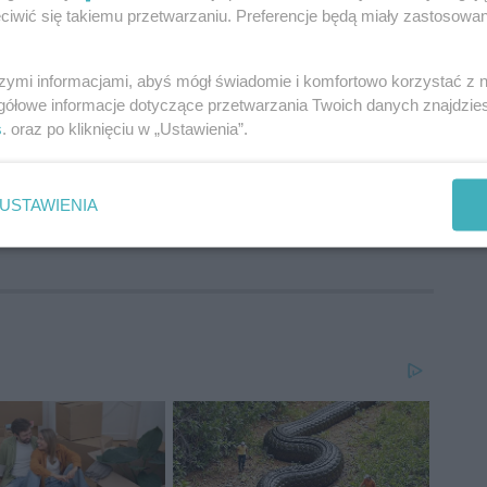
ość za zachowanie psa spoczywa nie tylko na jego
iwić się takiemu przetwarzaniu. Preferencje będą miały zastosowania
 w danym momencie sprawuje nad nim opiekę.
szymi informacjami, abyś mógł świadomie i komfortowo korzystać z
gółowe informacje dotyczące przetwarzania Twoich danych znajdzi
s
. oraz po kliknięciu w „Ustawienia”.
USTAWIENIA