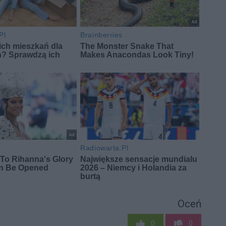
Oceń
0
0