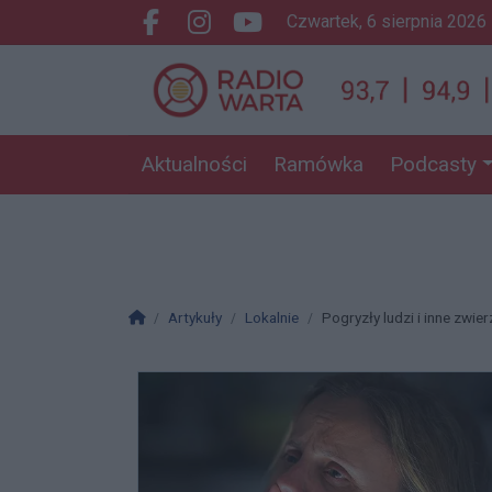
czwartek, 6 sierpnia 2026
Facebook.com
Instagram.com
Youtube.com
Aktualności
Ramówka
Podcasty
Strona główna
Artykuły
Lokalnie
Pogryzły ludzi i inne zwie