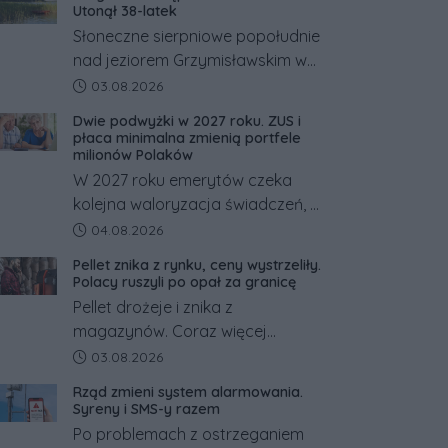
Utonął 38-latek
Słoneczne sierpniowe popołudnie
nad jeziorem Grzymisławskim w
powiecie śremskim zakończyło
Data dodania artykułu:
03.08.2026
się dramatem, którego nie
Dwie podwyżki w 2027 roku. ZUS i
zdołały odwrócić nawet
płaca minimalna zmienią portfele
natychmiastowe działania służb
milionów Polaków
ratunkowych.
W 2027 roku emerytów czeka
kolejna waloryzacja świadczeń, a
pracowników podwyżka płacy
Data dodania artykułu:
04.08.2026
minimalnej. Sprawdzamy, ile dzięki
Pellet znika z rynku, ceny wystrzeliły.
tym zmianom zyskają.
Polacy ruszyli po opał za granicę
Pellet drożeje i znika z
magazynów. Coraz więcej
Polaków szuka opału za granicą,
Data dodania artykułu:
03.08.2026
gdzie bywa nawet kilkaset
Rząd zmieni system alarmowania.
złotych tańszy niż w kraju. Co się
Syreny i SMS-y razem
dzieje?
Po problemach z ostrzeganiem