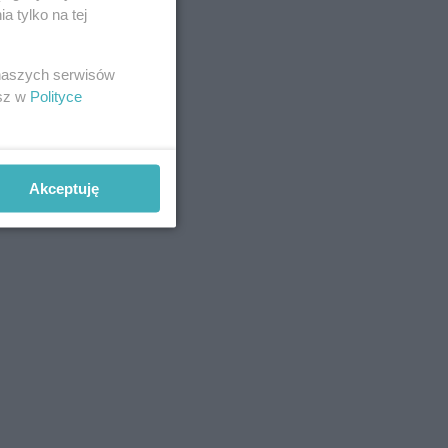
 tylko na tej
 naszych serwisów
esz w
Polityce
Akceptuję