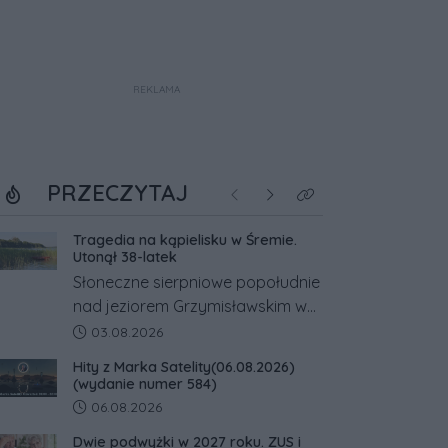
REKLAMA
PRZECZYTAJ
Poprzednie
Następne
Kliknij aby zobaczyć w
Tragedia na kąpielisku w Śremie.
Utonął 38-latek
Słoneczne sierpniowe popołudnie
nad jeziorem Grzymisławskim w
powiecie śremskim zakończyło
Data dodania artykułu:
03.08.2026
się dramatem, którego nie
Hity z Marka Satelity(06.08.2026)
zdołały odwrócić nawet
(wydanie numer 584)
natychmiastowe działania służb
Data dodania artykułu:
06.08.2026
ratunkowych.
Dwie podwyżki w 2027 roku. ZUS i