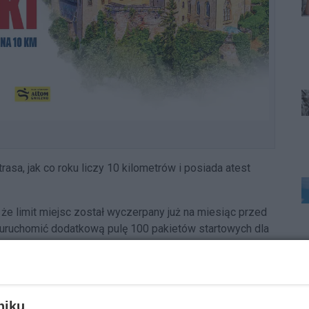
rasa, jak co roku liczy 10 kilometrów i posiada atest
że limit miejsc został wyczerpany już na miesiąc przed
k uruchomić dodatkową pulę 100 pakietów startowych dla
z Słowacja". Na materiałach promocyjnych oraz na
ce - jeden z najbardziej rozpoznawalnych zabytków
niku,
organizatorzy nawiązują do Koszyc, w których odbywa