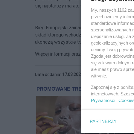
się najstarszy maraton w Europie.
My, naszych 1162 zau
przechowujemy informa
standardowe informac
Bieg Europejski zainauguruje w tym roku II Gni
spersonalizowanych re
skład którego wchodzą również Bieg Lechitów 
ulepszanie usług. Za
ukończą wszystkie trzy imprezy, otrzymają pa
geolokalizacyjnych or
cenimy Twoją prywatno
Więcej informacji oraz zapisy dostępne są
tutaj
Zgoda jest dobrowoln
się w lewym dolnym r
ale masz prawo sprzec
Data dodania:
17.03.2026 20:44
witrynie.
Zapoznaj się z poniż
internetowych. Szcze
Prywatności
i
Cookie
PARTNERZY