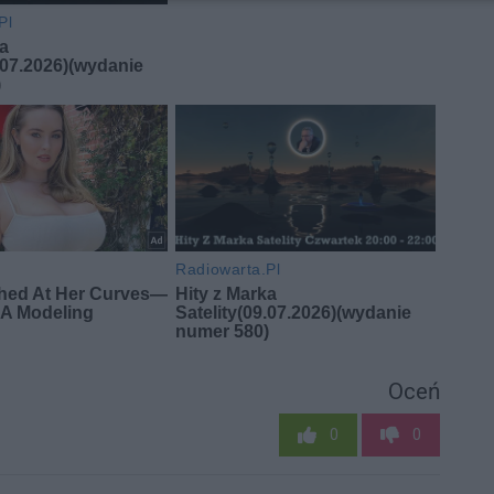
Oceń
0
0