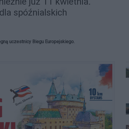
ieźnie już 11 kwietnia.
dla spóźnialskich
egną uczestnicy Biegu Europejskiego.