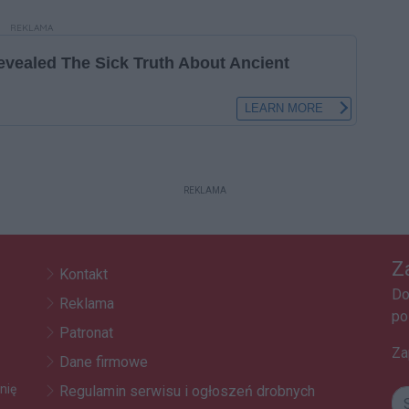
REKLAMA
REKLAMA
Z
Kontakt
Do
Reklama
po
Patronat
Za
Dane firmowe
nię
Regulamin serwisu i ogłoszeń drobnych