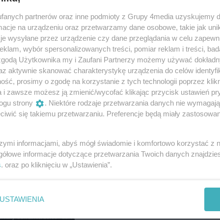
fanych partnerów oraz inne podmioty z Grupy 4media uzyskujemy d
cje na urządzeniu oraz przetwarzamy dane osobowe, takie jak unika
Reklama
je wysyłane przez urządzenie czy dane przeglądania w celu zapewn
eźnieńską Triadę Koronacyjną - cykl trzech biegów, w
klam, wybór spersonalizowanych treści, pomiar reklam i treści, bad
oraz Gnieźnieński Bieg Niepodległości. Wszyscy, którzy
 zgodą Użytkownika my i Zaufani Partnerzy możemy używać dokład
miątkową statuetkę.
az aktywnie skanować charakterystykę urządzenia do celów identyfi
ść, prosimy o zgodę na korzystanie z tych technologii poprzez klikn
.
a i zawsze możesz ją zmienić/wycofać klikając przycisk ustawień pr
ogu strony
. Niektóre rodzaje przetwarzania danych nie wymagaj
iwić się takiemu przetwarzaniu. Preferencje będą miały zastosowania
szymi informacjami, abyś mógł świadomie i komfortowo korzystać z
gółowe informacje dotyczące przetwarzania Twoich danych znajdzi
s
. oraz po kliknięciu w „Ustawienia”.
USTAWIENIA