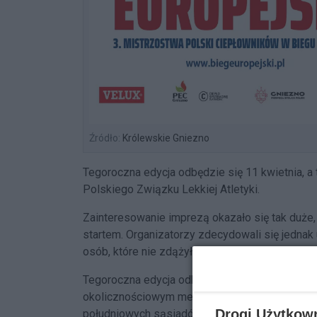
Źródło:
Królewskie Gniezno
Tegoroczna edycja odbędzie się 11 kwietnia, a t
Polskiego Związku Lekkiej Atletyki.
Zainteresowanie imprezą okazało się tak duże, 
startem. Organizatorzy zdecydowali się jedna
osób, które nie zdążyły zapisać się wcześniej.
Tegoroczna edycja odbywa się pod hasłem „Tera
okolicznościowym medalu widnieje Zamek Bojni
Drogi Użytkow
południowych sąsiadów Polski. W ten sposób 