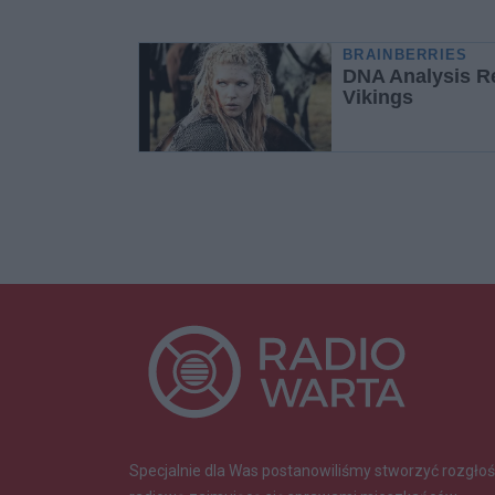
Specjalnie dla Was postanowiliśmy stworzyć rozgłoś