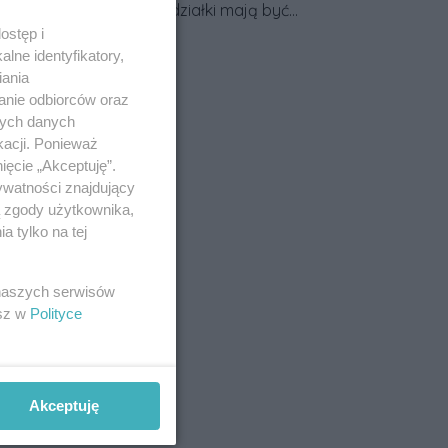
przy granicy działki mają być
większe. Projekt zaostrza też
ostęp i
Data dodania artykułu:
03.08.2026
lne identyfikatory,
zasady dotyczące ostrych
iania
zakończeń ogrodzeń.
anie odbiorców oraz
nych danych
kacji. Ponieważ
ięcie „Akceptuję”.
ywatności znajdujący
ą zgody użytkownika,
 tylko na tej
 naszych serwisów
esz w
Polityce
Akceptuję