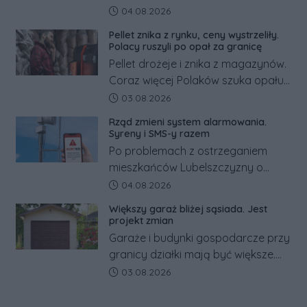
pracowników podwyżka płacy
Data dodania artykułu:
04.08.2026
minimalnej. Sprawdzamy, ile dzięki
Pellet znika z rynku, ceny wystrzeliły.
tym zmianom zyskają.
Polacy ruszyli po opał za granicę
Pellet drożeje i znika z magazynów.
Coraz więcej Polaków szuka opału
za granicą, gdzie bywa nawet
Data dodania artykułu:
03.08.2026
kilkaset złotych tańszy niż w kraju.
Rząd zmieni system alarmowania.
Co się dzieje?
Syreny i SMS-y razem
Po problemach z ostrzeganiem
mieszkańców Lubelszczyzny o
rosyjskim zagrożeniu rząd
Data dodania artykułu:
04.08.2026
zapowiada połączenie syren
Większy garaż bliżej sąsiada. Jest
alarmowych, alertów RCB i aplikacji
projekt zmian
w jeden system.
Garaże i budynki gospodarcze przy
granicy działki mają być większe.
Projekt zaostrza też zasady
Data dodania artykułu:
03.08.2026
dotyczące ostrych zakończeń
ogrodzeń.