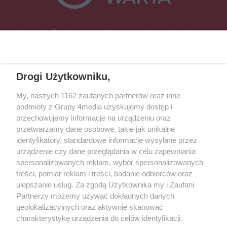
Specjalnie dla Was postanowiliśmy stworzyć rozgłośnię radiową
zajmującą się sprawami mieszkańców naszego regionu.
Nadajemy na
częstotliwościach: 93.7 FM, 95.2 FM, 103.7 FM, 94.9 FM dla mieszkańców
wschodniej i południowej Wielkopolski (Września, Środa Wlkp., Słupca,
Drogi Użytkowniku,
Śrem, Jarocin, Gniezno, Ostrów Wlkp.).
My, naszych 1162 zaufanych partnerów oraz inne
podmioty z Grupy 4media uzyskujemy dostęp i
Kontakt
Reklama
Patronat
Dane firmowe
przechowujemy informacje na urządzeniu oraz
Regulamin serwisu i ogłoszeń drobnych
przetwarzamy dane osobowe, takie jak unikalne
Regulamin konkursów
Polityka prywatności
identyfikatory, standardowe informacje wysyłane przez
Przetwarzanie danych osobowych
urządzenie czy dane przeglądania w celu zapewniania
spersonalizowanych reklam, wybór spersonalizowanych
treści, pomiar reklam i treści, badanie odbiorców oraz
Zapisz się do newslettera
ulepszanie usług. Za zgodą Użytkownika my i Zaufani
Dołącz do grona ludzi najlepiej poinformowanych!
Partnerzy możemy używać dokładnych danych
geolokalizacyjnych oraz aktywnie skanować
Zapisz się »
charakterystykę urządzenia do celów identyfikacji.