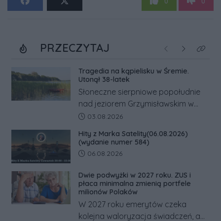
0
0
PRZECZYTAJ
Poprzednie
Następne
Kliknij
Tragedia na kąpielisku w Śremie.
Utonął 38-latek
Słoneczne sierpniowe popołudnie
nad jeziorem Grzymisławskim w
powiecie śremskim zakończyło się
Data dodania artykułu:
03.08.2026
dramatem, którego nie zdołały
Hity z Marka Satelity(06.08.2026)
odwrócić nawet natychmiastowe
(wydanie numer 584)
działania służb ratunkowych.
Data dodania artykułu:
06.08.2026
Dwie podwyżki w 2027 roku. ZUS i
płaca minimalna zmienią portfele
milionów Polaków
W 2027 roku emerytów czeka
kolejna waloryzacja świadczeń, a