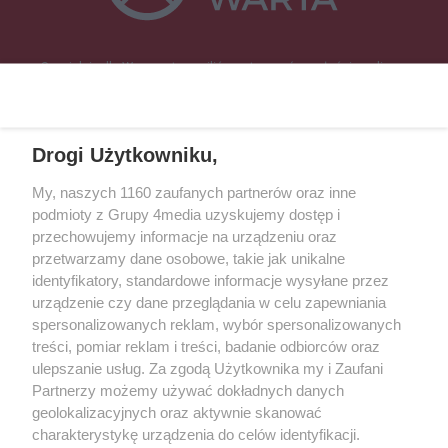
Specjalnie dla Was postanowiliśmy stworzyć rozgłośnię radiową
zajmującą się sprawami mieszkańców naszego regionu.
Nadajemy na
częstotliwościach: 93.7 FM, 95.2 FM, 103.7 FM, 94.9 FM dla mieszkańców
wschodniej i południowej Wielkopolski (Września, Środa Wlkp., Słupca,
Drogi Użytkowniku,
Śrem, Jarocin, Gniezno, Ostrów Wlkp.).
My, naszych 1160 zaufanych partnerów oraz inne
podmioty z Grupy 4media uzyskujemy dostęp i
Kontakt
Reklama
Patronat
Dane firmowe
przechowujemy informacje na urządzeniu oraz
Regulamin serwisu i ogłoszeń drobnych
przetwarzamy dane osobowe, takie jak unikalne
Regulamin konkursów
Polityka prywatności
identyfikatory, standardowe informacje wysyłane przez
Przetwarzanie danych osobowych
urządzenie czy dane przeglądania w celu zapewniania
spersonalizowanych reklam, wybór spersonalizowanych
treści, pomiar reklam i treści, badanie odbiorców oraz
Zapisz się do newslettera
ulepszanie usług. Za zgodą Użytkownika my i Zaufani
Dołącz do grona ludzi najlepiej poinformowanych!
Partnerzy możemy używać dokładnych danych
geolokalizacyjnych oraz aktywnie skanować
Zapisz się »
charakterystykę urządzenia do celów identyfikacji.