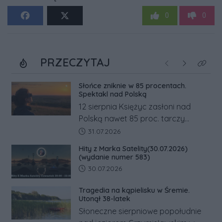
0
0
PRZECZYTAJ
Poprzednie
Następne
Kliknij
Słońce zniknie w 85 procentach.
Spektakl nad Polską
12 sierpnia Księżyc zasłoni nad
Polską nawet 85 proc. tarczy
Słońca. Największe zaćmienie od 27
Data dodania artykułu:
31.07.2026
lat przypadnie tuż przed
Hity z Marka Satelity(30.07.2026)
zachodem.
(wydanie numer 583)
Data dodania artykułu:
30.07.2026
Tragedia na kąpielisku w Śremie.
Utonął 38-latek
Słoneczne sierpniowe popołudnie