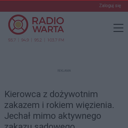
Zaloguj się
enu
Prz
REKLAMA
Kierowca z dożywotnim
zakazem i rokiem więzienia.
Jechał mimo aktywnego
zakazu sądowego