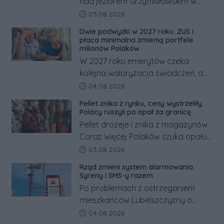
nad jeziorem Grzymisławskim w
powiecie śremskim zakończyło się
Data dodania artykułu:
03.08.2026
dramatem, którego nie zdołały
Dwie podwyżki w 2027 roku. ZUS i
odwrócić nawet natychmiastowe
płaca minimalna zmienią portfele
działania służb ratunkowych.
milionów Polaków
W 2027 roku emerytów czeka
kolejna waloryzacja świadczeń, a
pracowników podwyżka płacy
Data dodania artykułu:
04.08.2026
minimalnej. Sprawdzamy, ile dzięki
Pellet znika z rynku, ceny wystrzeliły.
tym zmianom zyskają.
Polacy ruszyli po opał za granicę
Pellet drożeje i znika z magazynów.
Coraz więcej Polaków szuka opału
za granicą, gdzie bywa nawet
Data dodania artykułu:
03.08.2026
kilkaset złotych tańszy niż w kraju.
Rząd zmieni system alarmowania.
Co się dzieje?
Syreny i SMS-y razem
Po problemach z ostrzeganiem
mieszkańców Lubelszczyzny o
rosyjskim zagrożeniu rząd
Data dodania artykułu:
04.08.2026
zapowiada połączenie syren