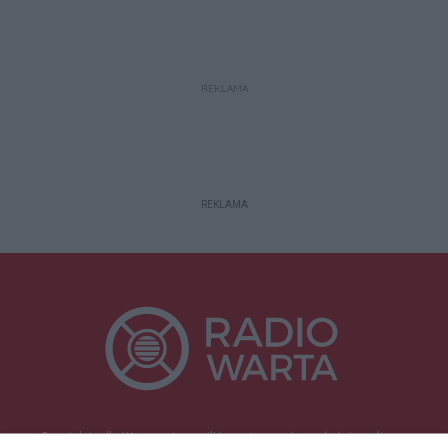
REKLAMA
REKLAMA
Specjalnie dla Was postanowiliśmy stworzyć rozgłośnię radiową