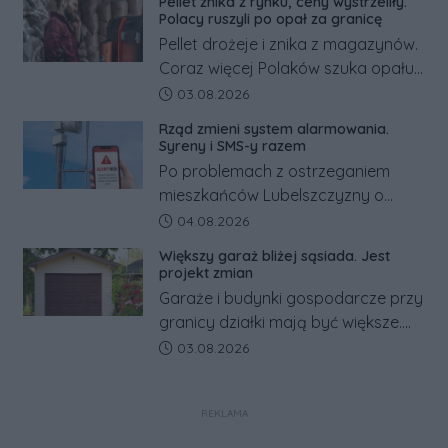
Pellet znika z rynku, ceny wystrzeliły.
tym zmianom zyskają.
Polacy ruszyli po opał za granicę
Pellet drożeje i znika z magazynów.
Coraz więcej Polaków szuka opału
za granicą, gdzie bywa nawet
Data dodania artykułu:
03.08.2026
kilkaset złotych tańszy niż w kraju.
Rząd zmieni system alarmowania.
Co się dzieje?
Syreny i SMS-y razem
Po problemach z ostrzeganiem
mieszkańców Lubelszczyzny o
rosyjskim zagrożeniu rząd
Data dodania artykułu:
04.08.2026
zapowiada połączenie syren
Większy garaż bliżej sąsiada. Jest
alarmowych, alertów RCB i aplikacji
projekt zmian
w jeden system.
Garaże i budynki gospodarcze przy
granicy działki mają być większe.
Projekt zaostrza też zasady
Data dodania artykułu:
03.08.2026
dotyczące ostrych zakończeń
ogrodzeń.
REKLAMA