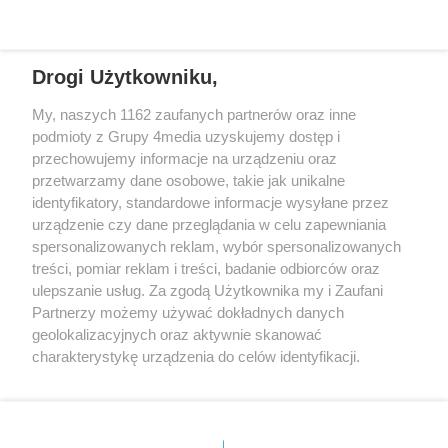
zajmującą się sprawami mieszkańców naszego regionu.
Nadajemy na
częstotliwościach: 93.7 FM, 95.2 FM, 103.7 FM, 94.9 FM dla mieszkańców
wschodniej i południowej Wielkopolski (Września, Środa Wlkp., Słupca,
Drogi Użytkowniku,
Śrem, Jarocin, Gniezno, Ostrów Wlkp.).
My, naszych 1162 zaufanych partnerów oraz inne
podmioty z Grupy 4media uzyskujemy dostęp i
Kontakt
Reklama
Patronat
Dane firmowe
przechowujemy informacje na urządzeniu oraz
Regulamin serwisu i ogłoszeń drobnych
przetwarzamy dane osobowe, takie jak unikalne
Regulamin konkursów
Polityka prywatności
identyfikatory, standardowe informacje wysyłane przez
Przetwarzanie danych osobowych
urządzenie czy dane przeglądania w celu zapewniania
spersonalizowanych reklam, wybór spersonalizowanych
treści, pomiar reklam i treści, badanie odbiorców oraz
Zapisz się do newslettera
ulepszanie usług. Za zgodą Użytkownika my i Zaufani
Dołącz do grona ludzi najlepiej poinformowanych!
Partnerzy możemy używać dokładnych danych
geolokalizacyjnych oraz aktywnie skanować
Zapisz się »
charakterystykę urządzenia do celów identyfikacji.
Ponieważ cenimy Twoją prywatność, prosimy o zgodę na
korzystanie z tych technologii poprzez kliknięcie
Szukaj
„Akceptuję”. Zgoda jest dobrowolna i zawsze możesz ją
zmienić/wycofać klikając przycisk ustawień prywatności