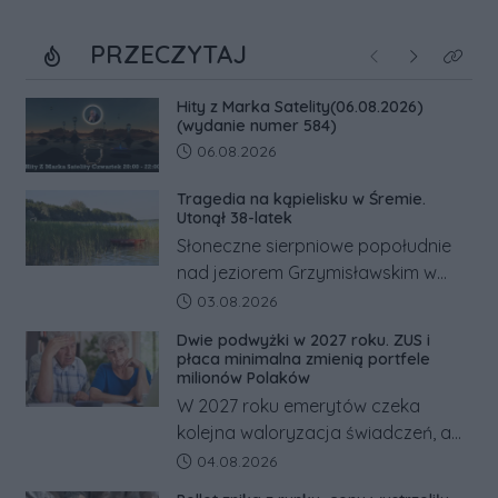
PRZECZYTAJ
Poprzednie
Następne
Kliknij
Hity z Marka Satelity(06.08.2026)
(wydanie numer 584)
Data dodania artykułu:
06.08.2026
Tragedia na kąpielisku w Śremie.
Utonął 38-latek
Słoneczne sierpniowe popołudnie
nad jeziorem Grzymisławskim w
powiecie śremskim zakończyło się
Data dodania artykułu:
03.08.2026
dramatem, którego nie zdołały
Dwie podwyżki w 2027 roku. ZUS i
odwrócić nawet natychmiastowe
płaca minimalna zmienią portfele
działania służb ratunkowych.
milionów Polaków
W 2027 roku emerytów czeka
kolejna waloryzacja świadczeń, a
pracowników podwyżka płacy
Data dodania artykułu:
04.08.2026
minimalnej. Sprawdzamy, ile dzięki