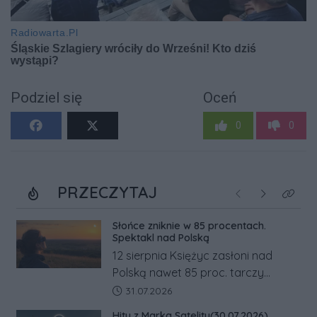
Podziel się
Oceń
0
0
PRZECZYTAJ
Poprzednie
Następne
Kliknij
Słońce zniknie w 85 procentach.
Spektakl nad Polską
12 sierpnia Księżyc zasłoni nad
Polską nawet 85 proc. tarczy
Słońca. Największe zaćmienie od 27
Data dodania artykułu:
31.07.2026
lat przypadnie tuż przed
Hity z Marka Satelity(30.07.2026)