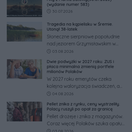
zachodem.
(wydanie numer 583)
Data dodania artykułu:
30.07.2026
Tragedia na kąpielisku w Śremie.
Utonął 38-latek
Słoneczne sierpniowe popołudnie
nad jeziorem Grzymisławskim w
powiecie śremskim zakończyło się
Data dodania artykułu:
03.08.2026
dramatem, którego nie zdołały
Dwie podwyżki w 2027 roku. ZUS i
odwrócić nawet natychmiastowe
płaca minimalna zmienią portfele
działania służb ratunkowych.
milionów Polaków
W 2027 roku emerytów czeka
kolejna waloryzacja świadczeń, a
pracowników podwyżka płacy
Data dodania artykułu:
04.08.2026
minimalnej. Sprawdzamy, ile dzięki
Pellet znika z rynku, ceny wystrzeliły.
tym zmianom zyskają.
Polacy ruszyli po opał za granicę
Pellet drożeje i znika z magazynów.
Coraz więcej Polaków szuka opału
za granicą, gdzie bywa nawet
Data dodania artykułu:
03.08.2026