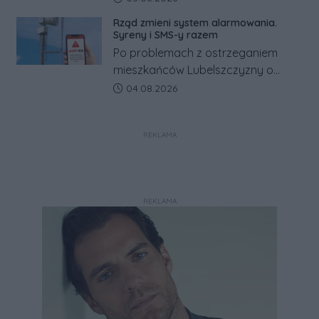
kilkaset złotych tańszy niż w kraju.
Rząd zmieni system alarmowania.
Co się dzieje?
Syreny i SMS-y razem
Po problemach z ostrzeganiem
mieszkańców Lubelszczyzny o
rosyjskim zagrożeniu rząd
Data dodania artykułu:
04.08.2026
zapowiada połączenie syren
alarmowych, alertów RCB i aplikacji
REKLAMA
w jeden system.
REKLAMA