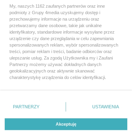
My, naszych 1162 zaufanych partnerów oraz inne
podmioty z Grupy 4media uzyskujemy dostęp i
Kontakt
Reklama
Patronat
Dane firmowe
przechowujemy informacje na urządzeniu oraz
Regulamin serwisu i ogłoszeń drobnych
przetwarzamy dane osobowe, takie jak unikalne
Regulamin konkursów
Polityka prywatności
identyfikatory, standardowe informacje wysyłane przez
Przetwarzanie danych osobowych
urządzenie czy dane przeglądania w celu zapewniania
spersonalizowanych reklam, wybór spersonalizowanych
treści, pomiar reklam i treści, badanie odbiorców oraz
Zapisz się do newslettera
ulepszanie usług. Za zgodą Użytkownika my i Zaufani
Dołącz do grona ludzi najlepiej poinformowanych!
Partnerzy możemy używać dokładnych danych
geolokalizacyjnych oraz aktywnie skanować
Zapisz się »
charakterystykę urządzenia do celów identyfikacji.
Ponieważ cenimy Twoją prywatność, prosimy o zgodę na
korzystanie z tych technologii poprzez kliknięcie
Szukaj
„Akceptuję”. Zgoda jest dobrowolna i zawsze możesz ją
zmienić/wycofać klikając przycisk ustawień prywatności
PARTNERZY
USTAWIENIA
znajdujący się w lewym dolnym rogu strony
. Niektóre
Facebook.com
Instagram.com
Youtube.com
rodzaje przetwarzania danych nie wymagają zgody
użytkownika, ale masz prawo sprzeciwić się takiemu
Akceptuję
przetwarzaniu. Preferencje będą miały zastosowania tylko