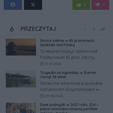
0
0
PRZECZYTAJ
Poprzednie
Następne
Kliknij
Słońce zniknie w 85 procentach.
Spektakl nad Polską
12 sierpnia Księżyc zasłoni nad
Polską nawet 85 proc. tarczy
Słońca. Największe zaćmienie od 27
Data dodania artykułu:
31.07.2026
lat przypadnie tuż przed
Tragedia na kąpielisku w Śremie.
zachodem.
Utonął 38-latek
Słoneczne sierpniowe popołudnie
nad jeziorem Grzymisławskim w
powiecie śremskim zakończyło się
Data dodania artykułu:
03.08.2026
dramatem, którego nie zdołały
Dwie podwyżki w 2027 roku. ZUS i
odwrócić nawet natychmiastowe
płaca minimalna zmienią portfele