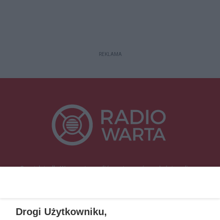
REKLAMA
Specjalnie dla Was postanowiliśmy stworzyć rozgłośnię radiową
zajmującą się sprawami mieszkańców naszego regionu.
Nadajemy na
częstotliwościach: 93.7 FM, 95.2 FM, 103.7 FM, 94.9 FM dla mieszkańców
wschodniej i południowej Wielkopolski (Września, Środa Wlkp., Słupca,
Drogi Użytkowniku,
Śrem, Jarocin, Gniezno, Ostrów Wlkp.).