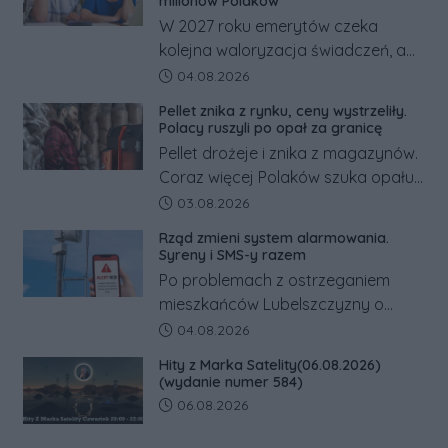
działania służb ratunkowych.
milionów Polaków
W 2027 roku emerytów czeka
kolejna waloryzacja świadczeń, a
pracowników podwyżka płacy
Data dodania artykułu:
04.08.2026
minimalnej. Sprawdzamy, ile dzięki
Pellet znika z rynku, ceny wystrzeliły.
tym zmianom zyskają.
Polacy ruszyli po opał za granicę
Pellet drożeje i znika z magazynów.
Coraz więcej Polaków szuka opału
za granicą, gdzie bywa nawet
Data dodania artykułu:
03.08.2026
kilkaset złotych tańszy niż w kraju.
Rząd zmieni system alarmowania.
Co się dzieje?
Syreny i SMS-y razem
Po problemach z ostrzeganiem
mieszkańców Lubelszczyzny o
rosyjskim zagrożeniu rząd
Data dodania artykułu:
04.08.2026
zapowiada połączenie syren
Hity z Marka Satelity(06.08.2026)
alarmowych, alertów RCB i aplikacji
(wydanie numer 584)
w jeden system.
Data dodania artykułu:
06.08.2026