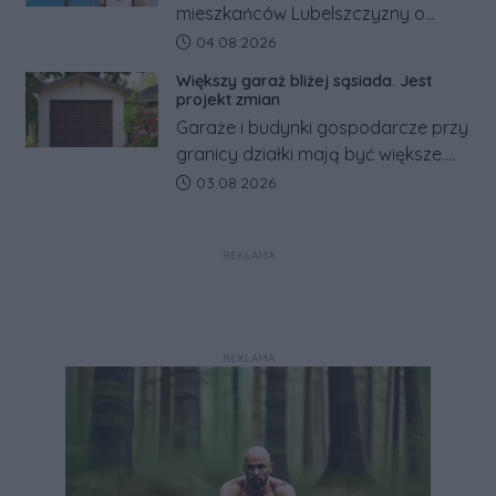
mieszkańców Lubelszczyzny o
rosyjskim zagrożeniu rząd
Data dodania artykułu:
04.08.2026
zapowiada połączenie syren
Większy garaż bliżej sąsiada. Jest
alarmowych, alertów RCB i aplikacji
projekt zmian
w jeden system.
Garaże i budynki gospodarcze przy
granicy działki mają być większe.
Projekt zaostrza też zasady
Data dodania artykułu:
03.08.2026
dotyczące ostrych zakończeń
ogrodzeń.
REKLAMA
REKLAMA