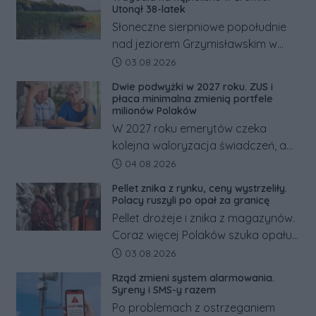
Utonął 38-latek
Słoneczne sierpniowe popołudnie
nad jeziorem Grzymisławskim w
powiecie śremskim zakończyło się
Data dodania artykułu:
03.08.2026
dramatem, którego nie zdołały
Dwie podwyżki w 2027 roku. ZUS i
odwrócić nawet natychmiastowe
płaca minimalna zmienią portfele
działania służb ratunkowych.
milionów Polaków
W 2027 roku emerytów czeka
kolejna waloryzacja świadczeń, a
pracowników podwyżka płacy
Data dodania artykułu:
04.08.2026
minimalnej. Sprawdzamy, ile dzięki
Pellet znika z rynku, ceny wystrzeliły.
tym zmianom zyskają.
Polacy ruszyli po opał za granicę
Pellet drożeje i znika z magazynów.
Coraz więcej Polaków szuka opału
za granicą, gdzie bywa nawet
Data dodania artykułu:
03.08.2026
kilkaset złotych tańszy niż w kraju.
Rząd zmieni system alarmowania.
Co się dzieje?
Syreny i SMS-y razem
Po problemach z ostrzeganiem