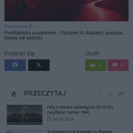
Podziel się
Oceń
0
0
PRZECZYTAJ
Poprzednie
Następne
Kliknij
Hity z Marka Satelity(06.08.2026)
(wydanie numer 584)
Data dodania artykułu:
06.08.2026
Tragedia na kąpielisku w Śremie.