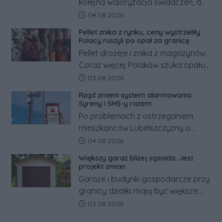
kolejna waloryzacja świadczeń, a
pracowników podwyżka płacy
Data dodania artykułu:
04.08.2026
minimalnej. Sprawdzamy, ile dzięki
Pellet znika z rynku, ceny wystrzeliły.
tym zmianom zyskają.
Polacy ruszyli po opał za granicę
Pellet drożeje i znika z magazynów.
Coraz więcej Polaków szuka opału
za granicą, gdzie bywa nawet
Data dodania artykułu:
03.08.2026
kilkaset złotych tańszy niż w kraju.
Rząd zmieni system alarmowania.
Co się dzieje?
Syreny i SMS-y razem
Po problemach z ostrzeganiem
mieszkańców Lubelszczyzny o
rosyjskim zagrożeniu rząd
Data dodania artykułu:
04.08.2026
zapowiada połączenie syren
Większy garaż bliżej sąsiada. Jest
alarmowych, alertów RCB i aplikacji
projekt zmian
w jeden system.
Garaże i budynki gospodarcze przy
granicy działki mają być większe.
Projekt zaostrza też zasady
Data dodania artykułu:
03.08.2026
dotyczące ostrych zakończeń