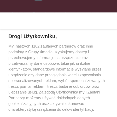
Specjalnie dla Was postanowiliśmy stworzyć rozgłośnię radiową
zajmującą się sprawami mieszkańców naszego regionu.
Nadajemy na
częstotliwościach: 93.7 FM, 95.2 FM, 103.7 FM, 94.9 FM dla mieszkańców
wschodniej i południowej Wielkopolski (Września, Środa Wlkp., Słupca,
Drogi Użytkowniku,
Śrem, Jarocin, Gniezno, Ostrów Wlkp.).
My, naszych 1162 zaufanych partnerów oraz inne
podmioty z Grupy 4media uzyskujemy dostęp i
Kontakt
Reklama
Patronat
Dane firmowe
przechowujemy informacje na urządzeniu oraz
Regulamin serwisu i ogłoszeń drobnych
przetwarzamy dane osobowe, takie jak unikalne
Regulamin konkursów
Polityka prywatności
identyfikatory, standardowe informacje wysyłane przez
Przetwarzanie danych osobowych
urządzenie czy dane przeglądania w celu zapewniania
spersonalizowanych reklam, wybór spersonalizowanych
treści, pomiar reklam i treści, badanie odbiorców oraz
Zapisz się do newslettera
ulepszanie usług. Za zgodą Użytkownika my i Zaufani
Dołącz do grona ludzi najlepiej poinformowanych!
Partnerzy możemy używać dokładnych danych
geolokalizacyjnych oraz aktywnie skanować
Zapisz się »
charakterystykę urządzenia do celów identyfikacji.
Ponieważ cenimy Twoją prywatność, prosimy o zgodę na