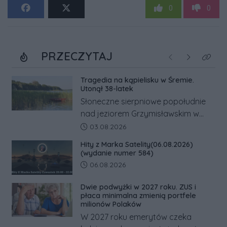
0
0
PRZECZYTAJ
Poprzednie
Następne
Kliknij
Tragedia na kąpielisku w Śremie.
Utonął 38-latek
Słoneczne sierpniowe popołudnie
nad jeziorem Grzymisławskim w
powiecie śremskim zakończyło się
Data dodania artykułu:
03.08.2026
dramatem, którego nie zdołały
Hity z Marka Satelity(06.08.2026)
odwrócić nawet natychmiastowe
(wydanie numer 584)
działania służb ratunkowych.
Data dodania artykułu:
06.08.2026
Dwie podwyżki w 2027 roku. ZUS i
płaca minimalna zmienią portfele
milionów Polaków
W 2027 roku emerytów czeka