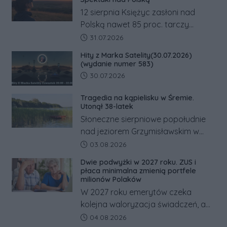
12 sierpnia Księżyc zasłoni nad
Polską nawet 85 proc. tarczy
Słońca. Największe zaćmienie od 27
Data dodania artykułu:
31.07.2026
lat przypadnie tuż przed
Hity z Marka Satelity(30.07.2026)
zachodem.
(wydanie numer 583)
Data dodania artykułu:
30.07.2026
Tragedia na kąpielisku w Śremie.
Utonął 38-latek
Słoneczne sierpniowe popołudnie
nad jeziorem Grzymisławskim w
powiecie śremskim zakończyło się
Data dodania artykułu:
03.08.2026
dramatem, którego nie zdołały
Dwie podwyżki w 2027 roku. ZUS i
odwrócić nawet natychmiastowe
płaca minimalna zmienią portfele
działania służb ratunkowych.
milionów Polaków
W 2027 roku emerytów czeka
kolejna waloryzacja świadczeń, a
pracowników podwyżka płacy
Data dodania artykułu:
04.08.2026