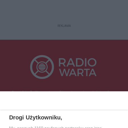
REKLAMA
Specjalnie dla Was postanowiliśmy stworzyć rozgłośnię radiową
zajmującą się sprawami mieszkańców naszego regionu.
Nadajemy na
częstotliwościach: 93.7 FM, 95.2 FM, 103.7 FM, 94.9 FM dla mieszkańców
wschodniej i południowej Wielkopolski (Września, Środa Wlkp., Słupca,
Drogi Użytkowniku,
Śrem, Jarocin, Gniezno, Ostrów Wlkp.).
My, naszych 1160 zaufanych partnerów oraz inne