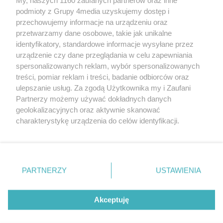
podmioty z Grupy 4media uzyskujemy dostęp i
Kontakt
Reklama
Patronat
Dane firmowe
przechowujemy informacje na urządzeniu oraz
Regulamin serwisu i ogłoszeń drobnych
przetwarzamy dane osobowe, takie jak unikalne
Regulamin konkursów
Polityka prywatności
identyfikatory, standardowe informacje wysyłane przez
Przetwarzanie danych osobowych
urządzenie czy dane przeglądania w celu zapewniania
spersonalizowanych reklam, wybór spersonalizowanych
treści, pomiar reklam i treści, badanie odbiorców oraz
Zapisz się do newslettera
ulepszanie usług. Za zgodą Użytkownika my i Zaufani
Dołącz do grona ludzi najlepiej poinformowanych!
Partnerzy możemy używać dokładnych danych
geolokalizacyjnych oraz aktywnie skanować
Zapisz się »
charakterystykę urządzenia do celów identyfikacji.
Ponieważ cenimy Twoją prywatność, prosimy o zgodę na
korzystanie z tych technologii poprzez kliknięcie
Szukaj
„Akceptuję”. Zgoda jest dobrowolna i zawsze możesz ją
zmienić/wycofać klikając przycisk ustawień prywatności
PARTNERZY
USTAWIENIA
znajdujący się w lewym dolnym rogu strony
. Niektóre
Facebook.com
Instagram.com
Youtube.com
rodzaje przetwarzania danych nie wymagają zgody
użytkownika, ale masz prawo sprzeciwić się takiemu
Akceptuję
przetwarzaniu. Preferencje będą miały zastosowania tylko
na tej witrynie.
CMS portalu
przygotowany przez