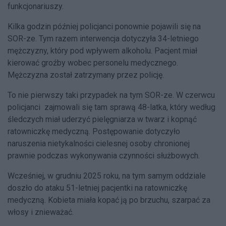
funkcjonariuszy.
Kilka godzin później policjanci ponownie pojawili się na
SOR-ze. Tym razem interwencja dotyczyła 34-letniego
mężczyzny, który pod wpływem alkoholu. Pacjent miał
kierować groźby wobec personelu medycznego.
Mężczyzna został zatrzymany przez policję.
To nie pierwszy taki przypadek na tym SOR-ze. W czerwcu
policjanci zajmowali się tam sprawą 48-latka, który według
śledczych miał uderzyć pielęgniarza w twarz i kopnąć
ratowniczkę medyczną. Postępowanie dotyczyło
naruszenia nietykalności cielesnej osoby chronionej
prawnie podczas wykonywania czynności służbowych.
Wcześniej, w grudniu 2025 roku, na tym samym oddziale
doszło do ataku 51-letniej pacjentki na ratowniczkę
medyczną. Kobieta miała kopać ją po brzuchu, szarpać za
włosy i znieważać.