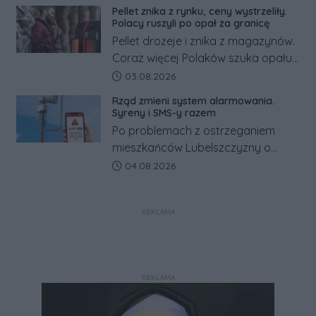
minimalnej. Sprawdzamy, ile dzięki
Pellet znika z rynku, ceny wystrzeliły.
tym zmianom zyskają.
Polacy ruszyli po opał za granicę
Pellet drożeje i znika z magazynów.
Coraz więcej Polaków szuka opału
za granicą, gdzie bywa nawet
Data dodania artykułu:
03.08.2026
kilkaset złotych tańszy niż w kraju.
Rząd zmieni system alarmowania.
Co się dzieje?
Syreny i SMS-y razem
Po problemach z ostrzeganiem
mieszkańców Lubelszczyzny o
rosyjskim zagrożeniu rząd
Data dodania artykułu:
04.08.2026
zapowiada połączenie syren
alarmowych, alertów RCB i aplikacji
REKLAMA
w jeden system.
REKLAMA