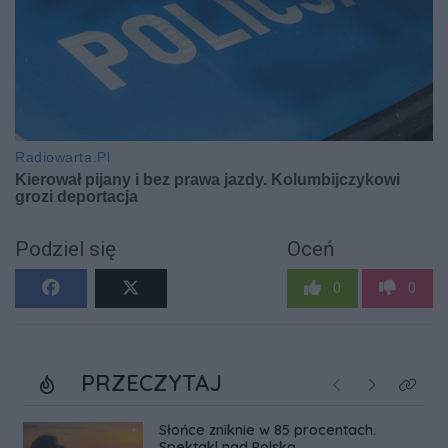
Podziel się
Oceń
0
0
PRZECZYTAJ
Poprzednie
Następne
Kliknij
Słońce zniknie w 85 procentach.
Spektakl nad Polską