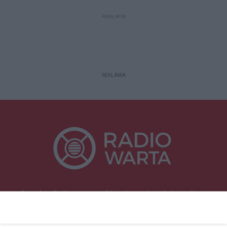
REKLAMA
REKLAMA
Specjalnie dla Was postanowiliśmy stworzyć rozgłośnię radiową
zajmującą się sprawami mieszkańców naszego regionu.
Nadajemy na
częstotliwościach: 93.7 FM, 95.2 FM, 103.7 FM, 94.9 FM dla mieszkańców
wschodniej i południowej Wielkopolski (Września, Środa Wlkp., Słupca,