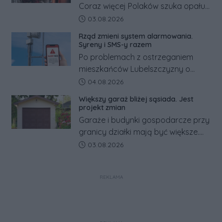
Coraz więcej Polaków szuka opału
za granicą, gdzie bywa nawet
Data dodania artykułu:
03.08.2026
kilkaset złotych tańszy niż w kraju.
Rząd zmieni system alarmowania.
Co się dzieje?
Syreny i SMS-y razem
Po problemach z ostrzeganiem
mieszkańców Lubelszczyzny o
rosyjskim zagrożeniu rząd
Data dodania artykułu:
04.08.2026
zapowiada połączenie syren
Większy garaż bliżej sąsiada. Jest
alarmowych, alertów RCB i aplikacji
projekt zmian
w jeden system.
Garaże i budynki gospodarcze przy
granicy działki mają być większe.
Projekt zaostrza też zasady
Data dodania artykułu:
03.08.2026
dotyczące ostrych zakończeń
ogrodzeń.
REKLAMA