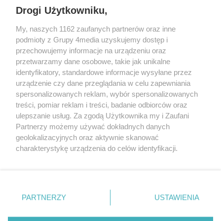
Drogi Użytkowniku,
Śrem, Jarocin, Gniezno, Ostrów Wlkp.).
My, naszych 1162 zaufanych partnerów oraz inne
podmioty z Grupy 4media uzyskujemy dostęp i
Kontakt
Reklama
Patronat
Dane firmowe
przechowujemy informacje na urządzeniu oraz
Regulamin serwisu i ogłoszeń drobnych
przetwarzamy dane osobowe, takie jak unikalne
Regulamin konkursów
Polityka prywatności
identyfikatory, standardowe informacje wysyłane przez
Przetwarzanie danych osobowych
urządzenie czy dane przeglądania w celu zapewniania
spersonalizowanych reklam, wybór spersonalizowanych
treści, pomiar reklam i treści, badanie odbiorców oraz
Zapisz się do newslettera
ulepszanie usług. Za zgodą Użytkownika my i Zaufani
Dołącz do grona ludzi najlepiej poinformowanych!
Partnerzy możemy używać dokładnych danych
geolokalizacyjnych oraz aktywnie skanować
Zapisz się »
charakterystykę urządzenia do celów identyfikacji.
Ponieważ cenimy Twoją prywatność, prosimy o zgodę na
korzystanie z tych technologii poprzez kliknięcie
Szukaj
„Akceptuję”. Zgoda jest dobrowolna i zawsze możesz ją
zmienić/wycofać klikając przycisk ustawień prywatności
PARTNERZY
USTAWIENIA
znajdujący się w lewym dolnym rogu strony
. Niektóre
Facebook.com
Instagram.com
Youtube.com
rodzaje przetwarzania danych nie wymagają zgody