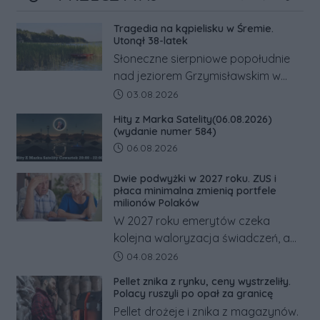
Poprzednie
Następne
Kliknij
Tragedia na kąpielisku w Śremie.
Utonął 38-latek
Słoneczne sierpniowe popołudnie
nad jeziorem Grzymisławskim w
powiecie śremskim zakończyło się
Data dodania artykułu:
03.08.2026
dramatem, którego nie zdołały
Hity z Marka Satelity(06.08.2026)
odwrócić nawet natychmiastowe
(wydanie numer 584)
działania służb ratunkowych.
Data dodania artykułu:
06.08.2026
Dwie podwyżki w 2027 roku. ZUS i
płaca minimalna zmienią portfele
milionów Polaków
W 2027 roku emerytów czeka
kolejna waloryzacja świadczeń, a
pracowników podwyżka płacy
Data dodania artykułu:
04.08.2026
minimalnej. Sprawdzamy, ile dzięki
Pellet znika z rynku, ceny wystrzeliły.
tym zmianom zyskają.
Polacy ruszyli po opał za granicę
Pellet drożeje i znika z magazynów.