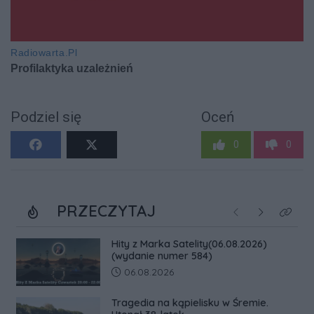
Podziel się
Oceń
0
0
PRZECZYTAJ
Poprzednie
Następne
Kliknij
Hity z Marka Satelity(06.08.2026)
(wydanie numer 584)
Data dodania artykułu:
06.08.2026
Tragedia na kąpielisku w Śremie.