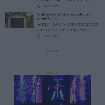
rosyjskim zagrożeniu rząd
Data dodania artykułu:
04.08.2026
zapowiada połączenie syren
Większy garaż bliżej sąsiada. Jest
alarmowych, alertów RCB i aplikacji
projekt zmian
w jeden system.
Garaże i budynki gospodarcze przy
granicy działki mają być większe.
Projekt zaostrza też zasady
Data dodania artykułu:
03.08.2026
dotyczące ostrych zakończeń
ogrodzeń.
REKLAMA
REKLAMA