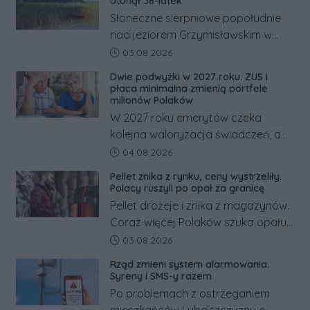
Utonął 38-latek
Słoneczne sierpniowe popołudnie
nad jeziorem Grzymisławskim w
powiecie śremskim zakończyło się
Data dodania artykułu:
03.08.2026
dramatem, którego nie zdołały
Dwie podwyżki w 2027 roku. ZUS i
odwrócić nawet natychmiastowe
płaca minimalna zmienią portfele
działania służb ratunkowych.
milionów Polaków
W 2027 roku emerytów czeka
kolejna waloryzacja świadczeń, a
pracowników podwyżka płacy
Data dodania artykułu:
04.08.2026
minimalnej. Sprawdzamy, ile dzięki
Pellet znika z rynku, ceny wystrzeliły.
tym zmianom zyskają.
Polacy ruszyli po opał za granicę
Pellet drożeje i znika z magazynów.
Coraz więcej Polaków szuka opału
za granicą, gdzie bywa nawet
Data dodania artykułu:
03.08.2026
kilkaset złotych tańszy niż w kraju.
Rząd zmieni system alarmowania.
Co się dzieje?
Syreny i SMS-y razem
Po problemach z ostrzeganiem
mieszkańców Lubelszczyzny o