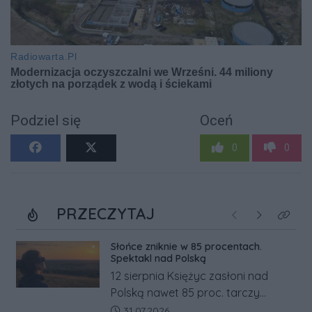
Podziel się
Oceń
0
0
PRZECZYTAJ
Poprzednie
Następne
Kliknij
Słońce zniknie w 85 procentach.
Spektakl nad Polską
12 sierpnia Księżyc zasłoni nad
Polską nawet 85 proc. tarczy
Słońca. Największe zaćmienie od 27
Data dodania artykułu:
31.07.2026