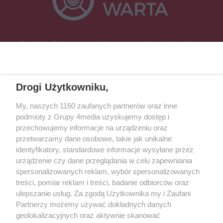
Specjalnie dla Was postanowiliśmy stworzyć rozgłośnię radiową
zajmującą się sprawami mieszkańców naszego regionu.
Nadajemy na
częstotliwościach: 93.7 FM, 95.2 FM, 103.7 FM, 94.9 FM dla mieszkańców
wschodniej i południowej Wielkopolski (Września, Środa Wlkp., Słupca,
Drogi Użytkowniku,
Śrem, Jarocin, Gniezno, Ostrów Wlkp.).
My, naszych 1160 zaufanych partnerów oraz inne
podmioty z Grupy 4media uzyskujemy dostęp i
Kontakt
Reklama
Patronat
Dane firmowe
przechowujemy informacje na urządzeniu oraz
Regulamin serwisu i ogłoszeń drobnych
przetwarzamy dane osobowe, takie jak unikalne
Regulamin konkursów
Polityka prywatności
identyfikatory, standardowe informacje wysyłane przez
Przetwarzanie danych osobowych
urządzenie czy dane przeglądania w celu zapewniania
spersonalizowanych reklam, wybór spersonalizowanych
treści, pomiar reklam i treści, badanie odbiorców oraz
Zapisz się do newslettera
ulepszanie usług. Za zgodą Użytkownika my i Zaufani
Dołącz do grona ludzi najlepiej poinformowanych!
Partnerzy możemy używać dokładnych danych
geolokalizacyjnych oraz aktywnie skanować
Zapisz się »