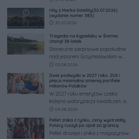
lat przypadnie tuż przed
Hity z Marka Satelity(30.07.2026)
zachodem.
(wydanie numer 583)
Data dodania artykułu:
30.07.2026
Tragedia na kąpielisku w Śremie.
Utonął 38-latek
Słoneczne sierpniowe popołudnie
nad jeziorem Grzymisławskim w
powiecie śremskim zakończyło się
Data dodania artykułu:
03.08.2026
dramatem, którego nie zdołały
Dwie podwyżki w 2027 roku. ZUS i
odwrócić nawet natychmiastowe
płaca minimalna zmienią portfele
działania służb ratunkowych.
milionów Polaków
W 2027 roku emerytów czeka
kolejna waloryzacja świadczeń, a
pracowników podwyżka płacy
Data dodania artykułu:
04.08.2026
minimalnej. Sprawdzamy, ile dzięki
Pellet znika z rynku, ceny wystrzeliły.
tym zmianom zyskają.
Polacy ruszyli po opał za granicę
Pellet drożeje i znika z magazynów.