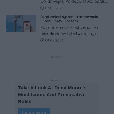
Coraz więcej Polaków szuka opału
za granicą, gdzie bywa nawet
Data dodania artykułu:
03.08.2026
kilkaset złotych tańszy niż w kraju.
Rząd zmieni system alarmowania.
Co się dzieje?
Syreny i SMS-y razem
Po problemach z ostrzeganiem
mieszkańców Lubelszczyzny o
rosyjskim zagrożeniu rząd
Data dodania artykułu:
04.08.2026
zapowiada połączenie syren
alarmowych, alertów RCB i aplikacji
REKLAMA
w jeden system.
REKLAMA