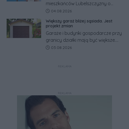
mieszkańców Lubelszczyzny o
rosyjskim zagrożeniu rząd
Data dodania artykułu:
04.08.2026
zapowiada połączenie syren
Większy garaż bliżej sąsiada. Jest
alarmowych, alertów RCB i aplikacji
projekt zmian
w jeden system.
Garaże i budynki gospodarcze przy
granicy działki mają być większe.
Projekt zaostrza też zasady
Data dodania artykułu:
03.08.2026
dotyczące ostrych zakończeń
ogrodzeń.
REKLAMA
REKLAMA