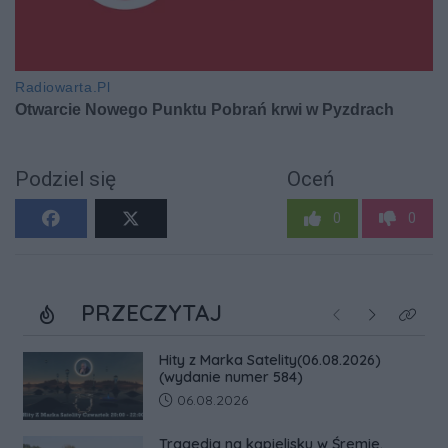
Podziel się
Oceń
0
0
PRZECZYTAJ
Poprzednie
Następne
Kliknij
Hity z Marka Satelity(06.08.2026)
(wydanie numer 584)
Data dodania artykułu:
06.08.2026
Tragedia na kąpielisku w Śremie.