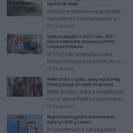
Utonął 38-latek
Słoneczne sierpniowe popołudnie
nad jeziorem Grzymisławskim w
powiecie śremskim zakończyło się
Data dodania artykułu:
03.08.2026
dramatem, którego nie zdołały
Dwie podwyżki w 2027 roku. ZUS i
odwrócić nawet natychmiastowe
płaca minimalna zmienią portfele
działania służb ratunkowych.
milionów Polaków
W 2027 roku emerytów czeka
kolejna waloryzacja świadczeń, a
pracowników podwyżka płacy
Data dodania artykułu:
04.08.2026
minimalnej. Sprawdzamy, ile dzięki
Pellet znika z rynku, ceny wystrzeliły.
tym zmianom zyskają.
Polacy ruszyli po opał za granicę
Pellet drożeje i znika z magazynów.
Coraz więcej Polaków szuka opału
za granicą, gdzie bywa nawet
Data dodania artykułu:
03.08.2026
kilkaset złotych tańszy niż w kraju.
Rząd zmieni system alarmowania.
Co się dzieje?
Syreny i SMS-y razem
Po problemach z ostrzeganiem