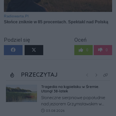
Podziel się
Oceń
0
0
PRZECZYTAJ
Poprzednie
Następne
Kliknij
Tragedia na kąpielisku w Śremie.
Utonął 38-latek
Słoneczne sierpniowe popołudnie
nad jeziorem Grzymisławskim w
powiecie śremskim zakończyło się
Data dodania artykułu:
03.08.2026