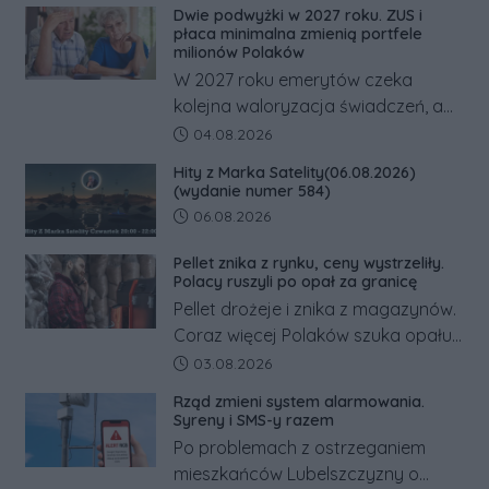
dramatem, którego nie zdołały
Dwie podwyżki w 2027 roku. ZUS i
odwrócić nawet natychmiastowe
płaca minimalna zmienią portfele
działania służb ratunkowych.
milionów Polaków
W 2027 roku emerytów czeka
kolejna waloryzacja świadczeń, a
pracowników podwyżka płacy
Data dodania artykułu:
04.08.2026
minimalnej. Sprawdzamy, ile dzięki
Hity z Marka Satelity(06.08.2026)
tym zmianom zyskają.
(wydanie numer 584)
Data dodania artykułu:
06.08.2026
Pellet znika z rynku, ceny wystrzeliły.
Polacy ruszyli po opał za granicę
Pellet drożeje i znika z magazynów.
Coraz więcej Polaków szuka opału
za granicą, gdzie bywa nawet
Data dodania artykułu:
03.08.2026
kilkaset złotych tańszy niż w kraju.
Rząd zmieni system alarmowania.
Co się dzieje?
Syreny i SMS-y razem
Po problemach z ostrzeganiem
mieszkańców Lubelszczyzny o