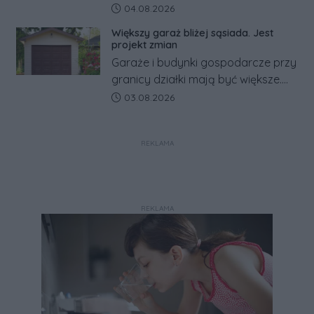
rosyjskim zagrożeniu rząd
Data dodania artykułu:
04.08.2026
zapowiada połączenie syren
Większy garaż bliżej sąsiada. Jest
alarmowych, alertów RCB i aplikacji
projekt zmian
w jeden system.
Garaże i budynki gospodarcze przy
granicy działki mają być większe.
Projekt zaostrza też zasady
Data dodania artykułu:
03.08.2026
dotyczące ostrych zakończeń
ogrodzeń.
REKLAMA
REKLAMA