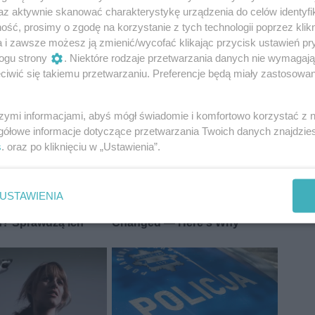
az aktywnie skanować charakterystykę urządzenia do celów identyfi
ść, prosimy o zgodę na korzystanie z tych technologii poprzez klikn
a i zawsze możesz ją zmienić/wycofać klikając przycisk ustawień pr
ogu strony
. Niektóre rodzaje przetwarzania danych nie wymagaj
iwić się takiemu przetwarzaniu. Preferencje będą miały zastosowania
szymi informacjami, abyś mógł świadomie i komfortowo korzystać z
gółowe informacje dotyczące przetwarzania Twoich danych znajdzi
s
. oraz po kliknięciu w „Ustawienia”.
USTAWIENIA