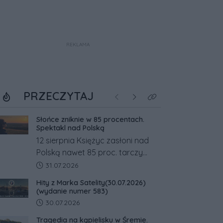
REKLAMA
PRZECZYTAJ
Poprzednie
Następne
Kliknij aby zobaczyć w
Słońce zniknie w 85 procentach.
Spektakl nad Polską
12 sierpnia Księżyc zasłoni nad
Polską nawet 85 proc. tarczy
Słońca. Największe zaćmienie od
Data dodania artykułu:
31.07.2026
27 lat przypadnie tuż przed
Hity z Marka Satelity(30.07.2026)
zachodem.
(wydanie numer 583)
Data dodania artykułu:
30.07.2026
Tragedia na kąpielisku w Śremie.