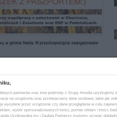
wku, w gminie Nekla. W przedsięwzięcie zaangażowane
ii w Opatówku, ks. Konstanty Mrozek.
niku,
fanych partnerów oraz inne podmioty z Grupy 4media uzyskujemy d
cje na urządzeniu oraz przetwarzamy dane osobowe, takie jak unika
je wysyłane przez urządzenie czy dane przeglądania w celu zapewn
pnia. Uroczystość rozpocznie się mszą świętą o
klam, wybór spersonalizowanych treści, pomiar reklam i treści, bad
ą już bawić się na festynie.
 zgodą Użytkownika my i Zaufani Partnerzy możemy używać dokład