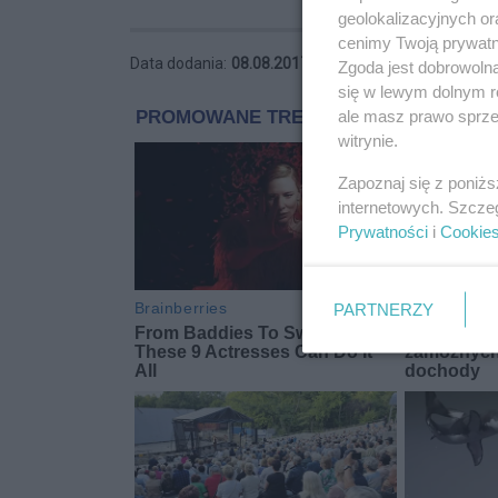
geolokalizacyjnych or
cenimy Twoją prywatno
Data dodania:
08.08.2017 12:51
Zgoda jest dobrowoln
się w lewym dolnym r
ale masz prawo sprzec
witrynie.
Zapoznaj się z poniż
internetowych. Szcze
Prywatności
i
Cookie
PARTNERZY