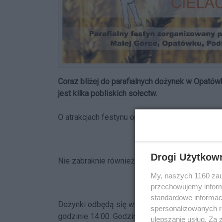
Coraz bliżej do parafialnych dożynek w Opató
jest kilka pobliskich sołectw.
O atrakcjach festynu opowiada proboszcz paraf
Drogi Użytkow
Nie zabraknie również loterii fantowej.
My, naszych 1160 zau
przechowujemy informa
standardowe informac
Dożynki odbędą się w przyszły wtorek, 15 sier
spersonalizowanych re
godzinie 14:00. Godzinę później mieszkańcy będ
ulepszanie usług. Za