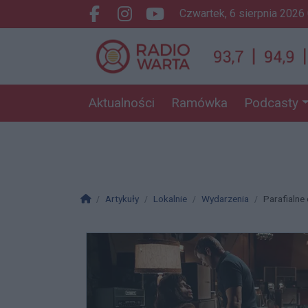
czwartek, 6 sierpnia 2026
Facebook.com
Instagram.com
Youtube.com
Aktualności
Ramówka
Podcasty
Strona główna
Artykuły
Lokalnie
Wydarzenia
Parafialne