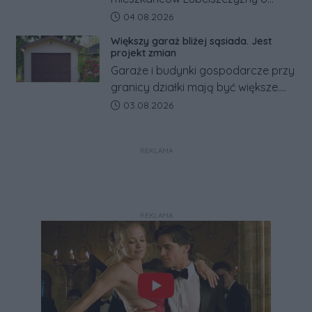
rosyjskim zagrożeniu rząd
Data dodania artykułu:
04.08.2026
zapowiada połączenie syren
Większy garaż bliżej sąsiada. Jest
alarmowych, alertów RCB i aplikacji
projekt zmian
w jeden system.
Garaże i budynki gospodarcze przy
granicy działki mają być większe.
Projekt zaostrza też zasady
Data dodania artykułu:
03.08.2026
dotyczące ostrych zakończeń
ogrodzeń.
REKLAMA
REKLAMA