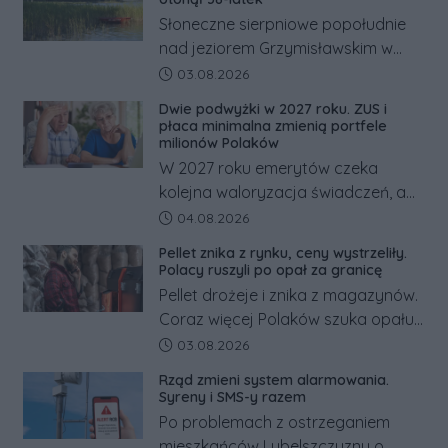
Słoneczne sierpniowe popołudnie
nad jeziorem Grzymisławskim w
powiecie śremskim zakończyło się
Data dodania artykułu:
03.08.2026
dramatem, którego nie zdołały
Dwie podwyżki w 2027 roku. ZUS i
odwrócić nawet natychmiastowe
płaca minimalna zmienią portfele
działania służb ratunkowych.
milionów Polaków
W 2027 roku emerytów czeka
kolejna waloryzacja świadczeń, a
pracowników podwyżka płacy
Data dodania artykułu:
04.08.2026
minimalnej. Sprawdzamy, ile dzięki
Pellet znika z rynku, ceny wystrzeliły.
tym zmianom zyskają.
Polacy ruszyli po opał za granicę
Pellet drożeje i znika z magazynów.
Coraz więcej Polaków szuka opału
za granicą, gdzie bywa nawet
Data dodania artykułu:
03.08.2026
kilkaset złotych tańszy niż w kraju.
Rząd zmieni system alarmowania.
Co się dzieje?
Syreny i SMS-y razem
Po problemach z ostrzeganiem
mieszkańców Lubelszczyzny o