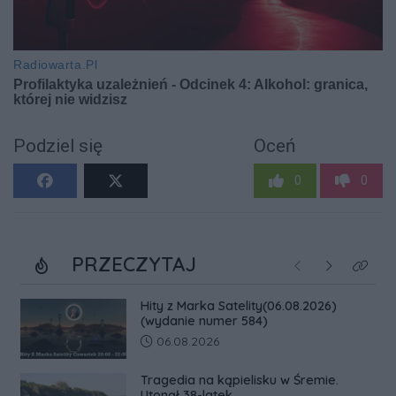
Podziel się
Oceń
0
0
PRZECZYTAJ
Poprzednie
Następne
Kliknij
Hity z Marka Satelity(06.08.2026)
(wydanie numer 584)
Data dodania artykułu:
06.08.2026
Tragedia na kąpielisku w Śremie.
Utonął 38-latek