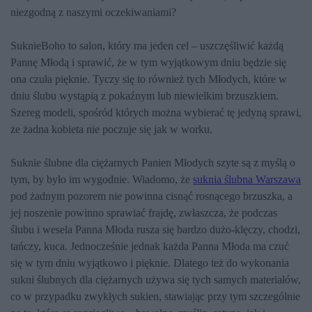
niezgodną z naszymi oczekiwaniami?
SuknieBoho to salon, który ma jeden cel – uszczęśliwić każdą
Pannę Młodą i sprawić, że w tym wyjątkowym dniu będzie się
ona czuła pięknie. Tyczy się to również tych Młodych, które w
dniu ślubu wystąpią z pokaźnym lub niewielkim brzuszkiem.
Szereg modeli, spośród których można wybierać tę jedyną sprawi,
że żadna kobieta nie poczuje się jak w worku.
Suknie ślubne dla ciężarnych Panien Młodych szyte są z myślą o
tym, by było im wygodnie. Wiadomo, że
suknia ślubna Warszawa
pod żadnym pozorem nie powinna cisnąć rosnącego brzuszka, a
jej noszenie powinno sprawiać frajdę, zwłaszcza, że podczas
ślubu i wesela Panna Młoda rusza się bardzo dużo-klęczy, chodzi,
tańczy, kuca. Jednocześnie jednak każda Panna Młoda ma czuć
się w tym dniu wyjątkowo i pięknie. Dlatego też do wykonania
sukni ślubnych dla ciężarnych używa się tych samych materiałów,
co w przypadku zwykłych sukien, stawiając przy tym szczególnie