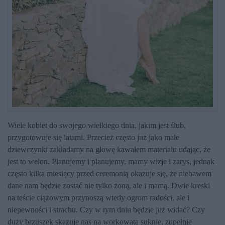
Wiele kobiet do swojego wielkiego dnia, jakim jest ślub,
przygotowuje się latami. Przecież często już jako małe
dziewczynki zakładamy na głowę kawałem materiału udając, że
jest to welon. Planujemy i planujemy, mamy wizje i zarys, jednak
często kilka miesięcy przed ceremonią okazuje się, że niebawem
dane nam będzie zostać nie tylko żoną, ale i mamą. Dwie kreski
na teście ciążowym przynoszą wtedy ogrom radości, ale i
niepewności i strachu. Czy w tym dniu będzie już widać? Czy
duży brzuszek skazuje nas na workowatą suknie, zupełnie