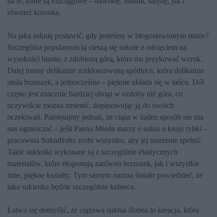
na te, które są rozciągliwe – bawełnę, muślin, satynę, jak i
również koronkę.
Na jaka suknię postawić, gdy jesteśmy w błogosławionym stanie?
Szczególna popularnością cieszą się suknie z odcięciem na
wysokości biustu, z zdobioną górą, która ma przykuwać wzrok.
Dalej mamy delikatnie rozkloszowaną spódnice, która delikatnie
otula brzuszek, a jednocześnie – pięknie układa się w tańcu. Dół
często jest znacznie bardziej ubogi w ozdoby niż góra, co
oczywiście można zmienić, dopasowując ją do swoich
oczekiwań. Pamiętajmy jednak, że ciąża w żaden sposób nie ma
nas ograniczać – jeśli Panna Młoda marzy o sukni o kroju rybki –
pracownia SukniBoho zrobi wszystko, aby jej marzenie spełnić.
Takie sukienki wykonane są z szczególnie elastycznych
materiałów, które eksponują zarówno brzuszek, jak i wszystkie
inne, piękne kształty. Tym samym można śmiało powiedzieć, że
taka sukienka będzie szczególnie kobieca.
Łatwo się domyślić, że ciążowa suknia ślubna to kreacja, która