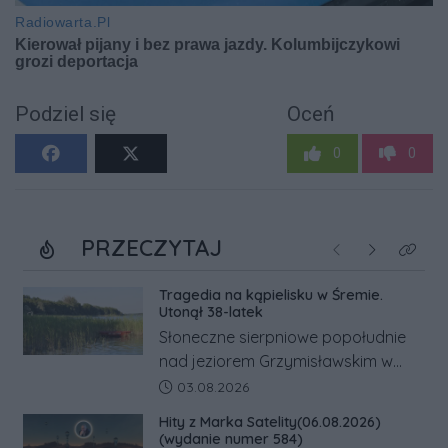
Podziel się
Oceń
0
0
PRZECZYTAJ
Poprzednie
Następne
Kliknij
Tragedia na kąpielisku w Śremie.
Utonął 38-latek
Słoneczne sierpniowe popołudnie
nad jeziorem Grzymisławskim w
powiecie śremskim zakończyło się
Data dodania artykułu:
03.08.2026
dramatem, którego nie zdołały
Hity z Marka Satelity(06.08.2026)
odwrócić nawet natychmiastowe
(wydanie numer 584)