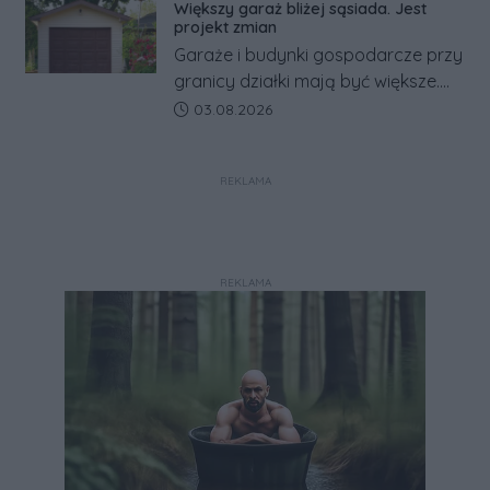
Większy garaż bliżej sąsiada. Jest
alarmowych, alertów RCB i aplikacji
projekt zmian
w jeden system.
Garaże i budynki gospodarcze przy
granicy działki mają być większe.
Projekt zaostrza też zasady
Data dodania artykułu:
03.08.2026
dotyczące ostrych zakończeń
ogrodzeń.
REKLAMA
REKLAMA