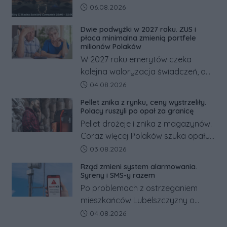
działania służb ratunkowych.
Data dodania artykułu:
06.08.2026
Dwie podwyżki w 2027 roku. ZUS i
płaca minimalna zmienią portfele
milionów Polaków
W 2027 roku emerytów czeka
kolejna waloryzacja świadczeń, a
pracowników podwyżka płacy
Data dodania artykułu:
04.08.2026
minimalnej. Sprawdzamy, ile dzięki
Pellet znika z rynku, ceny wystrzeliły.
tym zmianom zyskają.
Polacy ruszyli po opał za granicę
Pellet drożeje i znika z magazynów.
Coraz więcej Polaków szuka opału
za granicą, gdzie bywa nawet
Data dodania artykułu:
03.08.2026
kilkaset złotych tańszy niż w kraju.
Rząd zmieni system alarmowania.
Co się dzieje?
Syreny i SMS-y razem
Po problemach z ostrzeganiem
mieszkańców Lubelszczyzny o
rosyjskim zagrożeniu rząd
Data dodania artykułu:
04.08.2026
zapowiada połączenie syren