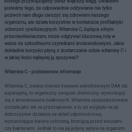
którego przywiązujemy coraz większą wagę. Świadomi
jesteśmy tego, że odpowiednie odżywianie nie tylko
pozwoli nam długo cieszyć się zdrowiem naszego
organizmu, ale działa korzystnie w kontekście profilaktyki
schorzeń cywilizacyjnych. Witamina C, będąca silnym
przeciwutleniaczem, może odgrywać kluczową rolę w
walce ze szkodliwymi czynnikami środowiskowymi. Jakie
dokładnie korzyści płyną z dostarczania sobie witaminy C i
w jakiej ilości najlepiej ją spożywać?
Witamina C - podstawowe informacje
Witamina C, zwana również kwasem askorbinowym DAA lub
asparaginą, to organiczny związek chemiczny, wywodzący
się z aminokwasów białkowych. Witamina spopularyzowana
została jako lek na przeziębienie, a to ze względu na jej
dobroczynne działania na układ odpornościowy,
wzmacniające barierę ochronną, broniącą przed wirusami
czy bakteriami. Jednak to nie jej jedyny wpływ na organizm.