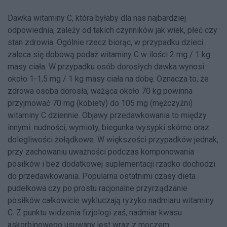
Dawka witaminy C, która byłaby dla nas najbardziej
odpowiednia, zależy od takich czynników jak wiek, płeć czy
stan zdrowia. Ogólnie rzecz biorąc, w przypadku dzieci
zaleca się dobową podaż witaminy C w ilości 2 mg / 1 kg
masy ciała. W przypadku osób dorosłych dawka wynosi
około 1-1,5 mg / 1 kg masy ciała na dobę. Oznacza to, że
zdrowa osoba dorosła, ważąca około 70 kg powinna
przyjmować 70 mg (kobiety) do 105 mg (mężczyźni)
witaminy C dziennie. Objawy przedawkowania to między
innymi: nudności, wymioty, biegunka wysypki skórne oraz
dolegliwości żołądkowe. W większości przypadków jednak,
przy zachowaniu uważności podczas komponowania
posiłków i bez dodatkowej suplementacji rzadko dochodzi
do przedawkowania. Popularna ostatnimi czasy dieta
pudełkowa czy po prostu racjonalne przyrządzanie
posiłków całkowicie wykluczają ryzyko nadmiaru witaminy
C. Z punktu widzenia fizjologi zaś, nadmiar kwasu
askorbinowego usuwany jest wraz z moczem.