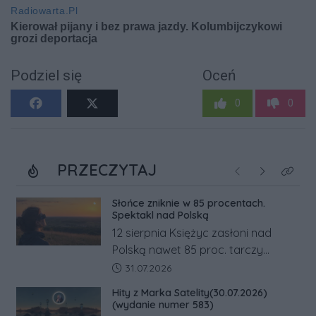
Podziel się
Oceń
0
0
PRZECZYTAJ
Poprzednie
Następne
Kliknij
Słońce zniknie w 85 procentach.
Spektakl nad Polską
12 sierpnia Księżyc zasłoni nad
Polską nawet 85 proc. tarczy
Słońca. Największe zaćmienie od 27
Data dodania artykułu:
31.07.2026
lat przypadnie tuż przed
Hity z Marka Satelity(30.07.2026)
zachodem.
(wydanie numer 583)