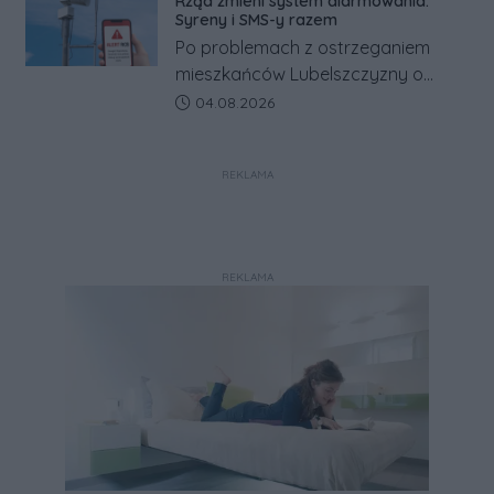
Rząd zmieni system alarmowania.
Co się dzieje?
Syreny i SMS-y razem
Po problemach z ostrzeganiem
mieszkańców Lubelszczyzny o
rosyjskim zagrożeniu rząd
Data dodania artykułu:
04.08.2026
zapowiada połączenie syren
alarmowych, alertów RCB i aplikacji
REKLAMA
w jeden system.
REKLAMA