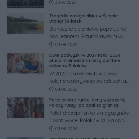
Data dodania artykułu:
30.07.2026
Tragedia na kąpielisku w Śremie.
Utonął 38-latek
Słoneczne sierpniowe popołudnie
nad jeziorem Grzymisławskim w
powiecie śremskim zakończyło się
Data dodania artykułu:
03.08.2026
dramatem, którego nie zdołały
Dwie podwyżki w 2027 roku. ZUS i
odwrócić nawet natychmiastowe
płaca minimalna zmienią portfele
działania służb ratunkowych.
milionów Polaków
W 2027 roku emerytów czeka
kolejna waloryzacja świadczeń, a
pracowników podwyżka płacy
Data dodania artykułu:
04.08.2026
minimalnej. Sprawdzamy, ile dzięki
Pellet znika z rynku, ceny wystrzeliły.
tym zmianom zyskają.
Polacy ruszyli po opał za granicę
Pellet drożeje i znika z magazynów.
Coraz więcej Polaków szuka opału
za granicą, gdzie bywa nawet
Data dodania artykułu:
03.08.2026
kilkaset złotych tańszy niż w kraju.