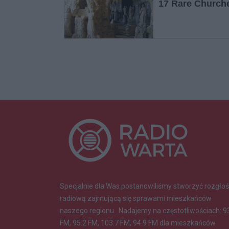
Specjalnie dla Was postanowiliśmy stworzyć rozgłoś
radiową zajmującą się sprawami mieszkańców
naszego regionu.
Nadajemy na częstotliwościach: 9
FM, 95.2 FM, 103.7 FM, 94.9 FM dla mieszkańców