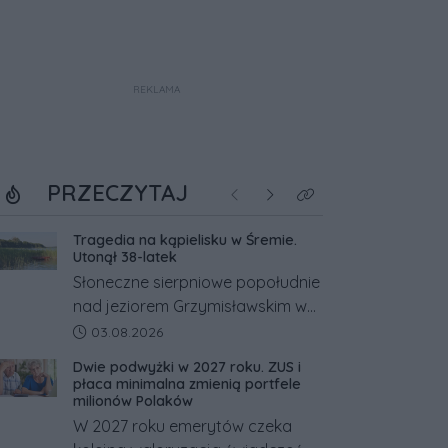
REKLAMA
PRZECZYTAJ
Poprzednie
Następne
Kliknij aby zobaczyć w
Tragedia na kąpielisku w Śremie.
Utonął 38-latek
Słoneczne sierpniowe popołudnie
nad jeziorem Grzymisławskim w
powiecie śremskim zakończyło
Data dodania artykułu:
03.08.2026
się dramatem, którego nie
Dwie podwyżki w 2027 roku. ZUS i
zdołały odwrócić nawet
płaca minimalna zmienią portfele
natychmiastowe działania służb
milionów Polaków
ratunkowych.
W 2027 roku emerytów czeka