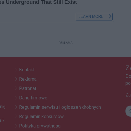
REKLAMA
Z
Kontakt
Do
Reklama
po
Patronat
Za
Dane firmowe
nię
Regulamin serwisu i ogłoszeń drobnych
Regulamin konkursów
3.7
Polityka prywatności