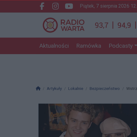
piątek, 7 sierpnia 2026 12
Facebook.com
Instagram.com
Youtube.com
Aktualności
Ramówka
Podcasty
Strona główna
Artykuły
Lokalnie
Bezpieczeństwo
Wstrz