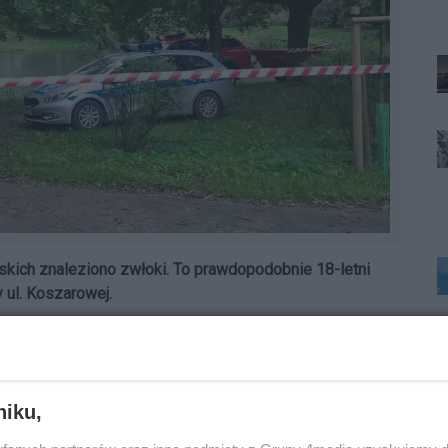
kich znaleziono zwłoki. To prawdopodobnie 18-letni
 ul. Koszarowej.
zy. Jeden z nich wskoczył do wody na ratunek i dociągnął
, pogotowie i prokurator. Ustalają okoliczności zdarzenia.
niku,