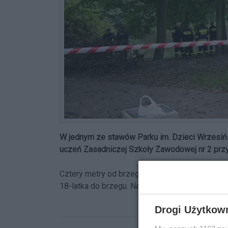
W jednym ze stawów Parku im. Dzieci Wrzesińs
uczeń Zasadniczej Szkoły Zawodowej nr 2 przy
Cztery metry od brzegu znaleźli go dwaj koled
18-latka do brzegu. Na miejscu są policja, straż
Drogi Użytkow