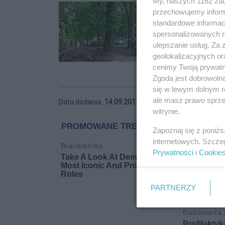
My, naszych 1162 zau
przechowujemy informa
standardowe informac
spersonalizowanych re
ulepszanie usług. Za
geolokalizacyjnych or
cenimy Twoją prywatno
Zgoda jest dobrowoln
się w lewym dolnym r
ale masz prawo sprzec
Data dodania:
14.09.2017 06:46
witrynie.
Zapoznaj się z poniż
internetowych. Szcze
Prywatności
i
Cookie
PARTNERZY