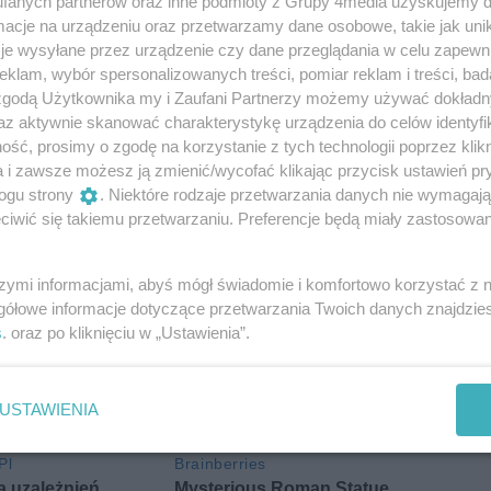
fanych partnerów oraz inne podmioty z Grupy 4media uzyskujemy d
cje na urządzeniu oraz przetwarzamy dane osobowe, takie jak unika
je wysyłane przez urządzenie czy dane przeglądania w celu zapewn
klam, wybór spersonalizowanych treści, pomiar reklam i treści, bad
 zgodą Użytkownika my i Zaufani Partnerzy możemy używać dokład
az aktywnie skanować charakterystykę urządzenia do celów identyfi
ść, prosimy o zgodę na korzystanie z tych technologii poprzez klikn
a i zawsze możesz ją zmienić/wycofać klikając przycisk ustawień pr
ogu strony
. Niektóre rodzaje przetwarzania danych nie wymagaj
iwić się takiemu przetwarzaniu. Preferencje będą miały zastosowania
szymi informacjami, abyś mógł świadomie i komfortowo korzystać z
gółowe informacje dotyczące przetwarzania Twoich danych znajdzi
s
. oraz po kliknięciu w „Ustawienia”.
USTAWIENIA