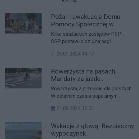
Reklama
Argentyny.
Pożar i ewakuacja Domu
Pomocy Społecznej w
Śremie
Kilka strażackich zastępów PSP i
OSP postawiło dziś na nogi
pensjonariuszy jednego z domów
03.09.2024 14:17
opieki społecznej w Śremie.
Rowerzysta na pasach.
Mandaty za jazdę
jednośladem
Rowerzysta, a przejście dla pieszych.
W ostatnim czasie popularnym
środkiem komunikacji są jednoślady.
21.08.2024 10:51
Wakacje z głową. Bezpieczny
wypoczynek