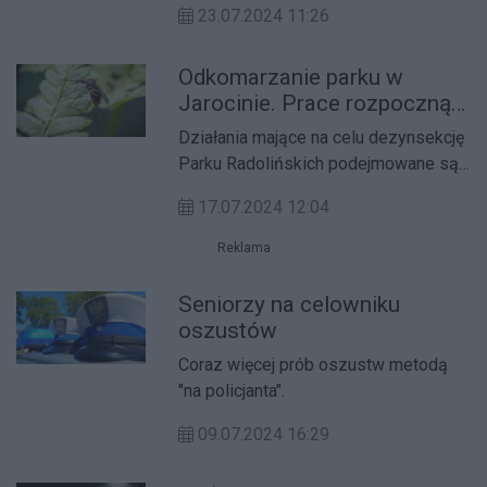
23.07.2024 11:26
Dziewczyny nie reagowały na
polecenia ratowników.
Odkomarzanie parku w
Jarocinie. Prace rozpoczną
się dzisiaj
Działania mające na celu dezynsekcję
Parku Radolińskich podejmowane są
co roku przed rozpoczęciem
17.07.2024 12:04
festiwalu.
Reklama
Seniorzy na celowniku
oszustów
Coraz więcej prób oszustw metodą
"na policjanta".
09.07.2024 16:29