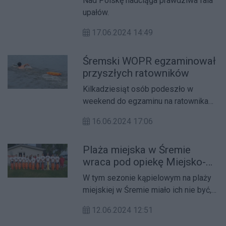
Nad Polskę nadciąga prawdziwa fala
upałów.
17.06.2024 14:49
Śremski WOPR egzaminował
przyszłych ratowników
Kilkadziesiąt osób podeszło w
weekend do egzaminu na ratownika
wodnego, który odbył się na
16.06.2024 17:06
największym zbiorniku wodnym w
Śremie - Jeziorze Grzymsławskim.
Plaża miejska w Śremie
wraca pod opiekę Miejsko-
Powiatowego WOPR w
W tym sezonie kąpielowym na plaży
Śremie
miejskiej w Śremie miało ich nie być,
jednak zrządzenie losu sprawiło, że
12.06.2024 12:51
jednak będą.