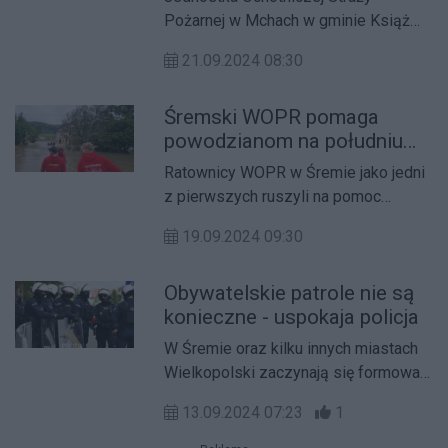
Pożarnej w Mchach w gminie Książ
Wielkopolski doczekała się wymiany
21.09.2024 08:30
samochodu. Wysłużonego "dziadka"
zamienili na znacznie młodszego
Śremski WOPR pomaga
Mercedesa.
powodzianom na południu
Polski
Ratownicy WOPR w Śremie jako jedni
z pierwszych ruszyli na pomoc
powodzianom. Jak wyglądają ich
19.09.2024 09:30
działania?
Obywatelskie patrole nie są
konieczne - uspokaja policja
W Śremie oraz kilku innych miastach
Wielkopolski zaczynają się formować
tzw. patrole obywatelskie. To pokłosie
13.09.2024 07:23
1
brutalnego zajścia pomiędzy
śremianami, a obywatelami Kolumbii i