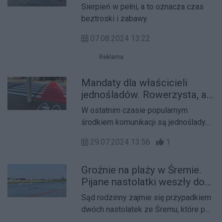
Sierpień w pełni, a to oznacza czas
beztroski i zabawy.
07.08.2024 13:22
Reklama
Mandaty dla właścicieli
jednośladów. Rowerzysta, a
przejście dla pieszych
W ostatnim czasie popularnym
środkiem komunikacji są jednoślady.
Należy pamiętać, że rowerzystów
29.07.2024 13:56
1
obowiązują przepisy ruchu
drogowego.
Groźnie na plaży w Śremie.
Pijane nastolatki weszły do
wody jeziora
Sąd rodzinny zajmie się przypadkiem
dwóch nastolatek ze Śremu, które po
alkoholu weszły do jeziora.