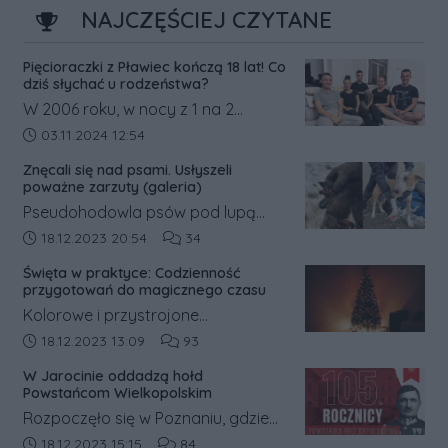
NAJCZĘŚCIEJ CZYTANE
Pięcioraczki z Pławiec kończą 18 lat! Co
dziś słychać u rodzeństwa?
W 2006 roku, w nocy z 1 na 2
listopada, w Pławcach w powiecie
Data dodania artykułu:
03.11.2024 12:54
średzkim na świat przyszły
Znęcali się nad psami. Usłyszeli
pięcioraczki.
poważne zarzuty (galeria)
Pseudohodowla psów pod lupą
prokuratury. Była ona prowadzona
Data dodania artykułu:
Liczba komentarzy artykułu:
18.12.2023 20:54
34
w gm. Książ Wielkopolski w pow.
Święta w praktyce: Codzienność
śremskim. Na jej trop wpadli
przygotowań do magicznego czasu
inspektorzy weterynaryjni, którzy o
Kolorowe i przystrojone
sprawie powiadomili policję.
świątecznymi dekoracjami witryny
Data dodania artykułu:
Liczba komentarzy artykułu:
18.12.2023 13:09
93
sklepowe sprawiają, że ciężko
W Jarocinie oddadzą hołd
przejść obok nich obojętnie.
Powstańcom Wielkopolskim
Rozpoczęło się w Poznaniu, gdzie
mieszkańcy walczyli o ziemie
Data dodania artykułu:
Liczba komentarzy artykułu:
18.12.2023 15:15
84