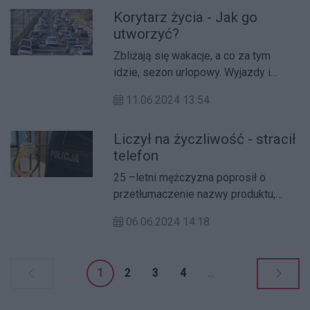
Korytarz życia - Jak go
utworzyć?
Zbliżają się wakacje, a co za tym
idzie, sezon urlopowy. Wyjazdy i
wzmożony ruch drogowy wiążą się
11.06.2024 13:54
też z większą liczbą stłuczek i
wypadków.
Liczył na życzliwość - stracił
telefon
25 –letni mężczyzna poprosił o
przetłumaczenie nazwy produktu,
który chciał kupić.
06.06.2024 14:18
1
2
3
4
...