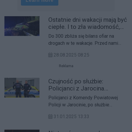
Ostatnie dni wakacji mają być
ciepłe. I to zła wiadomość,
bo może zginąć więcej osób
Do 300 zbliża się bilans ofiar na
drogach w te wakacje. Przed nami
ostatni ich weekend i można sądzić,
28.08.2025 08:25
że tragedii przybędzie. Także jeśli
chodzi o utonięcia.
Reklama
Czujność po służbie:
Policjanci z Jarocina
zatrzymali poszukiwanego
Policjanci z Komendy Powiatowej
mężczyznę”
Policji w Jarocinie, po służbie
zatrzymali mężczyznę
31.01.2025 13:33
poszukiwanego na podstawie nakazu
doprowadzenia do Zakładu Karnego.