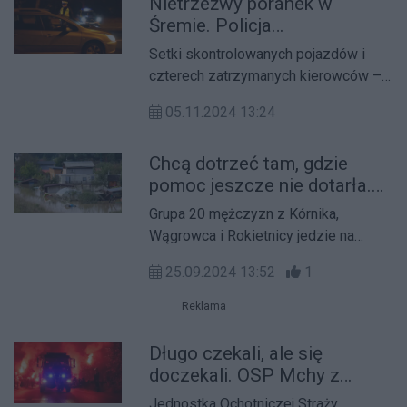
Nietrzeźwy poranek w
Śremie. Policja
podsumowała akcję
Setki skontrolowanych pojazdów i
czterech zatrzymanych kierowców –
śremska policja podsumowała akcję
05.11.2024 13:24
"Trzeźwy poranek”.
Chcą dotrzeć tam, gdzie
pomoc jeszcze nie dotarła.
Mieszkańcy Wielkopolski
Grupa 20 mężczyzn z Kórnika,
jadą na południe
Wągrowca i Rokietnicy jedzie na
południe Polski pomagać tamtejszym
25.09.2024 13:52
1
mieszkańcom w walce ze skutkami
powodzi.
Reklama
Długo czekali, ale się
doczekali. OSP Mchy z
nowym wozem bojowym
Jednostka Ochotniczej Straży