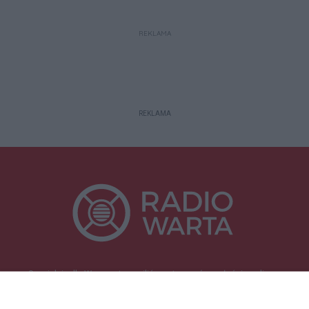
REKLAMA
REKLAMA
Specjalnie dla Was postanowiliśmy stworzyć rozgłośnię radiową
zajmującą się sprawami mieszkańców naszego regionu.
Nadajemy na
częstotliwościach: 93.7 FM, 95.2 FM, 103.7 FM, 94.9 FM dla mieszkańców