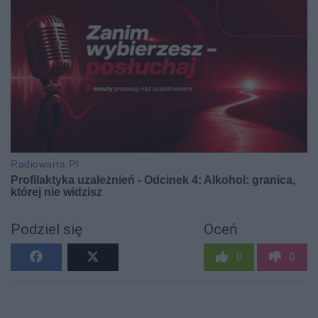
Podziel się
Oceń
0
0