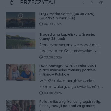
PRZECZYTAJ
Poprzednie
Następne
Kliknij
Hity z Marka Satelity(06.08.2026)
(wydanie numer 584)
Data dodania artykułu:
06.08.2026
Tragedia na kąpielisku w Śremie.
Utonął 38-latek
Słoneczne sierpniowe popołudnie
nad jeziorem Grzymisławskim w
powiecie śremskim zakończyło się
Data dodania artykułu:
03.08.2026
dramatem, którego nie zdołały
Dwie podwyżki w 2027 roku. ZUS i
odwrócić nawet natychmiastowe
płaca minimalna zmienią portfele
działania służb ratunkowych.
milionów Polaków
W 2027 roku emerytów czeka
kolejna waloryzacja świadczeń, a
pracowników podwyżka płacy
Data dodania artykułu:
04.08.2026
minimalnej. Sprawdzamy, ile dzięki
Pellet znika z rynku, ceny wystrzeliły.
tym zmianom zyskają.
Polacy ruszyli po opał za granicę