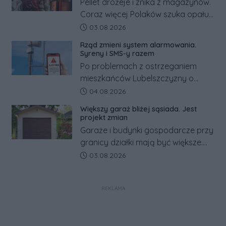
Pellet drożeje i znika z magazynów.
Coraz więcej Polaków szuka opału
za granicą, gdzie bywa nawet
Data dodania artykułu:
03.08.2026
kilkaset złotych tańszy niż w kraju.
Rząd zmieni system alarmowania.
Co się dzieje?
Syreny i SMS-y razem
Po problemach z ostrzeganiem
mieszkańców Lubelszczyzny o
rosyjskim zagrożeniu rząd
Data dodania artykułu:
04.08.2026
zapowiada połączenie syren
Większy garaż bliżej sąsiada. Jest
alarmowych, alertów RCB i aplikacji
projekt zmian
w jeden system.
Garaże i budynki gospodarcze przy
granicy działki mają być większe.
Projekt zaostrza też zasady
Data dodania artykułu:
03.08.2026
dotyczące ostrych zakończeń
ogrodzeń.
REKLAMA