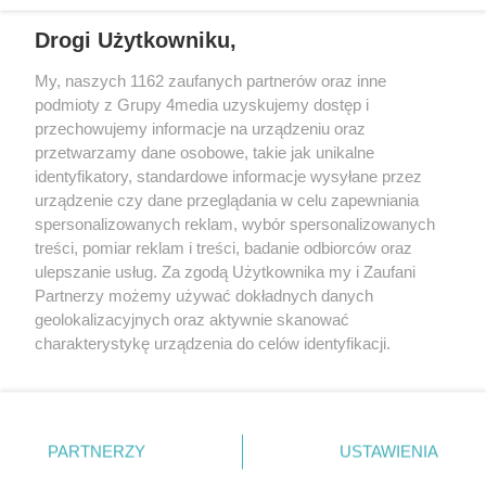
wschodniej i południowej Wielkopolski (Września, Środa Wlkp., Słupca,
Drogi Użytkowniku,
Śrem, Jarocin, Gniezno, Ostrów Wlkp.).
My, naszych 1162 zaufanych partnerów oraz inne
podmioty z Grupy 4media uzyskujemy dostęp i
Kontakt
Reklama
Patronat
Dane firmowe
przechowujemy informacje na urządzeniu oraz
Regulamin serwisu i ogłoszeń drobnych
przetwarzamy dane osobowe, takie jak unikalne
Regulamin konkursów
Polityka prywatności
identyfikatory, standardowe informacje wysyłane przez
Przetwarzanie danych osobowych
urządzenie czy dane przeglądania w celu zapewniania
spersonalizowanych reklam, wybór spersonalizowanych
treści, pomiar reklam i treści, badanie odbiorców oraz
Zapisz się do newslettera
ulepszanie usług. Za zgodą Użytkownika my i Zaufani
Dołącz do grona ludzi najlepiej poinformowanych!
Partnerzy możemy używać dokładnych danych
geolokalizacyjnych oraz aktywnie skanować
Zapisz się »
charakterystykę urządzenia do celów identyfikacji.
Ponieważ cenimy Twoją prywatność, prosimy o zgodę na
korzystanie z tych technologii poprzez kliknięcie
Szukaj
„Akceptuję”. Zgoda jest dobrowolna i zawsze możesz ją
zmienić/wycofać klikając przycisk ustawień prywatności
PARTNERZY
USTAWIENIA
znajdujący się w lewym dolnym rogu strony
. Niektóre
rodzaje przetwarzania danych nie wymagają zgody