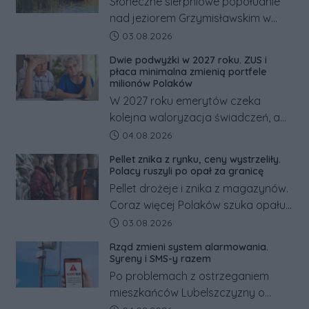
Słoneczne sierpniowe popołudnie
nad jeziorem Grzymisławskim w
powiecie śremskim zakończyło się
Data dodania artykułu:
03.08.2026
dramatem, którego nie zdołały
Dwie podwyżki w 2027 roku. ZUS i
odwrócić nawet natychmiastowe
płaca minimalna zmienią portfele
działania służb ratunkowych.
milionów Polaków
W 2027 roku emerytów czeka
kolejna waloryzacja świadczeń, a
pracowników podwyżka płacy
Data dodania artykułu:
04.08.2026
minimalnej. Sprawdzamy, ile dzięki
Pellet znika z rynku, ceny wystrzeliły.
tym zmianom zyskają.
Polacy ruszyli po opał za granicę
Pellet drożeje i znika z magazynów.
Coraz więcej Polaków szuka opału
za granicą, gdzie bywa nawet
Data dodania artykułu:
03.08.2026
kilkaset złotych tańszy niż w kraju.
Rząd zmieni system alarmowania.
Co się dzieje?
Syreny i SMS-y razem
Po problemach z ostrzeganiem
mieszkańców Lubelszczyzny o
rosyjskim zagrożeniu rząd