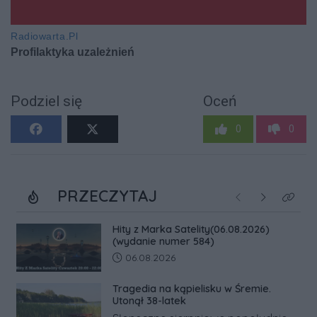
Podziel się
Oceń
0
0
PRZECZYTAJ
Poprzednie
Następne
Kliknij
Hity z Marka Satelity(06.08.2026)
(wydanie numer 584)
Data dodania artykułu:
06.08.2026
Tragedia na kąpielisku w Śremie.
Utonął 38-latek