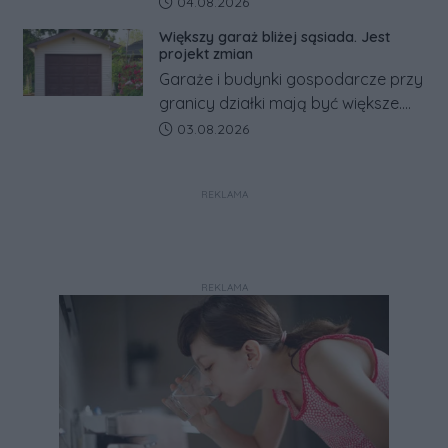
Data dodania artykułu:
04.08.2026
zapowiada połączenie syren
Większy garaż bliżej sąsiada. Jest
alarmowych, alertów RCB i aplikacji
projekt zmian
w jeden system.
Garaże i budynki gospodarcze przy
granicy działki mają być większe.
Projekt zaostrza też zasady
Data dodania artykułu:
03.08.2026
dotyczące ostrych zakończeń
ogrodzeń.
REKLAMA
REKLAMA