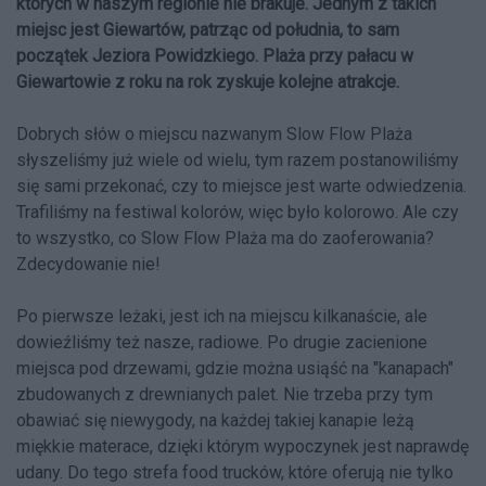
których w naszym regionie nie brakuje. Jednym z takich
miejsc jest Giewartów, patrząc od południa, to sam
początek Jeziora Powidzkiego. Plaża przy pałacu w
Giewartowie z roku na rok zyskuje kolejne atrakcje.
Dobrych słów o miejscu nazwanym Slow Flow Plaża
słyszeliśmy już wiele od wielu, tym razem postanowiliśmy
się sami przekonać, czy to miejsce jest warte odwiedzenia.
Trafiliśmy na festiwal kolorów, więc było kolorowo. Ale czy
to wszystko, co Slow Flow Plaża ma do zaoferowania?
Zdecydowanie nie!
Po pierwsze leżaki, jest ich na miejscu kilkanaście, ale
dowieźliśmy też nasze, radiowe. Po drugie zacienione
miejsca pod drzewami, gdzie można usiąść na "kanapach"
zbudowanych z drewnianych palet. Nie trzeba przy tym
obawiać się niewygody, na każdej takiej kanapie leżą
miękkie materace, dzięki którym wypoczynek jest naprawdę
udany. Do tego strefa food trucków, które oferują nie tylko