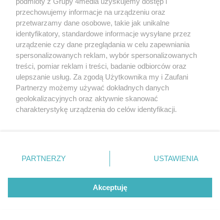
podmioty z Grupy 4media uzyskujemy dostęp i
przechowujemy informacje na urządzeniu oraz
przetwarzamy dane osobowe, takie jak unikalne
identyfikatory, standardowe informacje wysyłane przez
urządzenie czy dane przeglądania w celu zapewniania
spersonalizowanych reklam, wybór spersonalizowanych
treści, pomiar reklam i treści, badanie odbiorców oraz
ulepszanie usług. Za zgodą Użytkownika my i Zaufani
Partnerzy możemy używać dokładnych danych
geolokalizacyjnych oraz aktywnie skanować
charakterystykę urządzenia do celów identyfikacji.
Ponieważ cenimy Twoją prywatność, prosimy o zgodę na
korzystanie z tych technologii poprzez kliknięcie
„Akceptuję”. Zgoda jest dobrowolna i zawsze możesz ją
zmienić/wycofać klikając przycisk ustawień prywatności
PARTNERZY
USTAWIENIA
znajdujący się w lewym dolnym rogu strony
. Niektóre
rodzaje przetwarzania danych nie wymagają zgody
użytkownika, ale masz prawo sprzeciwić się takiemu
Akceptuję
przetwarzaniu. Preferencje będą miały zastosowania tylko
na tej witrynie.