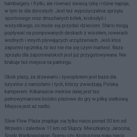
hamburgery i frytki, ale również świeżą rybę i różne napoje,
w tym te dla dorosłych. Jest też wypożyczalnia sprzętu
sportowego oraz dmuchanych kółek, krokodyli i
wszystkiego, co może się przydać dzieciom. Starsi mogą
popływać na pompowanych deskach z wiosłem, rowerach
wodnych i innych pływających urządzeniach. Jeśli ktoś
zapomni ręcznika, to też nie ma się czym martwić. Baza
sprzętu dla zapominalskich jest już przygotowywana. Nie
brakuje też miejsca na parkingu.
Obok plaży, za drzewami i żywopłotem jest baza dla
turystów z namiotami i tych, którzy zwiedzają Polskę
kamperem. Kilkanaście metrów dalej jest też
pełnowymiarowe boisko plażowe do gry w piłkę siatkową.
Miejsca jest aż nadto.
Slow Flow Plaża znajduje się tylko nieco ponad 30 km od
Wrześni i zaledwie 11 km od Słupcy. Mieszkańcy Jarocina,
Środy Wielkopolskiej, Śremu czy Krotoszyna mają nieco