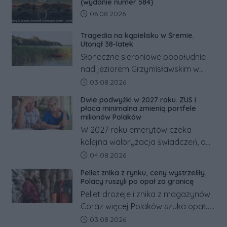
(wydanie numer 584)
Data dodania artykułu:
06.08.2026
Tragedia na kąpielisku w Śremie.
Utonął 38-latek
Słoneczne sierpniowe popołudnie
nad jeziorem Grzymisławskim w
powiecie śremskim zakończyło się
Data dodania artykułu:
03.08.2026
dramatem, którego nie zdołały
Dwie podwyżki w 2027 roku. ZUS i
odwrócić nawet natychmiastowe
płaca minimalna zmienią portfele
działania służb ratunkowych.
milionów Polaków
W 2027 roku emerytów czeka
kolejna waloryzacja świadczeń, a
pracowników podwyżka płacy
Data dodania artykułu:
04.08.2026
minimalnej. Sprawdzamy, ile dzięki
Pellet znika z rynku, ceny wystrzeliły.
tym zmianom zyskają.
Polacy ruszyli po opał za granicę
Pellet drożeje i znika z magazynów.
Coraz więcej Polaków szuka opału
za granicą, gdzie bywa nawet
Data dodania artykułu:
03.08.2026