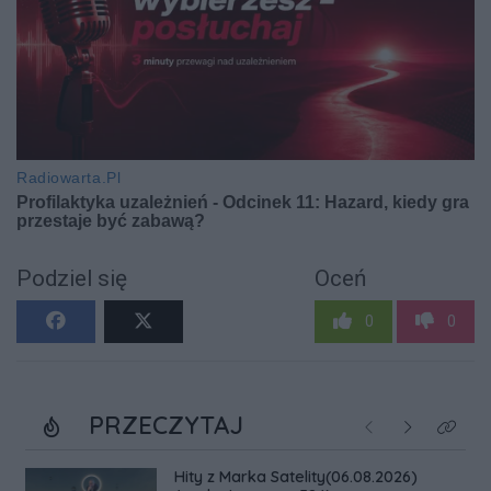
Podziel się
Oceń
0
0
PRZECZYTAJ
Poprzednie
Następne
Kliknij
Hity z Marka Satelity(06.08.2026)