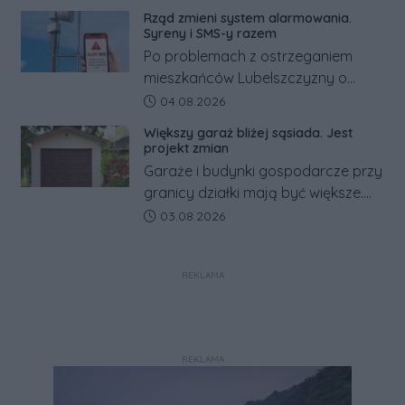
kilkaset złotych tańszy niż w kraju.
Rząd zmieni system alarmowania.
Co się dzieje?
Syreny i SMS-y razem
Po problemach z ostrzeganiem
mieszkańców Lubelszczyzny o
rosyjskim zagrożeniu rząd
Data dodania artykułu:
04.08.2026
zapowiada połączenie syren
Większy garaż bliżej sąsiada. Jest
alarmowych, alertów RCB i aplikacji
projekt zmian
w jeden system.
Garaże i budynki gospodarcze przy
granicy działki mają być większe.
Projekt zaostrza też zasady
Data dodania artykułu:
03.08.2026
dotyczące ostrych zakończeń
ogrodzeń.
REKLAMA
REKLAMA