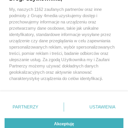
My, naszych 1162 zaufanych partnerów oraz inne
podmioty z Grupy 4media uzyskujemy dostęp i
Kontakt
Reklama
Patronat
Dane firmowe
przechowujemy informacje na urządzeniu oraz
Regulamin serwisu i ogłoszeń drobnych
przetwarzamy dane osobowe, takie jak unikalne
Regulamin konkursów
Polityka prywatności
identyfikatory, standardowe informacje wysyłane przez
Przetwarzanie danych osobowych
urządzenie czy dane przeglądania w celu zapewniania
spersonalizowanych reklam, wybór spersonalizowanych
treści, pomiar reklam i treści, badanie odbiorców oraz
Zapisz się do newslettera
ulepszanie usług. Za zgodą Użytkownika my i Zaufani
Dołącz do grona ludzi najlepiej poinformowanych!
Partnerzy możemy używać dokładnych danych
geolokalizacyjnych oraz aktywnie skanować
Zapisz się »
charakterystykę urządzenia do celów identyfikacji.
Ponieważ cenimy Twoją prywatność, prosimy o zgodę na
korzystanie z tych technologii poprzez kliknięcie
Szukaj
„Akceptuję”. Zgoda jest dobrowolna i zawsze możesz ją
zmienić/wycofać klikając przycisk ustawień prywatności
PARTNERZY
USTAWIENIA
znajdujący się w lewym dolnym rogu strony
. Niektóre
Facebook.com
Instagram.com
Youtube.com
rodzaje przetwarzania danych nie wymagają zgody
użytkownika, ale masz prawo sprzeciwić się takiemu
Akceptuję