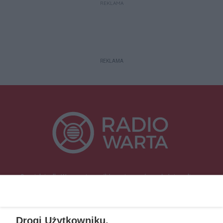
REKLAMA
REKLAMA
Specjalnie dla Was postanowiliśmy stworzyć rozgłośnię radiową
zajmującą się sprawami mieszkańców naszego regionu.
Nadajemy na
częstotliwościach: 93.7 FM, 95.2 FM, 103.7 FM, 94.9 FM dla mieszkańców
wschodniej i południowej Wielkopolski (Września, Środa Wlkp., Słupca,
Drogi Użytkowniku,
Śrem, Jarocin, Gniezno, Ostrów Wlkp.).