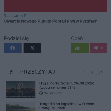
Podziel się
Oceń
0
0
PRZECZYTAJ
Poprzednie
Następne
Kliknij
Hity z Marka Satelity(06.08.2026)
(wydanie numer 584)
Data dodania artykułu:
06.08.2026
Tragedia na kąpielisku w Śremie.
Utonął 38-latek