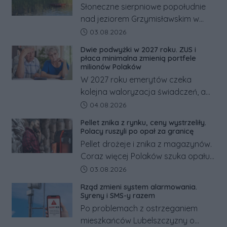
Słoneczne sierpniowe popołudnie
nad jeziorem Grzymisławskim w
powiecie śremskim zakończyło się
Data dodania artykułu:
03.08.2026
dramatem, którego nie zdołały
Dwie podwyżki w 2027 roku. ZUS i
odwrócić nawet natychmiastowe
płaca minimalna zmienią portfele
działania służb ratunkowych.
milionów Polaków
W 2027 roku emerytów czeka
kolejna waloryzacja świadczeń, a
pracowników podwyżka płacy
Data dodania artykułu:
04.08.2026
minimalnej. Sprawdzamy, ile dzięki
Pellet znika z rynku, ceny wystrzeliły.
tym zmianom zyskają.
Polacy ruszyli po opał za granicę
Pellet drożeje i znika z magazynów.
Coraz więcej Polaków szuka opału
za granicą, gdzie bywa nawet
Data dodania artykułu:
03.08.2026
kilkaset złotych tańszy niż w kraju.
Rząd zmieni system alarmowania.
Co się dzieje?
Syreny i SMS-y razem
Po problemach z ostrzeganiem
mieszkańców Lubelszczyzny o