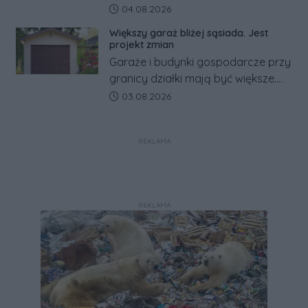
rosyjskim zagrożeniu rząd
Data dodania artykułu:
04.08.2026
zapowiada połączenie syren
Większy garaż bliżej sąsiada. Jest
alarmowych, alertów RCB i aplikacji
projekt zmian
w jeden system.
Garaże i budynki gospodarcze przy
granicy działki mają być większe.
Projekt zaostrza też zasady
Data dodania artykułu:
03.08.2026
dotyczące ostrych zakończeń
ogrodzeń.
REKLAMA
REKLAMA