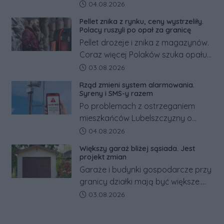
pracowników podwyżka płacy
Data dodania artykułu:
04.08.2026
minimalnej. Sprawdzamy, ile dzięki
Pellet znika z rynku, ceny wystrzeliły.
tym zmianom zyskają.
Polacy ruszyli po opał za granicę
Pellet drożeje i znika z magazynów.
Coraz więcej Polaków szuka opału
za granicą, gdzie bywa nawet
Data dodania artykułu:
03.08.2026
kilkaset złotych tańszy niż w kraju.
Rząd zmieni system alarmowania.
Co się dzieje?
Syreny i SMS-y razem
Po problemach z ostrzeganiem
mieszkańców Lubelszczyzny o
rosyjskim zagrożeniu rząd
Data dodania artykułu:
04.08.2026
zapowiada połączenie syren
Większy garaż bliżej sąsiada. Jest
alarmowych, alertów RCB i aplikacji
projekt zmian
w jeden system.
Garaże i budynki gospodarcze przy
granicy działki mają być większe.
Projekt zaostrza też zasady
Data dodania artykułu:
03.08.2026
dotyczące ostrych zakończeń
ogrodzeń.