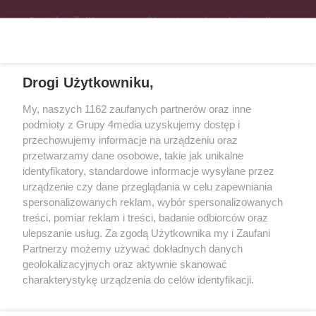
Specjalnie dla Was postanowiliśmy stworzyć rozgłośnię radiową
zajmującą się sprawami mieszkańców naszego regionu.
Nadajemy na
częstotliwościach: 93.7 FM, 95.2 FM, 103.7 FM, 94.9 FM dla mieszkańców
wschodniej i południowej Wielkopolski (Września, Środa Wlkp., Słupca,
Drogi Użytkowniku,
Śrem, Jarocin, Gniezno, Ostrów Wlkp.).
My, naszych 1162 zaufanych partnerów oraz inne
podmioty z Grupy 4media uzyskujemy dostęp i
Kontakt
Reklama
Patronat
Dane firmowe
przechowujemy informacje na urządzeniu oraz
Regulamin serwisu i ogłoszeń drobnych
przetwarzamy dane osobowe, takie jak unikalne
Regulamin konkursów
Polityka prywatności
identyfikatory, standardowe informacje wysyłane przez
Przetwarzanie danych osobowych
urządzenie czy dane przeglądania w celu zapewniania
spersonalizowanych reklam, wybór spersonalizowanych
treści, pomiar reklam i treści, badanie odbiorców oraz
Zapisz się do newslettera
ulepszanie usług. Za zgodą Użytkownika my i Zaufani
Dołącz do grona ludzi najlepiej poinformowanych!
Partnerzy możemy używać dokładnych danych
geolokalizacyjnych oraz aktywnie skanować
Zapisz się »
charakterystykę urządzenia do celów identyfikacji.
Ponieważ cenimy Twoją prywatność, prosimy o zgodę na
korzystanie z tych technologii poprzez kliknięcie