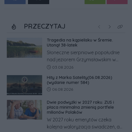
PRZECZYTAJ
Poprzednie
Następne
Kliknij
Tragedia na kąpielisku w Śremie.
Utonął 38-latek
Słoneczne sierpniowe popołudnie
nad jeziorem Grzymisławskim w
powiecie śremskim zakończyło się
Data dodania artykułu:
03.08.2026
dramatem, którego nie zdołały
Hity z Marka Satelity(06.08.2026)
odwrócić nawet natychmiastowe
(wydanie numer 584)
działania służb ratunkowych.
Data dodania artykułu:
06.08.2026
Dwie podwyżki w 2027 roku. ZUS i
płaca minimalna zmienią portfele
milionów Polaków
W 2027 roku emerytów czeka
kolejna waloryzacja świadczeń, a