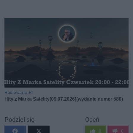
Podziel się
Oceń
0
0