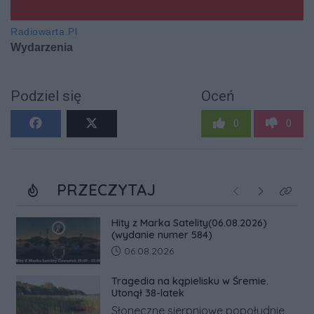
Podziel się
Oceń
0
0
PRZECZYTAJ
Poprzednie
Następne
Kliknij
Hity z Marka Satelity(06.08.2026)
(wydanie numer 584)
Data dodania artykułu:
06.08.2026
Tragedia na kąpielisku w Śremie.
Utonął 38-latek
Słoneczne sierpniowe popołudnie