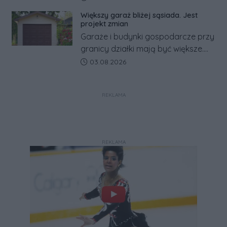
zapowiada połączenie syren
Większy garaż bliżej sąsiada. Jest
alarmowych, alertów RCB i aplikacji
projekt zmian
w jeden system.
Garaże i budynki gospodarcze przy
granicy działki mają być większe.
Projekt zaostrza też zasady
Data dodania artykułu:
03.08.2026
dotyczące ostrych zakończeń
ogrodzeń.
REKLAMA
REKLAMA