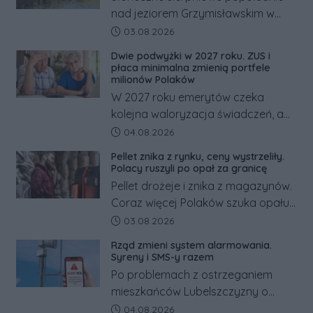
nad jeziorem Grzymisławskim w
powiecie śremskim zakończyło się
Data dodania artykułu:
03.08.2026
dramatem, którego nie zdołały
Dwie podwyżki w 2027 roku. ZUS i
odwrócić nawet natychmiastowe
płaca minimalna zmienią portfele
działania służb ratunkowych.
milionów Polaków
W 2027 roku emerytów czeka
kolejna waloryzacja świadczeń, a
pracowników podwyżka płacy
Data dodania artykułu:
04.08.2026
minimalnej. Sprawdzamy, ile dzięki
Pellet znika z rynku, ceny wystrzeliły.
tym zmianom zyskają.
Polacy ruszyli po opał za granicę
Pellet drożeje i znika z magazynów.
Coraz więcej Polaków szuka opału
za granicą, gdzie bywa nawet
Data dodania artykułu:
03.08.2026
kilkaset złotych tańszy niż w kraju.
Rząd zmieni system alarmowania.
Co się dzieje?
Syreny i SMS-y razem
Po problemach z ostrzeganiem
mieszkańców Lubelszczyzny o
rosyjskim zagrożeniu rząd
Data dodania artykułu:
04.08.2026