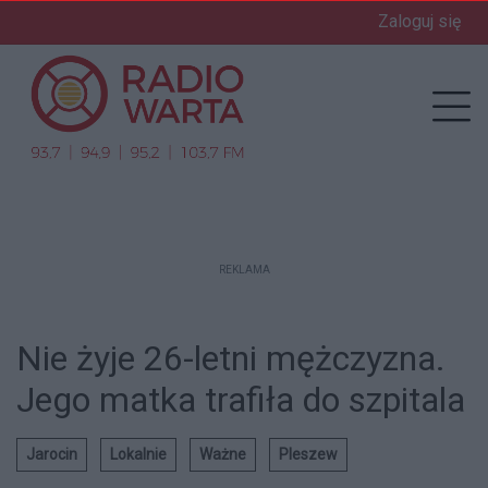
Zaloguj się
enu
Prz
REKLAMA
Nie żyje 26-letni mężczyzna.
Jego matka trafiła do szpitala
Jarocin
Lokalnie
Ważne
Pleszew