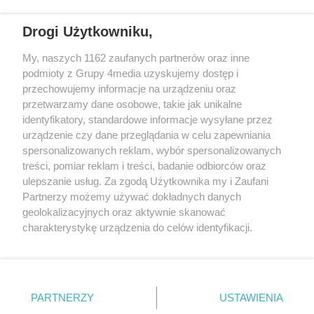
wschodniej i południowej Wielkopolski (Września, Środa Wlkp., Słupca,
Drogi Użytkowniku,
Śrem, Jarocin, Gniezno, Ostrów Wlkp.).
My, naszych 1162 zaufanych partnerów oraz inne
podmioty z Grupy 4media uzyskujemy dostęp i
Kontakt
Reklama
Patronat
Dane firmowe
przechowujemy informacje na urządzeniu oraz
Regulamin serwisu i ogłoszeń drobnych
przetwarzamy dane osobowe, takie jak unikalne
Regulamin konkursów
Polityka prywatności
identyfikatory, standardowe informacje wysyłane przez
Przetwarzanie danych osobowych
urządzenie czy dane przeglądania w celu zapewniania
spersonalizowanych reklam, wybór spersonalizowanych
treści, pomiar reklam i treści, badanie odbiorców oraz
Zapisz się do newslettera
ulepszanie usług. Za zgodą Użytkownika my i Zaufani
Dołącz do grona ludzi najlepiej poinformowanych!
Partnerzy możemy używać dokładnych danych
geolokalizacyjnych oraz aktywnie skanować
Zapisz się »
charakterystykę urządzenia do celów identyfikacji.
Ponieważ cenimy Twoją prywatność, prosimy o zgodę na
korzystanie z tych technologii poprzez kliknięcie
Szukaj
„Akceptuję”. Zgoda jest dobrowolna i zawsze możesz ją
zmienić/wycofać klikając przycisk ustawień prywatności
PARTNERZY
USTAWIENIA
znajdujący się w lewym dolnym rogu strony
. Niektóre