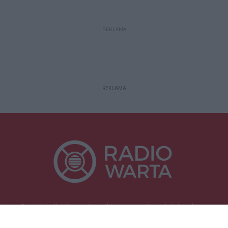
REKLAMA
REKLAMA
Specjalnie dla Was postanowiliśmy stworzyć rozgłośnię radiową
zajmującą się sprawami mieszkańców naszego regionu.
Nadajemy na
częstotliwościach: 93.7 FM, 95.2 FM, 103.7 FM, 94.9 FM dla mieszkańców