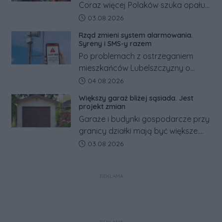
Coraz więcej Polaków szuka opału
za granicą, gdzie bywa nawet
Data dodania artykułu:
03.08.2026
kilkaset złotych tańszy niż w kraju.
Rząd zmieni system alarmowania.
Co się dzieje?
Syreny i SMS-y razem
Po problemach z ostrzeganiem
mieszkańców Lubelszczyzny o
rosyjskim zagrożeniu rząd
Data dodania artykułu:
04.08.2026
zapowiada połączenie syren
Większy garaż bliżej sąsiada. Jest
alarmowych, alertów RCB i aplikacji
projekt zmian
w jeden system.
Garaże i budynki gospodarcze przy
granicy działki mają być większe.
Projekt zaostrza też zasady
Data dodania artykułu:
03.08.2026
dotyczące ostrych zakończeń
ogrodzeń.
REKLAMA