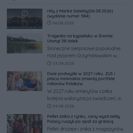
Poprzednie
Następne
Kliknij
Hity z Marka Satelity(06.08.2026)
(wydanie numer 584)
Data dodania artykułu:
06.08.2026
Tragedia na kąpielisku w Śremie.
Utonął 38-latek
Słoneczne sierpniowe popołudnie
nad jeziorem Grzymisławskim w
powiecie śremskim zakończyło się
Data dodania artykułu:
03.08.2026
dramatem, którego nie zdołały
Dwie podwyżki w 2027 roku. ZUS i
odwrócić nawet natychmiastowe
płaca minimalna zmienią portfele
działania służb ratunkowych.
milionów Polaków
W 2027 roku emerytów czeka
kolejna waloryzacja świadczeń, a
pracowników podwyżka płacy
Data dodania artykułu:
04.08.2026
minimalnej. Sprawdzamy, ile dzięki
Pellet znika z rynku, ceny wystrzeliły.
tym zmianom zyskają.
Polacy ruszyli po opał za granicę
Pellet drożeje i znika z magazynów.