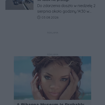
Do zdarzenia doszło w niedzielę 2
sierpnia około godziny 14:30 w
Modliszewie.
Data dodania artykułu:
03.08.2026
REKLAMA
REKLAMA