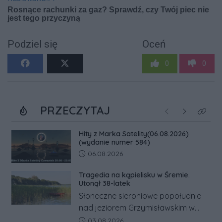
Podziel się
Oceń
0
0
PRZECZYTAJ
Poprzednie
Następne
Kliknij
Hity z Marka Satelity(06.08.2026)
(wydanie numer 584)
Data dodania artykułu:
06.08.2026
Tragedia na kąpielisku w Śremie.
Utonął 38-latek
Słoneczne sierpniowe popołudnie
nad jeziorem Grzymisławskim w
powiecie śremskim zakończyło się
Data dodania artykułu:
03.08.2026