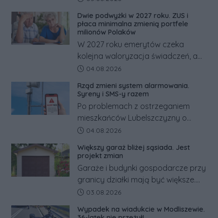
dramatem, którego nie zdołały
Dwie podwyżki w 2027 roku. ZUS i
odwrócić nawet natychmiastowe
płaca minimalna zmienią portfele
działania służb ratunkowych.
milionów Polaków
W 2027 roku emerytów czeka
kolejna waloryzacja świadczeń, a
pracowników podwyżka płacy
Data dodania artykułu:
04.08.2026
minimalnej. Sprawdzamy, ile dzięki
Rząd zmieni system alarmowania.
tym zmianom zyskają.
Syreny i SMS-y razem
Po problemach z ostrzeganiem
mieszkańców Lubelszczyzny o
rosyjskim zagrożeniu rząd
Data dodania artykułu:
04.08.2026
zapowiada połączenie syren
Większy garaż bliżej sąsiada. Jest
alarmowych, alertów RCB i aplikacji
projekt zmian
w jeden system.
Garaże i budynki gospodarcze przy
granicy działki mają być większe.
Projekt zaostrza też zasady
Data dodania artykułu:
03.08.2026
dotyczące ostrych zakończeń
Wypadek na wiadukcie w Modliszewie.
ogrodzeń.
36-latek nie przeżył!