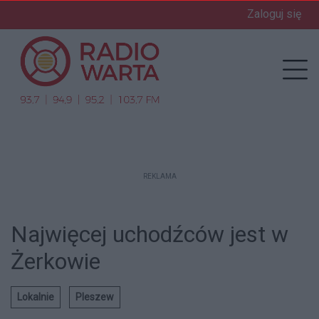
Zaloguj się
enu
Prz
REKLAMA
Najwięcej uchodźców jest w
Żerkowie
Lokalnie
Pleszew