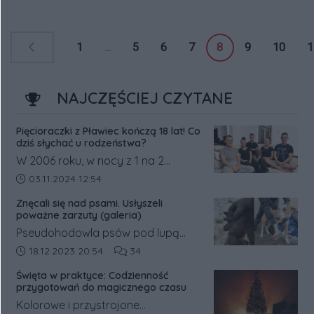
1
...
5
6
7
8
9
10
1
NAJCZĘŚCIEJ CZYTANE
Pięcioraczki z Pławiec kończą 18 lat! Co
dziś słychać u rodzeństwa?
W 2006 roku, w nocy z 1 na 2
listopada, w Pławcach w powiecie
Data dodania artykułu:
03.11.2024 12:54
średzkim na świat przyszły
Znęcali się nad psami. Usłyszeli
pięcioraczki.
poważne zarzuty (galeria)
Pseudohodowla psów pod lupą
prokuratury. Była ona prowadzona
Data dodania artykułu:
Liczba komentarzy artykułu:
18.12.2023 20:54
34
w gm. Książ Wielkopolski w pow.
Święta w praktyce: Codzienność
śremskim. Na jej trop wpadli
przygotowań do magicznego czasu
inspektorzy weterynaryjni, którzy o
Kolorowe i przystrojone