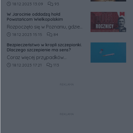
sprawie powiadomili policję.
świątecznymi dekoracjami witryny
Data dodania artykułu:
Liczba komentarzy artykułu:
18.12.2023 13:09
93
sklepowe sprawiają, że ciężko
W Jarocinie oddadzą hołd
przejść obok nich obojętnie.
Powstańcom Wielkopolskim
Rozpoczęło się w Poznaniu, gdzie
mieszkańcy walczyli o ziemie
Data dodania artykułu:
Liczba komentarzy artykułu:
18.12.2023 15:15
84
polskie, które trafiły pod zabór
Bezpieczeństwo w kropli szczepionki.
pruski.
Dlaczego szczepienie ma sens?
Coraz więcej przypadków
zachorowań na COVID-19. Wirus
Data dodania artykułu:
Liczba komentarzy artykułu:
18.12.2023 17:21
113
roznosi się drogą kropelkową, a
sprzyjają temu obniżona
REKLAMA
odporność i infekcje.
REKLAMA