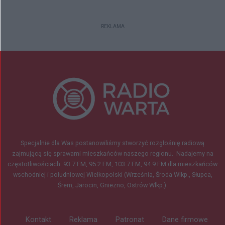
REKLAMA
Specjalnie dla Was postanowiliśmy stworzyć rozgłośnię radiową
zajmującą się sprawami mieszkańców naszego regionu.
Nadajemy na
częstotliwościach: 93.7 FM, 95.2 FM, 103.7 FM, 94.9 FM dla mieszkańców
wschodniej i południowej Wielkopolski (Września, Środa Wlkp., Słupca,
Śrem, Jarocin, Gniezno, Ostrów Wlkp.).
Kontakt
Reklama
Patronat
Dane firmowe