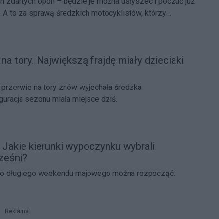
ch zdartych opon – będzie je można usłyszeć i poczuć już
. A to za sprawą średzkich motocyklistów, którzy
ają sezon.
 na tory. Największą frajdę miały dzieciaki
 przerwie na tory znów wyjechała średzka
uracja sezonu miała miejsce dziś.
Jakie kierunki wypoczynku wybrali
ześni?
 do długiego weekendu majowego można rozpocząć.
Reklama