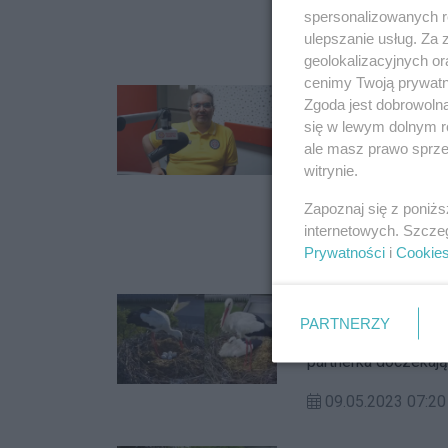
powstał Punkt Obsł
spersonalizowanych re
ulepszanie usług. Za
10.05.2023 19:
geolokalizacyjnych or
cenimy Twoją prywatno
Rowerem po Szw
Zgoda jest dobrowoln
Fortuna
się w lewym dolnym r
ale masz prawo sprzec
W kalendarzu cyklis
witrynie.
Rajd Rowerowy Fort
Zapoznaj się z poniż
09.05.2023 08:
internetowych. Szcze
Prywatności
i
Cookie
Były bocianie a
PARTNERZY
Najpopularniejsze b
partnerka doczekają
09.05.2023 07: