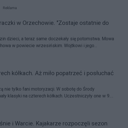
Reklama
raczki w Orzechowie. "Zostaje ostatnie do
in dzieci, a teraz same doczekały się potomstwa. Mowa
chowa w powiecie wrzesińskim. Wojtkowi i jego
 już cztery pisklęta.
rech kółkach. Aż miło popatrzeć i posłuchać
ą nie tylko fani motoryzacji. W sobotę do Środy
ały klasyki na czterech kółkach. Uczestniczyły one w 9.
abytkowych.
śnie i Warcie. Kajakarze rozpoczęli sezon