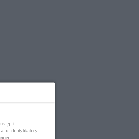
ostęp i
lne identyfikatory,
iania