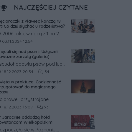
NAJCZĘŚCIEJ CZYTANE
ięcioraczki z Pławiec kończą 18
at! Co dziś słychać u rodzeństwa?
 2006 roku, w nocy z 1 na 2
istopada, w Pławcach w
ata dodania artykułu:
03.11.2024 12:54
owiecie średzkim na świat
nęcali się nad psami. Usłyszeli
rzyszły pięcioraczki.
oważne zarzuty (galeria)
seudohodowla psów pod lupą
rokuratury. Była ona
ata dodania artykułu:
Liczba komentarzy artykułu:
18.12.2023 20:54
34
rowadzona w gm. Książ
więta w praktyce: Codzienność
ielkopolski w pow. śremskim.
rzygotowań do magicznego
a jej trop wpadli inspektorzy
zasu
eterynaryjni, którzy o sprawie
olorowe i przystrojone
owiadomili policję.
wiątecznymi dekoracjami
ata dodania artykułu:
Liczba komentarzy artykułu:
18.12.2023 13:09
93
itryny sklepowe sprawiają, że
 Jarocinie oddadzą hołd
iężko przejść obok nich
owstańcom Wielkopolskim
bojętnie.
ozpoczęło się w Poznaniu,