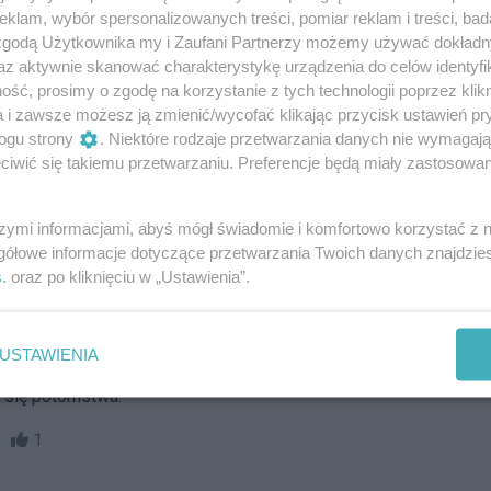
ugi Kamperów.
klam, wybór spersonalizowanych treści, pomiar reklam i treści, bad
 zgodą Użytkownika my i Zaufani Partnerzy możemy używać dokład
31
8
az aktywnie skanować charakterystykę urządzenia do celów identyfi
ść, prosimy o zgodę na korzystanie z tych technologii poprzez klikn
ajcarii Żerkowskiej. Ruszają zapisy na rajd
a i zawsze możesz ją zmienić/wycofać klikając przycisk ustawień pr
ogu strony
. Niektóre rodzaje przetwarzania danych nie wymagaj
iwić się takiemu przetwarzaniu. Preferencje będą miały zastosowania
tów to impreza szczególna. Już 4 czerwca odbędzie się
una.
szymi informacjami, abyś mógł świadomie i komfortowo korzystać z
23
2
gółowe informacje dotyczące przetwarzania Twoich danych znajdzi
s
. oraz po kliknięciu w „Ustawienia”.
Reklama
mory. Teraz ptaki wysiadują jaja
USTAWIENIA
ociany w powiecie wrzesińskim, czyli Wojtek i jego
 się potomstwa.
20
1