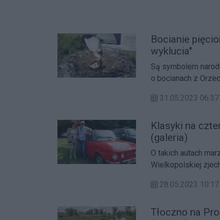
Bocianie pięcio
wyklucia"
Są symbolem narodz
o bocianach z Orze
partnerce wykluły się
31.05.2023 06:37
Klasyki na czte
(galeria)
O takich autach marz
Wielkopolskiej zjech
Rajdzie Pojazdów Z
28.05.2023 10:17
Tłoczno na Pro