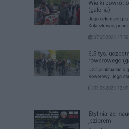
Wielki powrót 
(galeria)
Jego celem jest pr
Kołaczkowie, popular
Międzywojewódzki 
07.05.2023 17:58
6,5 tys. uczest
rowerowego (ga
Dziś punktualnie o 
Rowerowy. Jego star
boisku sportowym w
03.05.2023 12:
Etyliniarze ina
jeziorem