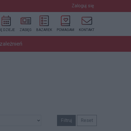
Zaloguj się
IĘ DZIEJE
ZASIĘG
BAZAREK
POMAGAM
KONTAKT
uzależnień
Filtruj
Reset