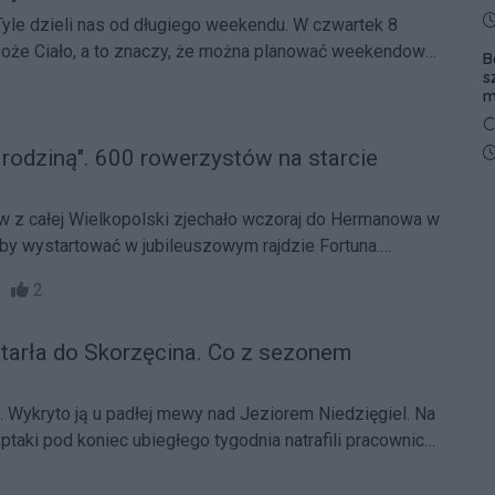
g
D
. Tyle dzieli nas od długiego weekendu. W czwartek 8
z
oże Ciało, a to znaczy, że można planować weekendowy
B
z
s
m
C
z
D
 rodziną". 600 rowerzystów na starcie
W
k
w z całej Wielkopolski zjechało wczoraj do Hermanowa w
o
by wystartować w jubileuszowym rajdzie Fortuna.
dbyły się już po raz dziesiąty.
53
2
otarła do Skorzęcina. Co z sezonem
e. Wykryto ją u padłej mewy nad Jeziorem Niedzięgiel. Na
ptaki pod koniec ubiegłego tygodnia natrafili pracownicy
owego w Skorzęcinie.