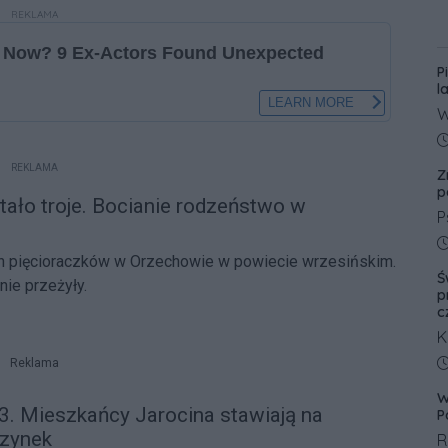
REKLAMA
P
l
W
l
D
p
REKLAMA
Z
p
p
tało troje. Bocianie rodzeństwo w
P
p
D
ch pięcioraczków w Orzechowie w powiecie wrzesińskim.
p
Ś
nie przeżyły.
W
p
N
c
w
K
p
ś
D
Reklama
w
W
c
3. Mieszkańcy Jarocina stawiają na
P
o
zynek
R