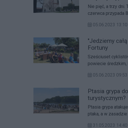
Nie pięć, a trzy dni
czerwca przypada B
wypad poza miasto.
05.06.2023 13:10
"Jedziemy całą
Fortuny
Sześciuset cyklistó
powiecie średzkim, 
Sportowe zmagania o
05.06.2023 09:
Ptasia grypa d
turystycznym?
Ptasia grypa atakuj
ptaka, a w zasadzie 
Ośrodka Wypoczynk
31.05.2023 14:40