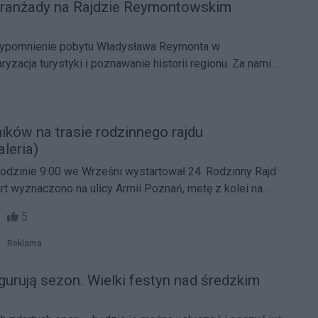
oranżady na Rajdzie Reymontowskim
zypomnienie pobytu Władysława Reymonta w
yzacja turystyki i poznawanie historii regionu. Za nami
Pieszy Rajd Reymontowski.
ników na trasie rodzinnego rajdu
leria)
godzinie 9:00 we Wrześni wystartował 24. Rodzinny Rajd
t wyznaczono na ulicy Armii Poznań, metę z kolei na
 Sokołowie.
09
5
Reklama
ugurują sezon. Wielki festyn nad średzkim