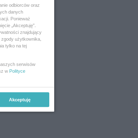
anie odbiorców oraz
nych danych
kacji. Ponieważ
ięcie „Akceptuję”.
ywatności znajdujący
ą zgody użytkownika,
 tylko na tej
 naszych serwisów
esz w
Polityce
Akceptuję