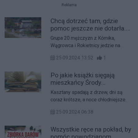
Reklama
Chcą dotrzeć tam, gdzie
pomoc jeszcze nie dotarła.
Mieszkańcy Wielkopolski
Grupa 20 mężczyzn z Kórnika,
jadą na południe
Wągrowca i Rokietnicy jedzie na
południe Polski pomagać tamtejszym
25.09.2024 13:52
1
mieszkańcom w walce ze skutkami
powodzi.
Po jakie książki sięgają
mieszkańcy Środy
Wielkopolskiej?
Kasztany spadają z drzew, dni są
coraz krótsze, a noce chłodniejsze.
25.09.2024 06:38
Wszystkie ręce na pokład, by
pomóc powodzianom