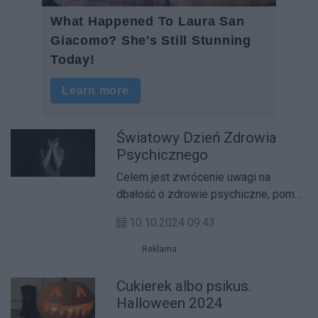
Światowy Dzień Zdrowia
Psychicznego
Celem jest zwrócenie uwagi na
dbałość o zdrowie psychiczne, pomoc
osobom chorym i ulepszania opieki
10.10.2024 09:43
medycznej nad ludźmi, którzy
zmagają się z zaburzeniami
Reklama
psychicznymi.
Cukierek albo psikus.
Halloween 2024