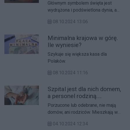
Głównym symbolem święta jest
wydrążona i podświetlona dynia, a
jego tradycją - pukanie do drzwi i
08.10.2024 13:06
zbieranie przez najmłodszych
cukierków.
Minimalna krajowa w górę.
Ile wyniesie?
Szykuje się większa kasa dla
Polaków.
08.10.2024 11:16
Szpital jest dla nich domem,
a personel rodziną.
Porzucone dzieci mieszkają
Porzucone lub odebrane, nie mają
na oddziałach
domów, ani rodziców. Mieszkają w
noworodkowych
szpitalach.
04.10.2024 12:34