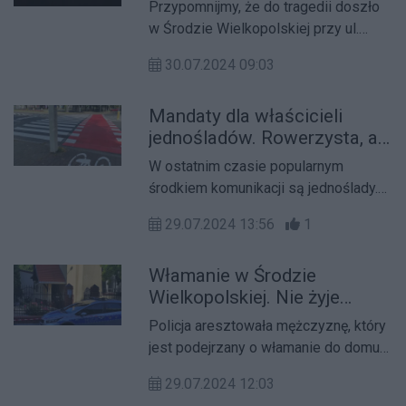
Przypomnijmy, że do tragedii doszło
w Środzie Wielkopolskiej przy ul.
Dąbrowskiego. 48-letni obywatel
30.07.2024 09:03
Mołdawii włamał się do domu.
Mandaty dla właścicieli
jednośladów. Rowerzysta, a
przejście dla pieszych
W ostatnim czasie popularnym
środkiem komunikacji są jednoślady.
Należy pamiętać, że rowerzystów
29.07.2024 13:56
1
obowiązują przepisy ruchu
drogowego.
Włamanie w Środzie
Wielkopolskiej. Nie żyje
znana dentystka
Policja aresztowała mężczyznę, który
jest podejrzany o włamanie do domu
w Środzie Wielkopolskiej. W wyniku
29.07.2024 12:03
przestępstwa zmarła szanowana