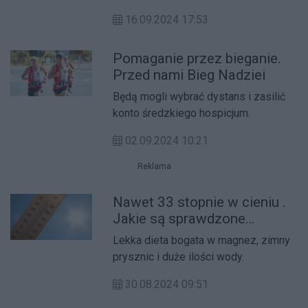
16.09.2024 17:53
Pomaganie przez bieganie.
Przed nami Bieg Nadziei
Będą mogli wybrać dystans i zasilić
konto średzkiego hospicjum.
02.09.2024 10:21
Reklama
Nawet 33 stopnie w cieniu .
Jakie są sprawdzone
sposoby na upalne dni?
Lekka dieta bogata w magnez, zimny
prysznic i duże ilości wody.
30.08.2024 09:51