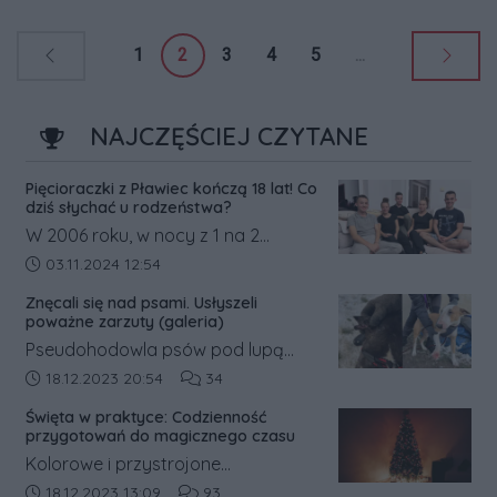
lokalnie 84-letnia dentystka.
1
2
3
4
5
...
NAJCZĘŚCIEJ CZYTANE
Pięcioraczki z Pławiec kończą 18 lat! Co
dziś słychać u rodzeństwa?
W 2006 roku, w nocy z 1 na 2
listopada, w Pławcach w powiecie
Data dodania artykułu:
03.11.2024 12:54
średzkim na świat przyszły
Znęcali się nad psami. Usłyszeli
pięcioraczki.
poważne zarzuty (galeria)
Pseudohodowla psów pod lupą
prokuratury. Była ona prowadzona
Data dodania artykułu:
Liczba komentarzy artykułu:
18.12.2023 20:54
34
w gm. Książ Wielkopolski w pow.
Święta w praktyce: Codzienność
śremskim. Na jej trop wpadli
przygotowań do magicznego czasu
inspektorzy weterynaryjni, którzy o
Kolorowe i przystrojone
sprawie powiadomili policję.
świątecznymi dekoracjami witryny
Data dodania artykułu:
Liczba komentarzy artykułu:
18.12.2023 13:09
93