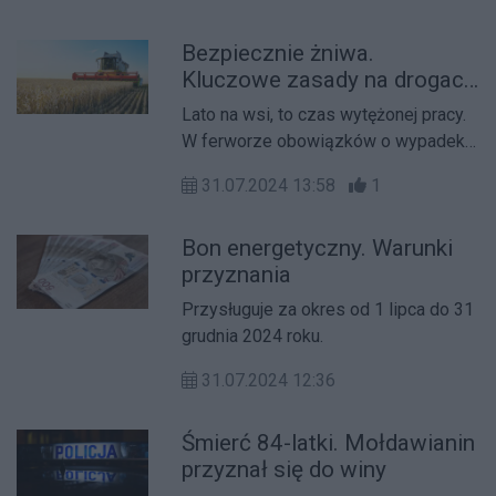
Bezpiecznie żniwa.
Kluczowe zasady na drogach
i polach
Lato na wsi, to czas wytężonej pracy.
W ferworze obowiązków o wypadek
nietrudno. Policja apeluje do rolników
31.07.2024 13:58
1
o ostrożność.
Bon energetyczny. Warunki
przyznania
Przysługuje za okres od 1 lipca do 31
grudnia 2024 roku.
31.07.2024 12:36
Śmierć 84-latki. Mołdawianin
przyznał się do winy