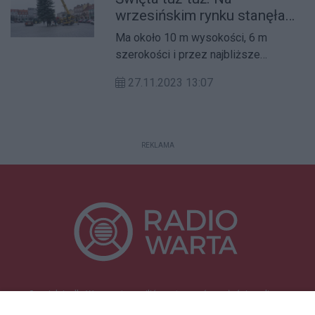
wrzesińskim rynku stanęła
choinka (galeria)
Ma około 10 m wysokości, 6 m
szerokości i przez najbliższe
tygodnie będzie stanowiła element
27.11.2023 13:07
świątecznej dekoracji miasta.
REKLAMA
Specjalnie dla Was postanowiliśmy stworzyć rozgłośnię radiową
zajmującą się sprawami mieszkańców naszego regionu.
Nadajemy na