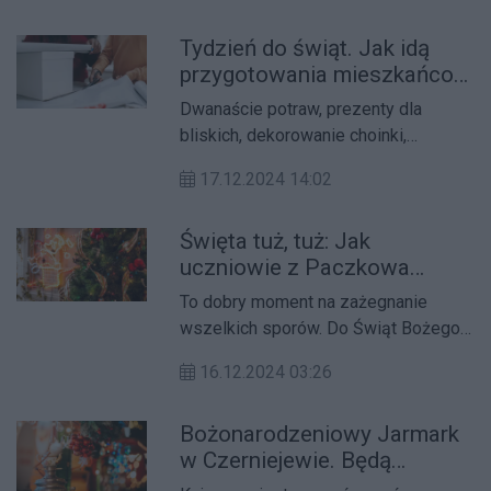
Tydzień do świąt. Jak idą
przygotowania mieszkańcom
Jarocina?
Dwanaście potraw, prezenty dla
bliskich, dekorowanie choinki,
przedświąteczne porządki i
17.12.2024 14:02
wyczekiwanie na pierwszą gwiazdkę.
Święta tuż, tuż: Jak
uczniowie z Paczkowa
przeżywają przedświąteczny
To dobry moment na zażegnanie
czas?
wszelkich sporów. Do Świąt Bożego
Narodzenia pozostał zaledwie
16.12.2024 03:26
tydzień.
Bożonarodzeniowy Jarmark
w Czerniejewie. Będą
prezenty i degustacja potraw