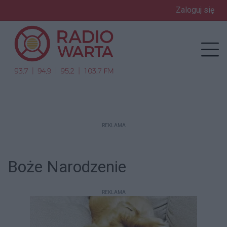
Zaloguj się
enu
Prz
REKLAMA
Boże Narodzenie
REKLAMA