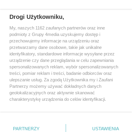
częstotliwościach: 93.7 FM, 95.2 FM, 103.7 FM, 94.9 FM dla mieszkańców
wschodniej i południowej Wielkopolski (Września, Środa Wlkp., Słupca,
Drogi Użytkowniku,
Śrem, Jarocin, Gniezno, Ostrów Wlkp.).
My, naszych 1162 zaufanych partnerów oraz inne
podmioty z Grupy 4media uzyskujemy dostęp i
Kontakt
Reklama
Patronat
Dane firmowe
przechowujemy informacje na urządzeniu oraz
Regulamin serwisu i ogłoszeń drobnych
przetwarzamy dane osobowe, takie jak unikalne
Regulamin konkursów
Polityka prywatności
identyfikatory, standardowe informacje wysyłane przez
Przetwarzanie danych osobowych
urządzenie czy dane przeglądania w celu zapewniania
spersonalizowanych reklam, wybór spersonalizowanych
treści, pomiar reklam i treści, badanie odbiorców oraz
Zapisz się do newslettera
ulepszanie usług. Za zgodą Użytkownika my i Zaufani
Dołącz do grona ludzi najlepiej poinformowanych!
Partnerzy możemy używać dokładnych danych
geolokalizacyjnych oraz aktywnie skanować
Zapisz się »
charakterystykę urządzenia do celów identyfikacji.
Ponieważ cenimy Twoją prywatność, prosimy o zgodę na
korzystanie z tych technologii poprzez kliknięcie
Szukaj
„Akceptuję”. Zgoda jest dobrowolna i zawsze możesz ją
zmienić/wycofać klikając przycisk ustawień prywatności
PARTNERZY
USTAWIENIA
znajdujący się w lewym dolnym rogu strony
. Niektóre