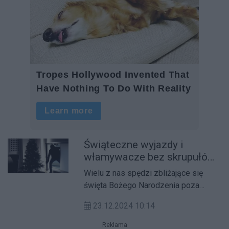
Świąteczne wyjazdy i
włamywacze bez skrupułów.
Jak zabezpieczyć dom?
Wielu z nas spędzi zbliżające się
święta Bożego Narodzenia poza
domem.
23.12.2024 10:14
Reklama