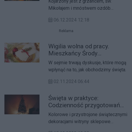
Kojarzony jest z grzańcem, św.
Mikołajem i mnóstwem ozdób
świątecznych.
06.12.2024 12:18
Reklama
Wigilia wolna od pracy.
Mieszkańcy Środy
Wielkopolskiej komentują
W sejmie trwają dyskusje, które mogą
projekt Lewicy
wpłynąć na to, jak obchodzimy święta.
02.11.2024 06:44
Święta w praktyce:
Codzienność przygotowań
do magicznego czasu
Kolorowe i przystrojone świątecznymi
dekoracjami witryny sklepowe
sprawiają, że ciężko przejść obok nich