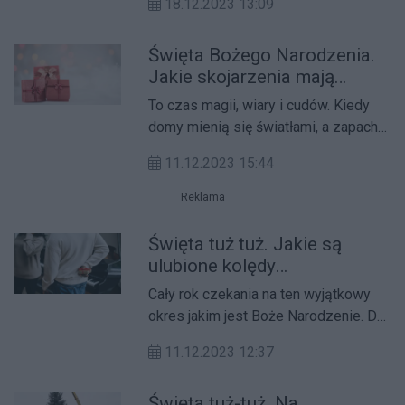
18.12.2023 13:09
obojętnie.
Święta Bożego Narodzenia.
Jakie skojarzenia mają
mieszkańcy Jarocina?
To czas magii, wiary i cudów. Kiedy
domy mienią się światłami, a zapach
choinki i korzennych przypraw unosi
11.12.2023 15:44
się w powietrzu.
Reklama
Święta tuż tuż. Jakie są
ulubione kolędy
mieszkańców Jarocina?
Cały rok czekania na ten wyjątkowy
okres jakim jest Boże Narodzenie. Do
świąt pozostało 13 dni.
11.12.2023 12:37
Święta tuż-tuż. Na