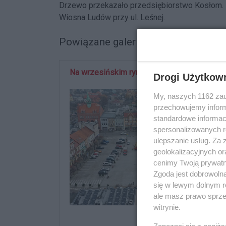
Drzewo przekazało przedsiębiorstwo Kosłom. P
Wiosna Ludów przy ul. Leśnej.
Powiązane galerie zdjęć:
Na wrzesińskim rynku stanęła choinka
Drogi Użytkow
My, naszych 1162 zau
przechowujemy informa
standardowe informac
spersonalizowanych re
ulepszanie usług. Za
geolokalizacyjnych or
cenimy Twoją prywatno
Zgoda jest dobrowoln
się w lewym dolnym r
ale masz prawo sprzec
witrynie.
Liczba zdjęć: 7