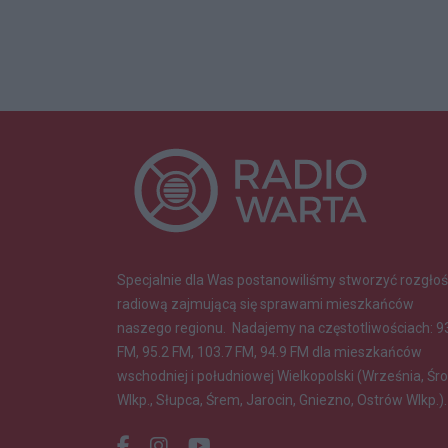
Specjalnie dla Was postanowiliśmy stworzyć rozgłoś
radiową zajmującą się sprawami mieszkańców
naszego regionu.
Nadajemy na częstotliwościach: 9
FM, 95.2 FM, 103.7 FM, 94.9 FM dla mieszkańców
wschodniej i południowej Wielkopolski (Września, Śr
Wlkp., Słupca, Śrem, Jarocin, Gniezno, Ostrów Wlkp.).