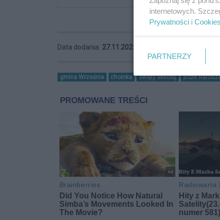
Zapoznaj się z poniż
internetowych. Szcze
Prywatności
i
Cookie
Data dodania:
27.11.2023 13:07
PARTNERZY
gmina Września
choinka
święty Mikołaj
Boże Narodz