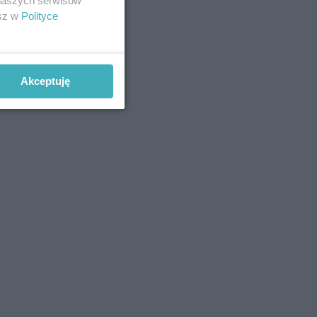
 naszych serwisów
esz w
Polityce
Akceptuję