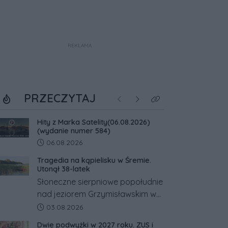
REKLAMA
PRZECZYTAJ
Poprzednie
Następne
Kliknij aby zobaczyć w
Hity z Marka Satelity(06.08.2026)
(wydanie numer 584)
Data dodania artykułu:
06.08.2026
Tragedia na kąpielisku w Śremie.
Utonął 38-latek
Słoneczne sierpniowe popołudnie
nad jeziorem Grzymisławskim w
powiecie śremskim zakończyło
Data dodania artykułu:
03.08.2026
się dramatem, którego nie
Dwie podwyżki w 2027 roku. ZUS i