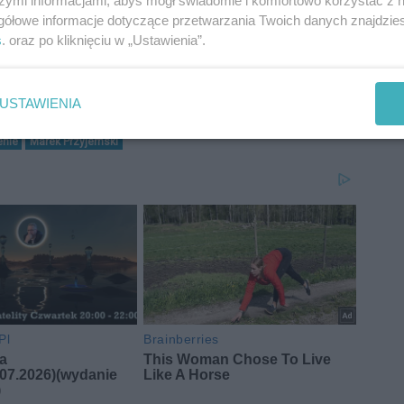
szymi informacjami, abyś mógł świadomie i komfortowo korzystać z
gółowe informacje dotyczące przetwarzania Twoich danych znajdzi
s
. oraz po kliknięciu w „Ustawienia”.
USTAWIENIA
enie
Marek Przyjemski