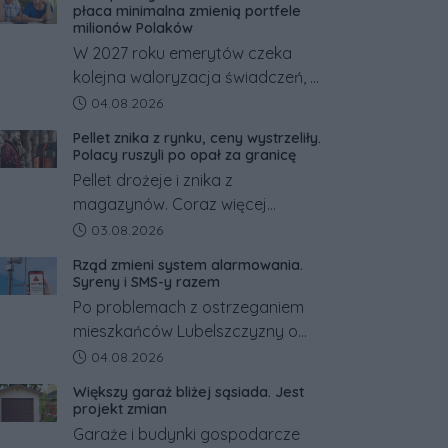
zdołały odwrócić nawet
płaca minimalna zmienią portfele
natychmiastowe działania służb
milionów Polaków
ratunkowych.
W 2027 roku emerytów czeka
kolejna waloryzacja świadczeń, a
pracowników podwyżka płacy
Data dodania artykułu:
04.08.2026
minimalnej. Sprawdzamy, ile dzięki
Pellet znika z rynku, ceny wystrzeliły.
tym zmianom zyskają.
Polacy ruszyli po opał za granicę
Pellet drożeje i znika z
magazynów. Coraz więcej
Polaków szuka opału za granicą,
Data dodania artykułu:
03.08.2026
gdzie bywa nawet kilkaset
Rząd zmieni system alarmowania.
złotych tańszy niż w kraju. Co się
Syreny i SMS-y razem
dzieje?
Po problemach z ostrzeganiem
mieszkańców Lubelszczyzny o
rosyjskim zagrożeniu rząd
Data dodania artykułu:
04.08.2026
zapowiada połączenie syren
Większy garaż bliżej sąsiada. Jest
alarmowych, alertów RCB i
projekt zmian
aplikacji w jeden system.
Garaże i budynki gospodarcze