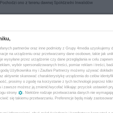
ochodzi ono z terenu dawnej Spółdzielni Inwalidów
niku,
fanych partnerów oraz inne podmioty z Grupy 4media uzyskujemy d
cje na urządzeniu oraz przetwarzamy dane osobowe, takie jak unika
je wysyłane przez urządzenie czy dane przeglądania w celu zapewn
klam, wybór spersonalizowanych treści, pomiar reklam i treści, bad
 zgodą Użytkownika my i Zaufani Partnerzy możemy używać dokład
az aktywnie skanować charakterystykę urządzenia do celów identyfi
ść, prosimy o zgodę na korzystanie z tych technologii poprzez klikn
a i zawsze możesz ją zmienić/wycofać klikając przycisk ustawień pr
ogu strony
. Niektóre rodzaje przetwarzania danych nie wymagaj
iwić się takiemu przetwarzaniu. Preferencje będą miały zastosowania