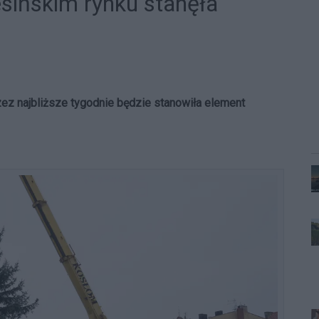
esińskim rynku stanęła
ez najbliższe tygodnie będzie stanowiła element