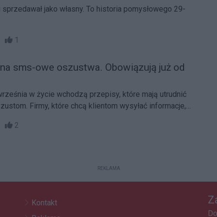
 sprzedawał jako własny. To historia pomysłowego 29-
37
1
na sms-owe oszustwa. Obowiązują już od
rześnia w życie wchodzą przepisy, które mają utrudnić
stom. Firmy, które chcą klientom wysyłać informacje,
 urzędową listę.
35
2
REKLAMA
Z
Kontakt
Do