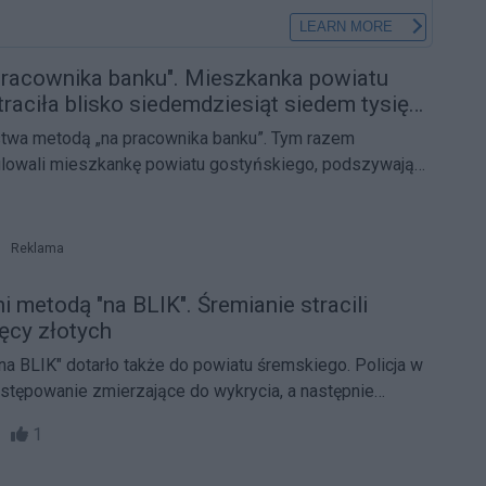
racownika banku". Mieszkanka powiatu
raciła blisko siedemdziesiąt siedem tysięcy
ustwa metodą „na pracownika banku”. Tym razem
lowali mieszkankę powiatu gostyńskiego, podszywając
eli instytucji finansowych.
Reklama
i metodą "na BLIK". Śremianie stracili
ięcy złotych
 BLIK" dotarło także do powiatu śremskiego. Policja w
stępowanie zmierzające do wykrycia, a następnie
54
1