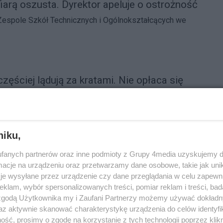
iarą oszusta. Dyrektor apeluje o ostrożność
espole Szkół Technicznych i Ogólnokształcących we
zęściej lądują za kratami. Nie opłaca się
w aucie
natorzy dużo rzadziej mogą liczyć na bezkarność i
 Coraz częściej trafiają do więzienia. Za oszukiwanie
niku,
fanych partnerów oraz inne podmioty z Grupy 4media uzyskujemy d
Reklama
cje na urządzeniu oraz przetwarzamy dane osobowe, takie jak unika
je wysyłane przez urządzenie czy dane przeglądania w celu zapewn
wo w sieci. Nie daj się okraść na święta
klam, wybór spersonalizowanych treści, pomiar reklam i treści, bad
 zgodą Użytkownika my i Zaufani Partnerzy możemy używać dokład
zić czas i stanie w kolejkach do kas. Coraz częściej
az aktywnie skanować charakterystykę urządzenia do celów identyfi
netowych form zakupów.
ść, prosimy o zgodę na korzystanie z tych technologii poprzez klikn