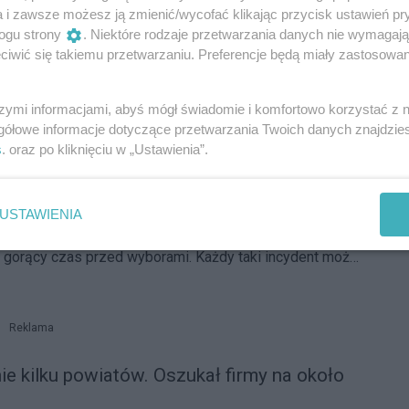
a i zawsze możesz ją zmienić/wycofać klikając przycisk ustawień pr
ogu strony
. Niektóre rodzaje przetwarzania danych nie wymagaj
iwić się takiemu przetwarzaniu. Preferencje będą miały zastosowania
ię do życia w święta. Nie daj się zwieść
s chęć pomocy, upewnijmy się, że to nie próba oszustwa.
szymi informacjami, abyś mógł świadomie i komfortowo korzystać z
gółowe informacje dotyczące przetwarzania Twoich danych znajdzi
s
. oraz po kliknięciu w „Ustawienia”.
ony, dziwne sms-y. Wybory to żniwa dla
USTAWIENIA
traży bezpieczeństwa ostrzegają przed oszustami,
 gorący czas przed wyborami. Każdy taki incydent można
m serwisie.
Reklama
nie kilku powiatów. Oszukał firmy na około