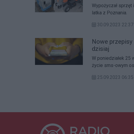
Wypożyczał sprzęt i
latka z Poznania.
30.09.2023 22:
Nowe przepisy 
dzisiaj
W poniedziałek 25 w
życie sms-owym oszu
muszą wpisać się na
25.09.2023 06: