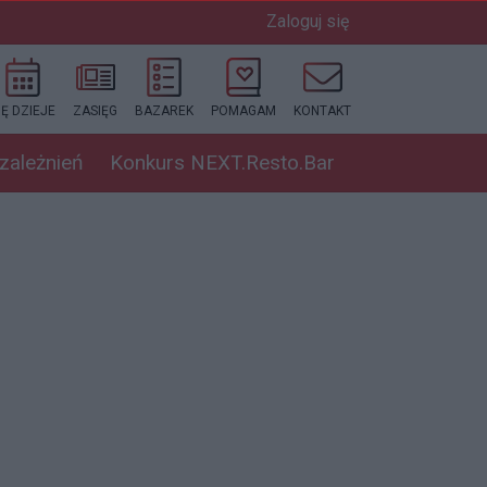
Zaloguj się
IĘ DZIEJE
ZASIĘG
BAZAREK
POMAGAM
KONTAKT
uzależnień
Konkurs NEXT.Resto.Bar