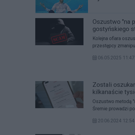
Oszustwo "na p
gostyńskiego st
złotych
Kolejna ofiara osz
przestępcy zmanipu
się pod przedstawici
06.05.2025 11:47
Zostali oszukan
kilkanaście tys
Oszustwo metodą "na
Śremie prowadzi po
ukarania oszustów.
20.06.2024 12: