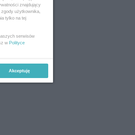
ywatności znajdujący
ą zgody użytkownika,
 tylko na tej
 naszych serwisów
esz w
Polityce
Akceptuję