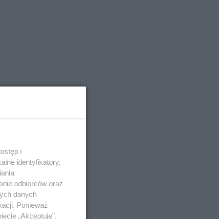
ostęp i
lne identyfikatory,
iania
anie odbiorców oraz
nych danych
kacji. Ponieważ
ięcie „Akceptuję”.