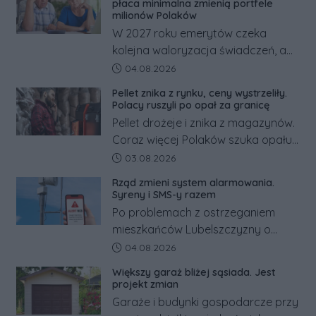
płaca minimalna zmienią portfele
działania służb ratunkowych.
milionów Polaków
W 2027 roku emerytów czeka
kolejna waloryzacja świadczeń, a
pracowników podwyżka płacy
Data dodania artykułu:
04.08.2026
minimalnej. Sprawdzamy, ile dzięki
Pellet znika z rynku, ceny wystrzeliły.
tym zmianom zyskają.
Polacy ruszyli po opał za granicę
Pellet drożeje i znika z magazynów.
Coraz więcej Polaków szuka opału
za granicą, gdzie bywa nawet
Data dodania artykułu:
03.08.2026
kilkaset złotych tańszy niż w kraju.
Rząd zmieni system alarmowania.
Co się dzieje?
Syreny i SMS-y razem
Po problemach z ostrzeganiem
mieszkańców Lubelszczyzny o
rosyjskim zagrożeniu rząd
Data dodania artykułu:
04.08.2026
zapowiada połączenie syren
Większy garaż bliżej sąsiada. Jest
alarmowych, alertów RCB i aplikacji
projekt zmian
w jeden system.
Garaże i budynki gospodarcze przy