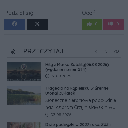
Podziel się
Oceń
0
0
PRZECZYTAJ
Poprzednie
Następne
Kliknij
Hity z Marka Satelity(06.08.2026)
(wydanie numer 584)
Data dodania artykułu:
06.08.2026
Tragedia na kąpielisku w Śremie.
Utonął 38-latek
Słoneczne sierpniowe popołudnie
nad jeziorem Grzymisławskim w
powiecie śremskim zakończyło się
Data dodania artykułu:
03.08.2026
dramatem, którego nie zdołały
Dwie podwyżki w 2027 roku. ZUS i
odwrócić nawet natychmiastowe