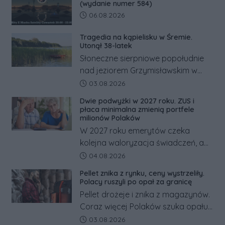
(wydanie numer 584)
Data dodania artykułu:
06.08.2026
Tragedia na kąpielisku w Śremie.
Utonął 38-latek
Słoneczne sierpniowe popołudnie
nad jeziorem Grzymisławskim w
powiecie śremskim zakończyło się
Data dodania artykułu:
03.08.2026
dramatem, którego nie zdołały
Dwie podwyżki w 2027 roku. ZUS i
odwrócić nawet natychmiastowe
płaca minimalna zmienią portfele
działania służb ratunkowych.
milionów Polaków
W 2027 roku emerytów czeka
kolejna waloryzacja świadczeń, a
pracowników podwyżka płacy
Data dodania artykułu:
04.08.2026
minimalnej. Sprawdzamy, ile dzięki
Pellet znika z rynku, ceny wystrzeliły.
tym zmianom zyskają.
Polacy ruszyli po opał za granicę
Pellet drożeje i znika z magazynów.
Coraz więcej Polaków szuka opału
za granicą, gdzie bywa nawet
Data dodania artykułu:
03.08.2026