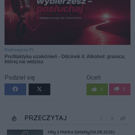
Podziel się
Oceń
0
0
PRZECZYTAJ
Poprzednie
Następne
Kliknij
Hity z Marka Satelity(06.08.2026)