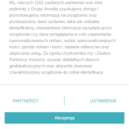
My, naszych 1162 zaufanych partnerów oraz inne
podmioty z Grupy 4media uzyskujemy dostęp i
Kontakt
Reklama
Patronat
Dane firmowe
przechowujemy informacje na urządzeniu oraz
Regulamin serwisu i ogłoszeń drobnych
przetwarzamy dane osobowe, takie jak unikalne
Regulamin konkursów
Polityka prywatności
identyfikatory, standardowe informacje wysyłane przez
Przetwarzanie danych osobowych
urządzenie czy dane przeglądania w celu zapewniania
spersonalizowanych reklam, wybór spersonalizowanych
treści, pomiar reklam i treści, badanie odbiorców oraz
Zapisz się do newslettera
ulepszanie usług. Za zgodą Użytkownika my i Zaufani
Dołącz do grona ludzi najlepiej poinformowanych!
Partnerzy możemy używać dokładnych danych
geolokalizacyjnych oraz aktywnie skanować
Zapisz się »
charakterystykę urządzenia do celów identyfikacji.
Ponieważ cenimy Twoją prywatność, prosimy o zgodę na
korzystanie z tych technologii poprzez kliknięcie
Szukaj
„Akceptuję”. Zgoda jest dobrowolna i zawsze możesz ją
zmienić/wycofać klikając przycisk ustawień prywatności
PARTNERZY
USTAWIENIA
znajdujący się w lewym dolnym rogu strony
. Niektóre
Facebook.com
Instagram.com
Youtube.com
rodzaje przetwarzania danych nie wymagają zgody
użytkownika, ale masz prawo sprzeciwić się takiemu
Akceptuję
przetwarzaniu. Preferencje będą miały zastosowania tylko
na tej witrynie.