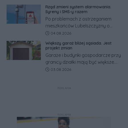
kilkaset złotych tańszy niż w kraju.
Rząd zmieni system alarmowania.
Co się dzieje?
Syreny i SMS-y razem
Po problemach z ostrzeganiem
mieszkańców Lubelszczyzny o
rosyjskim zagrożeniu rząd
Data dodania artykułu:
04.08.2026
zapowiada połączenie syren
Większy garaż bliżej sąsiada. Jest
alarmowych, alertów RCB i aplikacji
projekt zmian
w jeden system.
Garaże i budynki gospodarcze przy
granicy działki mają być większe.
Projekt zaostrza też zasady
Data dodania artykułu:
03.08.2026
dotyczące ostrych zakończeń
ogrodzeń.
REKLAMA
REKLAMA