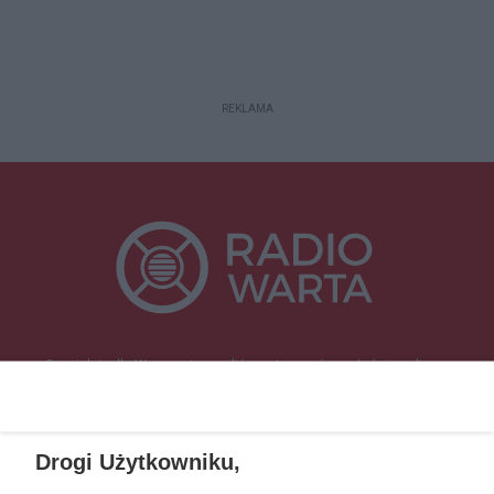
REKLAMA
Specjalnie dla Was postanowiliśmy stworzyć rozgłośnię radiową
zajmującą się sprawami mieszkańców naszego regionu.
Nadajemy na
częstotliwościach: 93.7 FM, 95.2 FM, 103.7 FM, 94.9 FM dla mieszkańców
wschodniej i południowej Wielkopolski (Września, Środa Wlkp., Słupca,
Drogi Użytkowniku,
Śrem, Jarocin, Gniezno, Ostrów Wlkp.).