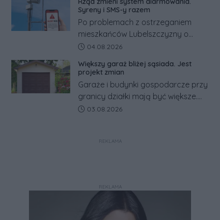
Rząd zmieni system alarmowania.
Co się dzieje?
Syreny i SMS-y razem
Po problemach z ostrzeganiem
mieszkańców Lubelszczyzny o
rosyjskim zagrożeniu rząd
Data dodania artykułu:
04.08.2026
zapowiada połączenie syren
Większy garaż bliżej sąsiada. Jest
alarmowych, alertów RCB i aplikacji
projekt zmian
w jeden system.
Garaże i budynki gospodarcze przy
granicy działki mają być większe.
Projekt zaostrza też zasady
Data dodania artykułu:
03.08.2026
dotyczące ostrych zakończeń
ogrodzeń.
REKLAMA
REKLAMA