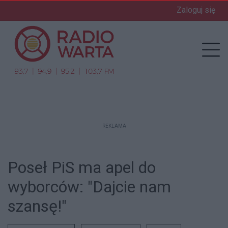
Zaloguj się
enu
Prz
REKLAMA
Poseł PiS ma apel do
wyborców: "Dajcie nam
szansę!"