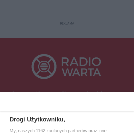
REKLAMA
Specjalnie dla Was postanowiliśmy stworzyć rozgłośnię radiową
zajmującą się sprawami mieszkańców naszego regionu.
Nadajemy na
częstotliwościach: 93.7 FM, 95.2 FM, 103.7 FM, 94.9 FM dla mieszkańców
wschodniej i południowej Wielkopolski (Września, Środa Wlkp., Słupca,
Drogi Użytkowniku,
Śrem, Jarocin, Gniezno, Ostrów Wlkp.).
My, naszych 1162 zaufanych partnerów oraz inne