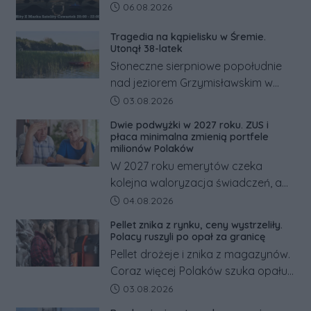
Data dodania artykułu:
06.08.2026
Tragedia na kąpielisku w Śremie.
Utonął 38-latek
Słoneczne sierpniowe popołudnie
nad jeziorem Grzymisławskim w
powiecie śremskim zakończyło się
Data dodania artykułu:
03.08.2026
dramatem, którego nie zdołały
Dwie podwyżki w 2027 roku. ZUS i
odwrócić nawet natychmiastowe
płaca minimalna zmienią portfele
działania służb ratunkowych.
milionów Polaków
W 2027 roku emerytów czeka
kolejna waloryzacja świadczeń, a
pracowników podwyżka płacy
Data dodania artykułu:
04.08.2026
minimalnej. Sprawdzamy, ile dzięki
Pellet znika z rynku, ceny wystrzeliły.
tym zmianom zyskają.
Polacy ruszyli po opał za granicę
Pellet drożeje i znika z magazynów.
Coraz więcej Polaków szuka opału
za granicą, gdzie bywa nawet
Data dodania artykułu:
03.08.2026
kilkaset złotych tańszy niż w kraju.