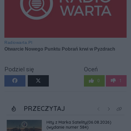
Podziel się
Oceń
0
1
PRZECZYTAJ
Poprzednie
Następne
Kliknij
Hity z Marka Satelity(06.08.2026)
(wydanie numer 584)