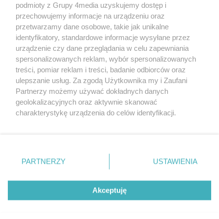
podmioty z Grupy 4media uzyskujemy dostęp i
Kontakt
Reklama
Patronat
Dane firmowe
przechowujemy informacje na urządzeniu oraz
Regulamin serwisu i ogłoszeń drobnych
przetwarzamy dane osobowe, takie jak unikalne
Regulamin konkursów
Polityka prywatności
identyfikatory, standardowe informacje wysyłane przez
Przetwarzanie danych osobowych
urządzenie czy dane przeglądania w celu zapewniania
spersonalizowanych reklam, wybór spersonalizowanych
treści, pomiar reklam i treści, badanie odbiorców oraz
Zapisz się do newslettera
ulepszanie usług. Za zgodą Użytkownika my i Zaufani
Dołącz do grona ludzi najlepiej poinformowanych!
Partnerzy możemy używać dokładnych danych
geolokalizacyjnych oraz aktywnie skanować
Zapisz się »
charakterystykę urządzenia do celów identyfikacji.
Ponieważ cenimy Twoją prywatność, prosimy o zgodę na
korzystanie z tych technologii poprzez kliknięcie
Szukaj
„Akceptuję”. Zgoda jest dobrowolna i zawsze możesz ją
zmienić/wycofać klikając przycisk ustawień prywatności
PARTNERZY
USTAWIENIA
znajdujący się w lewym dolnym rogu strony
. Niektóre
Facebook.com
Instagram.com
Youtube.com
rodzaje przetwarzania danych nie wymagają zgody
użytkownika, ale masz prawo sprzeciwić się takiemu
Akceptuję
przetwarzaniu. Preferencje będą miały zastosowania tylko
na tej witrynie.
CMS portalu
przygotowany przez