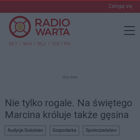
Zaloguj się
enu
Prz
REKLAMA
Nie tylko rogale. Na świętego
Marcina króluje także gęsina
Audycje Gościniec
Gospodarka
Społeczeństwo