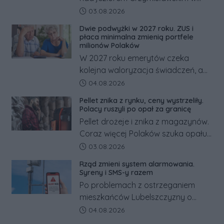
powiecie śremskim zakończyło się
Data dodania artykułu:
03.08.2026
dramatem, którego nie zdołały
Dwie podwyżki w 2027 roku. ZUS i
odwrócić nawet natychmiastowe
płaca minimalna zmienią portfele
działania służb ratunkowych.
milionów Polaków
W 2027 roku emerytów czeka
kolejna waloryzacja świadczeń, a
pracowników podwyżka płacy
Data dodania artykułu:
04.08.2026
minimalnej. Sprawdzamy, ile dzięki
Pellet znika z rynku, ceny wystrzeliły.
tym zmianom zyskają.
Polacy ruszyli po opał za granicę
Pellet drożeje i znika z magazynów.
Coraz więcej Polaków szuka opału
za granicą, gdzie bywa nawet
Data dodania artykułu:
03.08.2026
kilkaset złotych tańszy niż w kraju.
Rząd zmieni system alarmowania.
Co się dzieje?
Syreny i SMS-y razem
Po problemach z ostrzeganiem
mieszkańców Lubelszczyzny o
rosyjskim zagrożeniu rząd
Data dodania artykułu:
04.08.2026
zapowiada połączenie syren