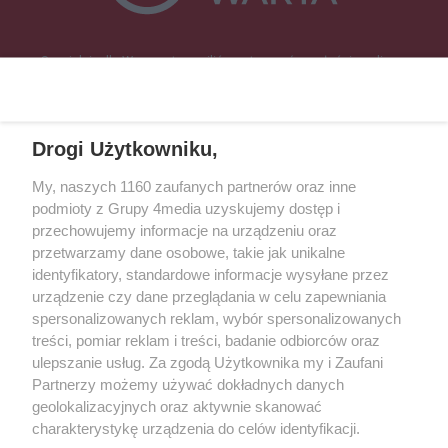
Specjalnie dla Was postanowiliśmy stworzyć rozgłośnię radiową
zajmującą się sprawami mieszkańców naszego regionu.
Nadajemy na
częstotliwościach: 93.7 FM, 95.2 FM, 103.7 FM, 94.9 FM dla mieszkańców
wschodniej i południowej Wielkopolski (Września, Środa Wlkp., Słupca,
Drogi Użytkowniku,
Śrem, Jarocin, Gniezno, Ostrów Wlkp.).
My, naszych 1160 zaufanych partnerów oraz inne
podmioty z Grupy 4media uzyskujemy dostęp i
Kontakt
Reklama
Patronat
Dane firmowe
przechowujemy informacje na urządzeniu oraz
Regulamin serwisu i ogłoszeń drobnych
przetwarzamy dane osobowe, takie jak unikalne
Regulamin konkursów
Polityka prywatności
identyfikatory, standardowe informacje wysyłane przez
Przetwarzanie danych osobowych
urządzenie czy dane przeglądania w celu zapewniania
spersonalizowanych reklam, wybór spersonalizowanych
treści, pomiar reklam i treści, badanie odbiorców oraz
Zapisz się do newslettera
ulepszanie usług. Za zgodą Użytkownika my i Zaufani
Dołącz do grona ludzi najlepiej poinformowanych!
Partnerzy możemy używać dokładnych danych
geolokalizacyjnych oraz aktywnie skanować
Zapisz się »
charakterystykę urządzenia do celów identyfikacji.