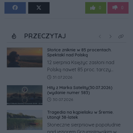
0
0
PRZECZYTAJ
Poprzednie
Następne
Kliknij
Słońce zniknie w 85 procentach.
Spektakl nad Polską
12 sierpnia Księżyc zasłoni nad
Polską nawet 85 proc. tarczy
Słońca. Największe zaćmienie od 27
Data dodania artykułu:
31.07.2026
lat przypadnie tuż przed
Hity z Marka Satelity(30.07.2026)
zachodem.
(wydanie numer 583)
Data dodania artykułu:
30.07.2026
Tragedia na kąpielisku w Śremie.
Utonął 38-latek
Słoneczne sierpniowe popołudnie
nad jeziorem Grzymisławskim w