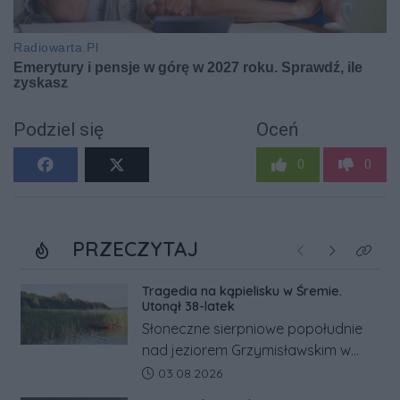
Podziel się
Oceń
0
0
PRZECZYTAJ
Poprzednie
Następne
Kliknij
Tragedia na kąpielisku w Śremie.
Utonął 38-latek
Słoneczne sierpniowe popołudnie
nad jeziorem Grzymisławskim w
powiecie śremskim zakończyło się
Data dodania artykułu:
03.08.2026
dramatem, którego nie zdołały