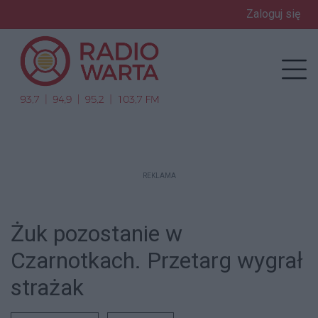
Zaloguj się
enu
Prz
REKLAMA
Żuk pozostanie w
Czarnotkach. Przetarg wygrał
strażak