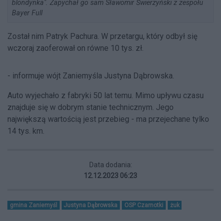
blondynka". Zapychał go sam Sławomir Świerzyński z zespołu
Bayer Full
Został nim Patryk Pachura. W przetargu, który odbył się
wczoraj zaoferował on równe 10 tys. zł.
- informuje wójt Zaniemyśla Justyna Dąbrowska.
Auto wyjechało z fabryki 50 lat temu. Mimo upływu czasu
znajduje się w dobrym stanie technicznym. Jego
największą wartością jest przebieg - ma przejechane tylko
14 tys. km.
Data dodania:
12.12.2023 06:23
gmina Zaniemyśl
Justyna Dąbrowska
OSP Czarnotki
żuk