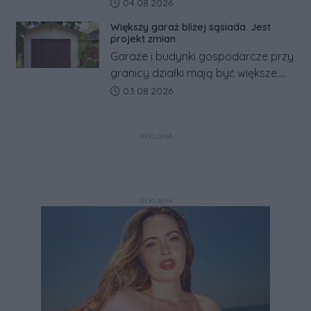
rosyjskim zagrożeniu rząd
Data dodania artykułu:
04.08.2026
zapowiada połączenie syren
Większy garaż bliżej sąsiada. Jest
alarmowych, alertów RCB i aplikacji
projekt zmian
w jeden system.
Garaże i budynki gospodarcze przy
granicy działki mają być większe.
Projekt zaostrza też zasady
Data dodania artykułu:
03.08.2026
dotyczące ostrych zakończeń
ogrodzeń.
REKLAMA
REKLAMA