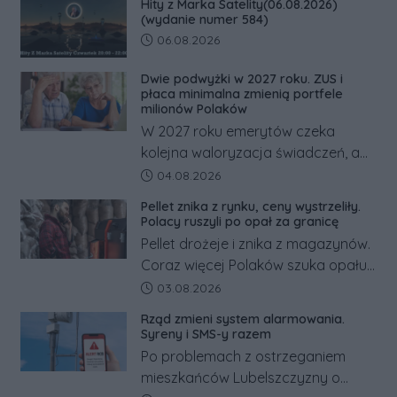
Hity z Marka Satelity(06.08.2026)
odwrócić nawet natychmiastowe
(wydanie numer 584)
działania służb ratunkowych.
Data dodania artykułu:
06.08.2026
Dwie podwyżki w 2027 roku. ZUS i
płaca minimalna zmienią portfele
milionów Polaków
W 2027 roku emerytów czeka
kolejna waloryzacja świadczeń, a
pracowników podwyżka płacy
Data dodania artykułu:
04.08.2026
minimalnej. Sprawdzamy, ile dzięki
Pellet znika z rynku, ceny wystrzeliły.
tym zmianom zyskają.
Polacy ruszyli po opał za granicę
Pellet drożeje i znika z magazynów.
Coraz więcej Polaków szuka opału
za granicą, gdzie bywa nawet
Data dodania artykułu:
03.08.2026
kilkaset złotych tańszy niż w kraju.
Rząd zmieni system alarmowania.
Co się dzieje?
Syreny i SMS-y razem
Po problemach z ostrzeganiem
mieszkańców Lubelszczyzny o